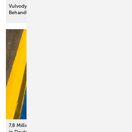
Vulvodynie: Welche nicht medikamentösen
Behandlungsmöglichkeiten
helfen?
7,8 Millionen schwerbehinderte Menschen leben
in
Deutschland