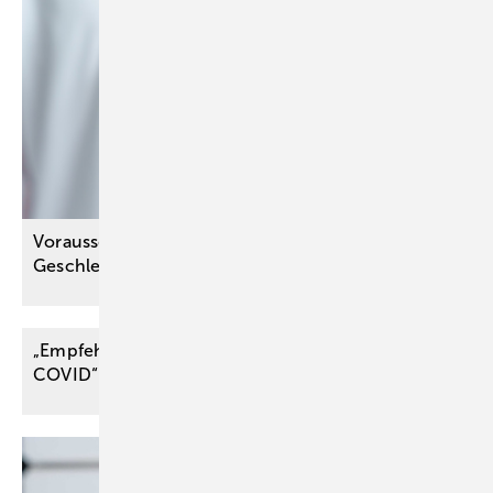
Voraussetzungen für operative Maßnahmen zur
Geschlechtsangleichung
„Empfehlung für die Begutachtung von Post
COVID“ der
DGUV