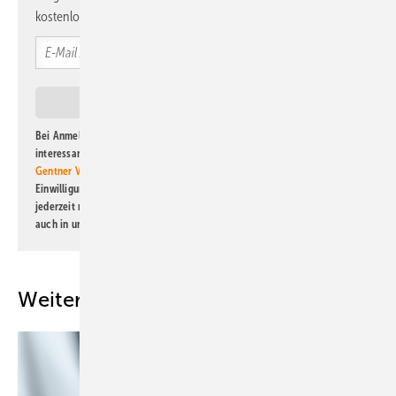
kostenlos direkt ins Postfach.
Bei Anmeldung zu diesem Newsletter bin ich damit einverstanden, über
interessante Verlags- und Online-Angebote
der Marken der Alfons W.
Gentner Verlag GmbH & Co. KG
informiert zu werden. Diese
Einwilligung kann ich jederzeit widerrufen und eine Abmeldung ist
jederzeit möglich. Informationen zum Umgang mit Daten finden Sie
auch in unserer
Datenschutzerklärung
.
Weitere Inhalte