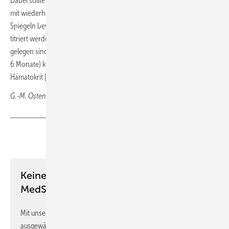
Dabei sollte die Testosteron-Gabe nur bei symptomatischen Männern
mit wiederholt unterhalb des Normbereichs gelegenen Testosteron-
Spiegeln bevorzugt transdermal appliziert und in niedriger Dosis so
titriert werden, dass die Testosteron-Spiegel im unteren Normbereich
gelegen sind. Während der Therapie muss eine regelmäßige (alle 3 bis
6 Monate) klinische und laborchemische Verlaufskontrolle (PSA,
Hämatokrit [< 54 %], Gesamt-Testosteron) erfolgen.
G.-M. Ostendorf, Wiesbaden
Teilen
Link kopieren
Keine Zeit? Kein Problem mit dem
MedSach Newsletter!
Mit unserem Newsletter erhalten Sie regelmäßig von uns
ausgewählte Informationen und Neuigkeiten, gebündelt und