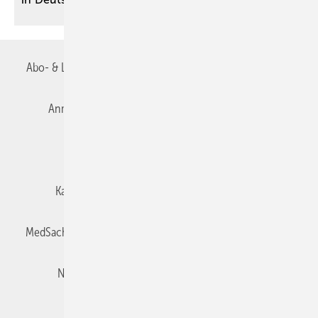
Abo- & Leserservice
AGB
Alle Inhalte chronologisch
Anmelden
Autorenrichtlinien
Datenschutz
E-Paper
Impressum
Gentner Verlag
Karriere bei Gentner
Team
Mediaservice
MedSach abonnieren
Mitgliedschaften und Engagement
Newsletter
Privacy Manager
Redaktion
Rechte & Lizenzen
RSS-Feed