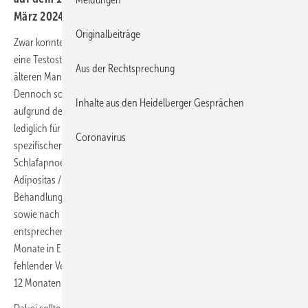
März 2024 in Mainz.
Originalbeiträge
Zwar konnte in der großen TRAVERSE-Studie gezeigt werden, dass
eine Testosteron-Therapie bei funktionellem Hypogonadismus des
Aus der Rechtsprechung
älteren Mannes kurz- bis mittelfristig kardiovaskulär sicher ist.
Dennoch sollte die Indikation für eine Testosteron-Behandlung
Inhalte aus den Heidelberger Gesprächen
aufgrund der nur sehr moderaten Vorteile mit gesicherten Effekten
lediglich für Libido und sexuelle Aktivität nur nach einer konsequenten
Coronavirus
spezifischen Behandlung aller Komorbidiäten (Diabetes mellitus Typ 2,
Schlafapnoe, Depression, erektile Dysfunktion, Osteoporose) und bei
Adipositas / Metabolischem Syndrom erst nach einem intensiven
Behandlungsversuch mit Lebensstilmaßnahmen für 6 bis 12 Monate
sowie nach einer strengen Nutzen-/Risiko-Abwägung mit
entsprechender individueller Aufklärung versuchsweise für 6 bis 12
Monate in Erwägung gezogen werden. Auch sollte die Therapie bei
fehlender Verbesserung der hypogonadalen Symptomatik nach 6 bis
12 Monaten wieder beendet werden.