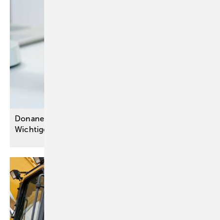
Donanemab bei früher Alzheimer-Krankheit:
Wichtige Fragen bleiben
offen