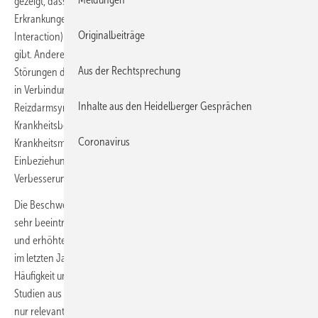
gezeigt, dass es innerhalb der funktionellen gastrointestinalen
Erkrankungen, die inzwischen DGBI (= Disorders of Gut-Brain-
Originalbeiträge
Interaction) genannt werden, bei vielen Patienten Überlappungen
gibt. Andere gastrointestinale und extraintestinale Diagnosen, die mit
Aus der Rechtsprechung
Störungen der Darm-Gehirn-Achse oder zentralen Sensibilisierungen
in Verbindung gebracht werden, sind häufige Ko-Morbiditäten des
Inhalte aus den Heidelberger Gesprächen
Reizdarmsyndroms und ein Faktor für eine größere
Krankheitsbelastung. Diese Häufungen sprechen für gemeinsame
Coronavirus
Krankheits­mechanismen der zentralen Reizverarbeitung, deren
Einbeziehung im Sinne einer eher globaleren Therapiestrategie eine
Verbesserung der Gesamtsituation der Patienten bedeuten könnte.
Die Beschwerden beim Reizdarmsyndrom können für die Patienten
sehr beeinträchtigend sein, was zu vermehrten Krankheitsausfällen
und erhöhter Inanspruchnahme des Gesundheitswesens führt. Auch
im letzten Jahr beschäftigten sich wieder einige Studien mit der
Häufigkeit und den Auswirkungen der Erkrankung. Zwei europäische
Studien aus 2023 belegen erneut, dass das Reizdarmsyndrom nicht
nur relevante Steigerungen der direkten Gesundheitskosten, sondern