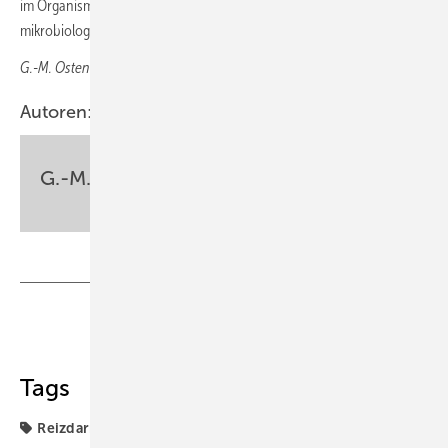
im Organismus ist, so Andresen. Zudem sei keines der
mikrobiologischen Therapieverfahren zielgerichtet.
G.-M. Ostendorf,
Wiesbaden
Autoren:
G.-M. Ostendorf
Teilen
Link kopieren
Tags
Reizdarmsyndrom