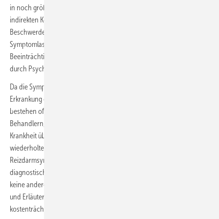
in noch größerem Maß eine sozioökonomische Belastung durch die
indirekten Kosten, also den Arbeitsausfall, mit sich bringt.
Beschwerden in mehreren Verdauungsorganen, eine hohe
Symptomlast, Fatigue sowie begleitende psychische
Beeinträchtigungen tragen besonders zu steigenden Kosten (u. a.
durch Psychotherapie) und Arbeitsausfällen bei.
Da die Symptome beim Reizdarmsyndrom unspezifisch sind und die
Erkrankung oft einen chronisch-fluktuierenden Verlauf nimmt,
bestehen oft Unsicherheiten sowohl bei Patienten als auch bei
Behandlern, ob nicht vielleicht doch eine andere strukturelle
Krankheit übersehen wurde. In der Folge werden bei vielen Patienten
wiederholte Untersuchungen vorgenommen. Ist die Diagnose eines
Reizdarmsyndroms jedoch sorgfältig gestellt, ergeben auch weitere
diagnostische Maßnahmen bei rezidivierenden Beschwerden meist
keine andere Diagnose. Eine gute Patientenführung mit Reassurance
und Erläuterung der Krankheitskonzepte kann weitere unnötige (und
kostenträchtige) Diagnostik vermeiden.