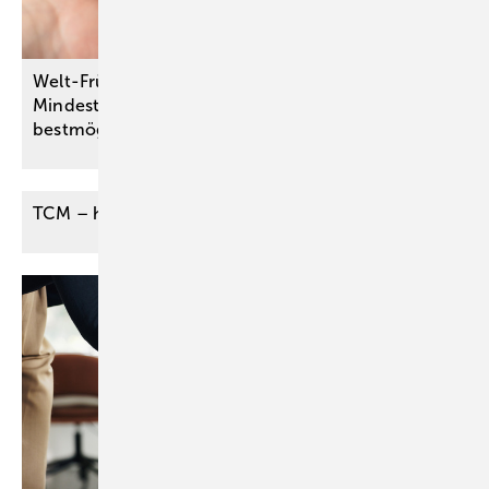
Welt-Frühgeborenen-Tag – Qualitätssichernde
Mindestmengen für Krankenhäuser sorgen für den
bestmöglichen Start ins
Leben
TCM – heterogene
Konzepte