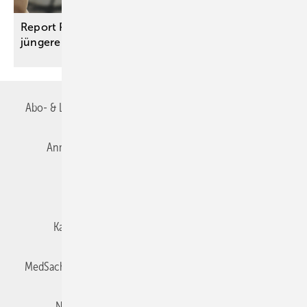
Report Pflegebedürftigkeit: Immer mehr, auch
jüngere Menschen sind
pflegebedürftig
Abo- & Leserservice
AGB
Alle Inhalte chronologisch
Anmelden
Autorenrichtlinien
Datenschutz
E-Paper
Impressum
Gentner Verlag
Karriere bei Gentner
Team
Mediaservice
MedSach abonnieren
Mitgliedschaften und Engagement
Newsletter
Privacy Manager
Redaktion