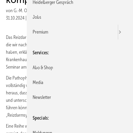
Heidelberger Gespräch
von
G.-M. Ostendorf
Jobs
31.10.2024
|
Veröffentlicht in
Ausgabe 06-2024
|
Druckvorschau
Premium
Das Reizdarmsyndrom ist eine prävalente chronische Erkrankung, für
die wir nach wie vor keine kurativen Behandlungen zur Verfügung
haben, erklärt Viola Andresen vom Ikaneum – Israelitisches
Services
Krankenhaus in Hamburg, auf dem 32. Gastroenterologie-Update-
Seminar am 15. und 16. März 2024 in Berlin.
Abo & Shop
Die Pathophysiologie des Reizdarmsyndroms ist nach wie vor nicht
Media
vollständig verstanden. Es kristallisiert sich jedoch immer mehr
heraus, dass verschiedene Ursachen ein Reizdarmsyndrom auslösen
Newsletter
und unterschiedliche Störungen zu verschiedenen Beschwerden
führen können, die dann unter dem Krankheitsbegriff
„Reizdarmsyndrom“ zusammengefasst werden.
Specials
Eine Reihe von Studien hat in den vergangenen Jahren wiederholt
Meldungen