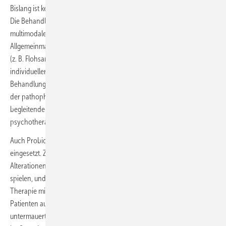
Bislang ist keine kurative Therapie des Reizdarmsyndroms bekannt.
Die Behandlungsansätze sind vielfältig und können im Sinne eines
multimodalen Konzeptes kombiniert werden. Basis sind in der Regel
Allgemeinmaßnahmen wie Ernährungsanpassungen und Ballaststoffe
(z. B. Flohsamen), Entspannungsübungen und das Meiden
individueller Symptomauslöser/Verstärker. Medikamentöse
Behandlungsansätze sind in der Regel Symptom-orientiert. Wegen
der pathophysiologischen Rolle der Darm-Gehirn-Achse und der oft
begleitenden psychischen Komorbiditäten zählen auch
psychotherapeutische Ansätze zum Therapiespektrum.
Auch Probiotika zur Mikrobiom-Modulation werden oft frühzeitig
eingesetzt. Zwar gilt inzwischen als gesichert, dass Mikrobiom-
Alterationen eine pathophysiologische Rolle beim Reizdarmsyndrom
spielen, und auch im vergangenen Jahr gab es wieder Studien zur
Therapie mit Probiotika. Das unterschiedliche Ansprechen der
Patienten auf unterschiedliche Arten der Mikrobiom-Modulation
untermauert jedoch, wie komplex das Mikrobiom und seine Wirkung