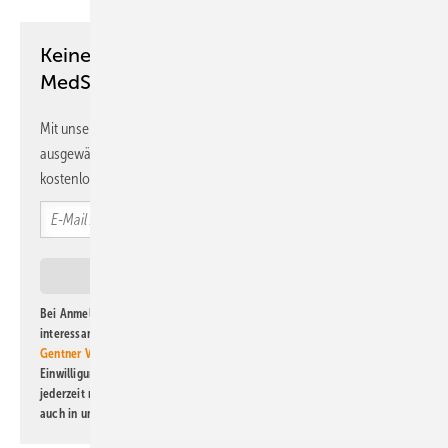
Keine Zeit? Kein Problem mit dem
MedSach Newsletter!
Mit unserem Newsletter erhalten Sie regelmäßig von uns
ausgewählte Informationen und Neuigkeiten, gebündelt und
kostenlos direkt ins Postfach.
Bei Anmeldung zu diesem Newsletter bin ich damit einverstanden, über
interessante Verlags- und Online-Angebote
der Marken der Alfons W.
Gentner Verlag GmbH & Co. KG
informiert zu werden. Diese
Einwilligung kann ich jederzeit widerrufen und eine Abmeldung ist
jederzeit möglich. Informationen zum Umgang mit Daten finden Sie
auch in unserer
Datenschutzerklärung
.