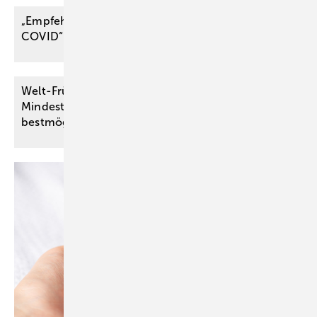
„Empfehlung für die Begutachtung von Post
COVID“ der
DGUV
Welt-Frühgeborenen-Tag: Qualitätssichernde
Mindestmengen für Krankenhäuser sorgen für den
bestmöglichen Start ins
Leben