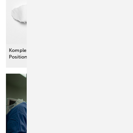
Komplexe Erkrankung, klare Forderungen: Neues
Positionspapier zum
Post-COVID-Syndrom