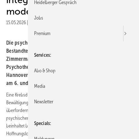
Heidelberger Gespräch
modernen Onkologie
Jobs
15.05.2026
|
Druckvorschau
Premium
Die psychoonkologische Versorgung ist integraler
Bestandteil der modernen Onkologie, berichtete Tanja
Services
Zimmermann von der Klinik für Psychosomatik und
Psychotherapie an der Medizinischen Hochschule
Abo & Shop
Hannover (MHH) auf dem 19. Urologie-Update-Seminar
am 6. und 7. Februar 2026 in Berlin.
Media
Eine Krebsdiagnose und -behandlung kann die
Newsletter
Bewältigungskapazitäten vieler Betroffener heraus- und auch
überfordern. Dieses kann sich in einer klinisch relevanten
psychischen Belastung äußern. Dieser sog. „psychische Distress“
Specials
beinhaltet beispielsweise Ängste und Sorgen, Depressivität, Hilf- und
Hoffnungslosigkeit, Schlafstörungen und Fatigue.
Meldungen