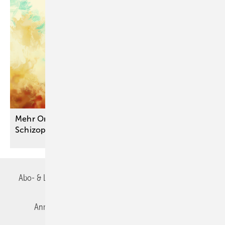
Mehr Orientierung für die Praxis: S3-Leitlinie
Schizophrenie
aktualisiert
Abo- & Leserservice
AGB
Alle Inhalte chronologisch
Anmelden
Autorenrichtlinien
Datenschutz