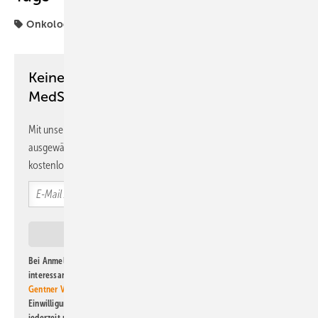
Onkologie
Keine Zeit? Kein Problem mit dem
MedSach Newsletter!
Mit unserem Newsletter erhalten Sie regelmäßig von uns
ausgewählte Informationen und Neuigkeiten, gebündelt und
kostenlos direkt ins Postfach.
Bei Anmeldung zu diesem Newsletter bin ich damit einverstanden, über
interessante Verlags- und Online-Angebote
der Marken der Alfons W.
Gentner Verlag GmbH & Co. KG
informiert zu werden. Diese
Einwilligung kann ich jederzeit widerrufen und eine Abmeldung ist
jederzeit möglich. Informationen zum Umgang mit Daten finden Sie