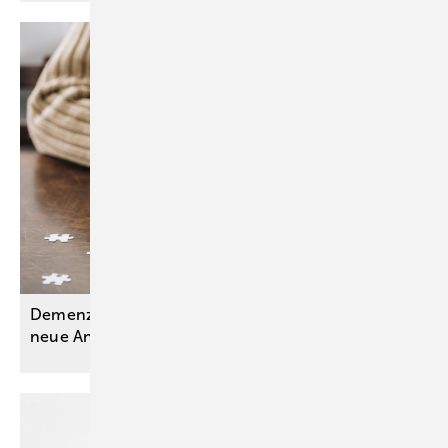
Demenzen: Aktualisierte S3-Leitlinie ordnet
neue Antikörpertherapien
ein