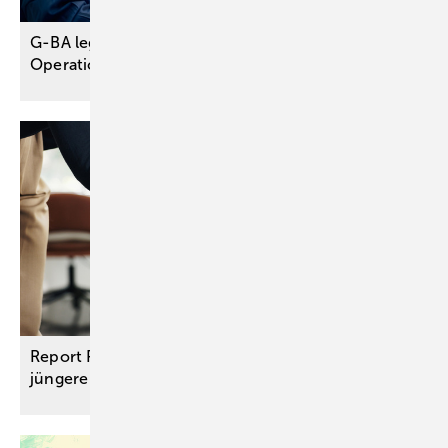
G-BA legt neue Mindestmenge für Magenkrebs-
Operationen
fest
Report Pflegebedürftigkeit: Immer mehr, auch
jüngere Menschen sind
pflegebedürftig