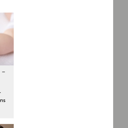
 –
r
ins