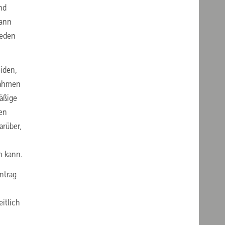
nd
dann
ieden
iden,
Rahmen
äßige
hen
arüber,
n kann.
ntrag
itlich