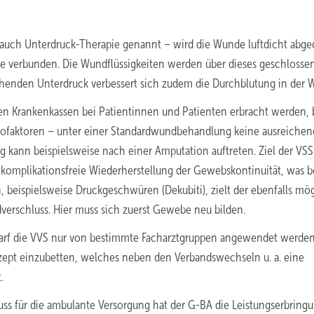
uch Unterdruck-Therapie genannt – wird die Wunde luftdicht abge
 verbunden. Die Wundflüssigkeiten werden über dieses geschlosse
ehenden Unterdruck verbessert sich zudem die Durchblutung in der 
hen Krankenkassen bei Patientinnen und Patienten erbracht werden, 
ikofaktoren – unter einer Standardwundbehandlung keine ausreiche
 kann beispielsweise nach einer Amputation auftreten. Ziel der VSS 
 komplikationsfreie Wiederherstellung der Gewebskontinuität, was b
beispielsweise Druckgeschwüren (Dekubiti), zielt der ebenfalls mö
erschluss. Hier muss sich zuerst Gewebe neu bilden.
g darf die VVS nur von bestimmte Facharztgruppen angewendet werden
zept einzubetten, welches neben den Verbandswechseln u. a. eine
.
ss für die ambulante Versorgung hat der G-BA die Leistungserbringu