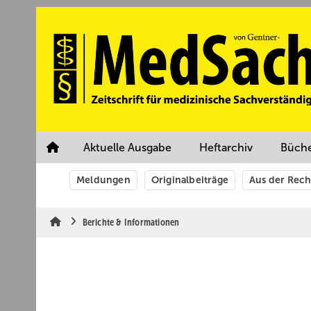
Springe
Springe
Springe
auf
auf
auf
Hauptinhalt
Hauptmenü
SiteSearch
Aktuelle Ausgabe
Heftarchiv
Büch
Meldungen
Originalbeiträge
Aus der Rec
Berichte & Informationen