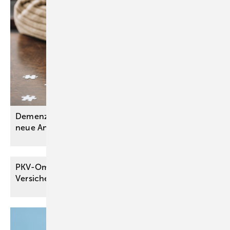
Demenzen: Aktualisierte S3-Leitlinie ordnet
neue Antikörpertherapien
ein
PKV-Ombudsmann zur Leistungspflicht des
Versicherers