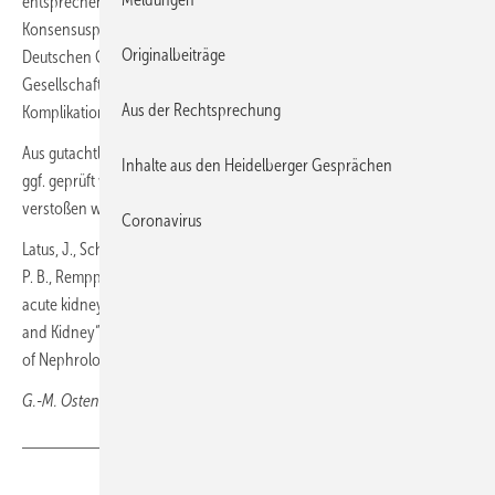
entsprechenden Risikopatienten die Empfehlungen in dem aktuellen
Konsensuspapier der Arbeitsgemeinschaft „Herz – Niere“ der
Originalbeiträge
Deutschen Gesellschaft für Kardiologie und der Deutschen
Gesellschaft für Nephrologie beachten, um diese gefährliche
Aus der Rechtsprechung
Komplikation zu vermeiden.
Aus gutachtlicher Sicht müsste somit in einem Arzthaftpflichtprozess
Inhalte aus den Heidelberger Gesprächen
ggf. geprüft werden, ob gegen diese Behandlungsempfehlungen
verstoßen wurde.
Coronavirus
Latus, J., Schwenger, V., Schlieper, G., Reinecke, H., Hoyer, J., Persson,
P. B., Remppis, B. A. & Mahfoud, F. (2021). Contrast medium-induced
acute kidney injury – Consensus paper of the working group „Heart
and Kidney“ of the German Cardiac Society and the German Society
of Nephrology. Internist, 62, 111-120.
G.-M. Ostendorf,
Wiesbaden
Teilen
Link kopieren