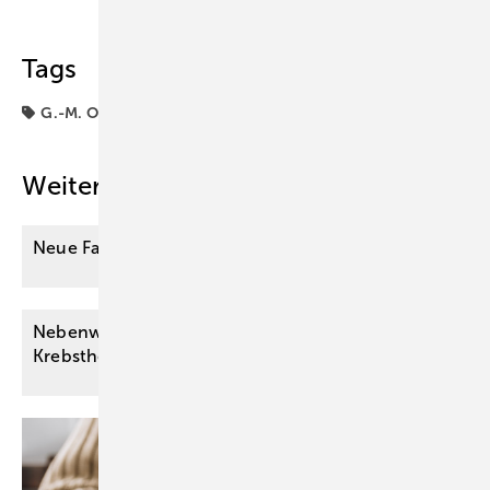
Tags
G.-M. Ostendorf
Weitere Inhalte
Neue Fakten über Diabetes am
Steuer
Nebenwirkungen am Auge durch moderne
Krebstherapie mit ADCs – wie
vorgehen?