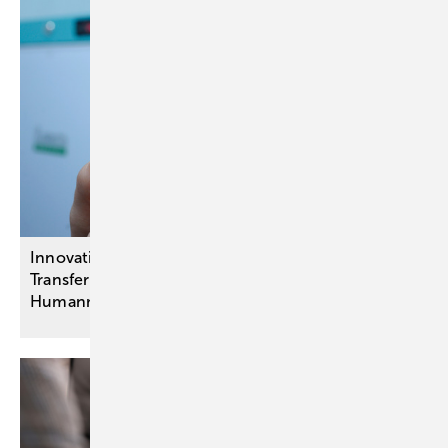
Innovationsausschuss-Projekte:
Transferbeschlüsse unter anderem zu
Humanmilchbanken für
Frühgeborene