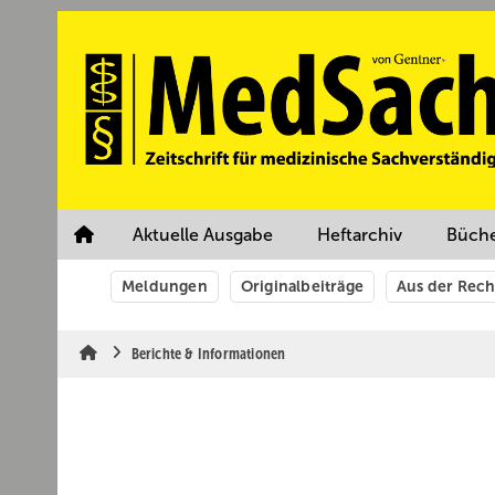
Springe
Springe
Springe
auf
auf
auf
Hauptinhalt
Hauptmenü
SiteSearch
Aktuelle Ausgabe
Heftarchiv
Büch
Meldungen
Originalbeiträge
Aus der Rec
Berichte & Informationen