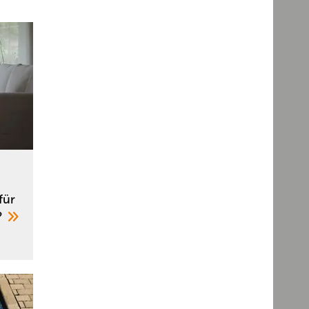
für
?