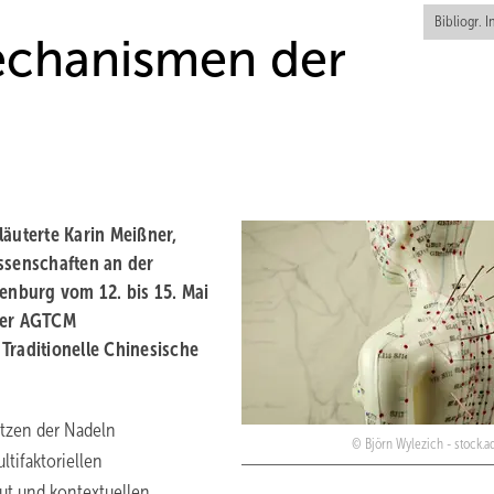
Bibliogr. I
chanismen der
uterte Karin Meißner,
ssenschaften an der
nburg vom 12. bis 15. Mai
 der AGTCM
Traditionelle Chinesische
etzen der Nadeln
Björn Wylezich - stock.
tifaktoriellen
t und kontextuellen