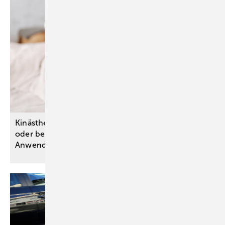
Kinästhetik: Profitieren pflegebedürftige Personen
oder beruflich Pflegende von ihrer
Anwendung?