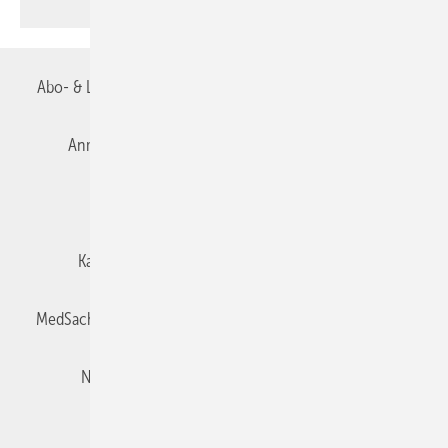
Abo- & Leserservice
AGB
Alle Inhalte chronologisch
Anmelden
Autorenrichtlinien
Datenschutz
E-Paper
Impressum
Gentner Verlag
Karriere bei Gentner
Team
Mediaservice
MedSach abonnieren
Mitgliedschaften und Engagement
Newsletter
Privacy Manager
Redaktion
Rechte & Lizenzen
RSS-Feed