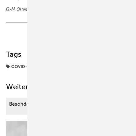
G.-M. Ostendorf, Wiesbaden
Teilen
Link kopieren
Tags
COVID-19
Covid
Patienten
Weitere Inhalte
Besondere Anforderungen der Therapie im
Alter