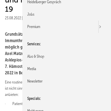
Heidelberger Gespräch
19
Jobs
23.08.2022
|
Druckvorschau
Premium
Grundsätzlich gilt, dass alle Patienten mit
Immunthrombozytopenie (ITP) sich so schnell wie
Services
möglich gegen COVID-19 impfen lassen sollten, erklärte
Axel Matzdorff von der Klinik für Innere Medizin II am
Abo & Shop
Asklepios-Klinikum Uckermark in Schwedt/Oder auf dem
7. Hämostaseologie-Update-Seminar am 25. und 26. März
Media
2022 in Berlin.
Newsletter
Eine routinemäßige Thrombozytenzahl-Kontrolle nach der Impfung
ist nicht sinnvoll. Man kann aber bei folgenden Gruppen Kontrollen
anbieten:
Specials
· Patienten, die schon einmal bedrohlich geblutet haben
Meldungen