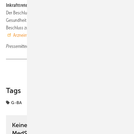
Inkrafttreten
Der Beschluss tritt nach Prüfung des Bundesministeriums für
Gesundheit und Veröffentlichung im Bundesanzeiger in Kraft.
Beschluss zu dieser Meldung
Arzneimittel-Richtlinie/Anlage II: Semaglutid (Wegovy)
Pressemitteilung Gemeinsamer Bundesausschuss
Teilen
Link kopieren
Tags
G-BA
Keine Zeit? Kein Problem mit dem
MedSach Newsletter!