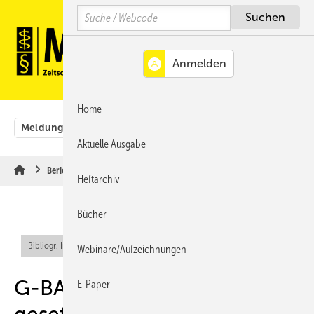
Springe
Springe
Springe
Search
auf
auf
auf
Hauptinhalt
Hauptmenü
SiteSearch
MENÜ
Home
Meldungen
Originalbeiträge
Aus der Rechtsprechung
Aktuelle Ausgabe
Berichte & Informationen
Heftarchiv
Bücher
Bibliogr. Info (RIS)
Webinare/Aufzeichnungen
G-BA vollzieht den
E-Paper
gesetzlichen