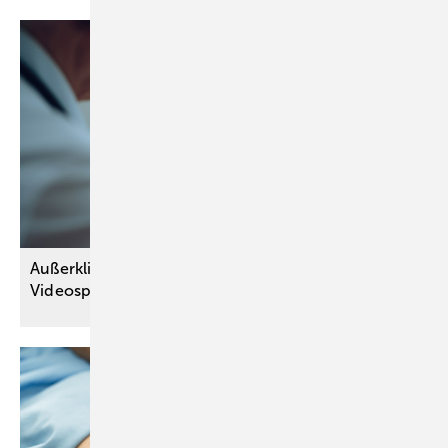
Außerklinische Intensivpflege kann künftig per
Videosprechstunde verordnet
werden