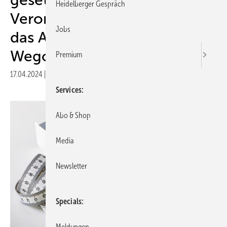
Heidelberger Gespräch
Verordnungsausschluss für
Jobs
das Abmagerungsmittel
Wegovy® nach
Premium
17.04.2024
|
Druckvorschau
Services
Abo & Shop
Media
Newsletter
Specials
Meldungen