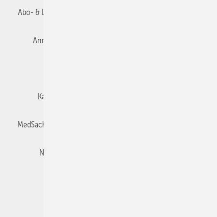
Abo- & Leserservice
AGB
Alle Inhalte chronologisch
Anmelden
Autorenrichtlinien
Datenschutz
E-Paper
Impressum
Gentner Verlag
Karriere bei Gentner
Team
Mediaservice
MedSach abonnieren
Mitgliedschaften und Engagement
Newsletter
Privacy Manager
Redaktion
Rechte & Lizenzen
RSS-Feed
Veranstaltungen / Webinare