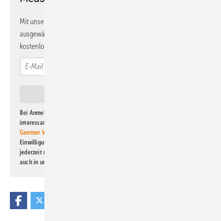
Mit unserem Newsletter erhalten Sie regelmäßig von uns
ausgewählte Informationen und Neuigkeiten, gebündelt und
kostenlos direkt ins Postfach.
Bei Anmeldung zu diesem Newsletter bin ich damit einverstanden, über
interessante Verlags- und Online-Angebote
der Marken der Alfons W.
Gentner Verlag GmbH & Co. KG
informiert zu werden. Diese
Einwilligung kann ich jederzeit widerrufen und eine Abmeldung ist
jederzeit möglich. Informationen zum Umgang mit Daten finden Sie
auch in unserer
Datenschutzerklärung
.