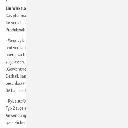
Ein Wirkstoff – drei Fertigarzneimittel
Das pharmazeutische Unternehmen bringt den Wirkstoff Semaglutid
für verschiedene Anwendungsgebiete und unter jeweils anderen
Produktnahmen auf den Markt: Wegovy®, Rybelsus® und Ozempic®.
- Wegovy® ist – ergänzend zu einer kalorienreduzierten Ernährung
und verstärkter körperlicher Aktivität – für adipöse oder stark
übergewichtige Patientinnen und Patienten zur Gewichtsregulierung
zugelassen. Aufgrund des Anwendungsgebietes
„Gewichtsregulierung“ gilt der gesetzliche Verordnungsausschluss.
Deshalb kann Wegovy® auch nicht im jüngst vom G-BA
beschlossenen
DMP Adipositas
berücksichtigt werden – der G-
BA hat hier keinen Ermessensspielraum.
- Rybelsus®/Ozempic® sind zur Behandlung von Diabetes mellitus
Typ 2 zugelassen: Eine Verordnung ist in diesem zugelassenen
Anwendungsgebiet seit Markteintritt in Deutschland möglich – die
gesetzlichen Krankenkassen tragen die Kosten.