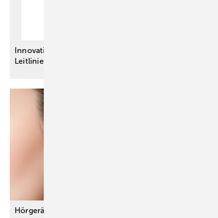
Innovationsausschuss-Projekte – Vier neue S3-
Leitlinien für eine bessere
Versorgung
Hörgeräte für lärmbelastete Arbeitsplätze - mehr