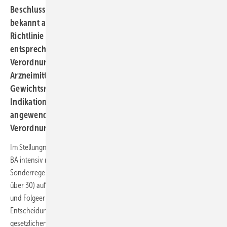
Beschluss formal nachvollzogen und Wegovy®, auch
bekannt als „Abnehmspritze“, in der Arzneimittel-
Richtlinie (Anlage II – Lifestyle-Arzneimittel)
entsprechend gelistet. Die gesetzliche Regelung zum
Verordnungsausschluss galt aber bereits zuvor.
Arzneimittel mit dem Wirkstoff Semaglutid, die nicht zur
Gewichtsregulierung zugelassen sind und bei anderen
Indikationen wie dem Diabetes mellitus Typ 2
angewendet werden, fallen nicht unter den gesetzlichen
Verordnungsausschluss.
Im Stellungnahmeverfahren zum Beschlussentwurf hatte sich der G-
BA intensiv mit Forderungen auseinandergesetzt, für Wegovy®
Sonderregelungen zumindest bei starkem Übergewicht (ab einem BMI
über 30) aufgrund des erhöhten Risikos für das Auftreten von Begleit-
und Folgeerkrankungen in diesen Fällen zu treffen. Einen solchen
Entscheidungsspielraum sah der G-BA aufgrund des generellen
gesetzlichen Verordnungsausschlusses jedoch nicht.