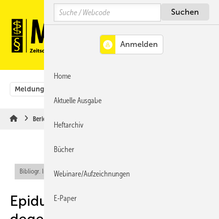
Springe
Springe
Springe
Search
auf
auf
auf
Hauptinhalt
Hauptmenü
SiteSearch
MENÜ
Home
Meldungen
Originalbeiträge
Aus der Rechtsprechung
Aktuelle Ausgabe
Berichte & Informationen
Heftarchiv
Bücher
Bibliogr. Info (RIS)
Webinare/Aufzeichnungen
Epidurale Injektionen bei
E-Paper
degenerativen Erkrankungen