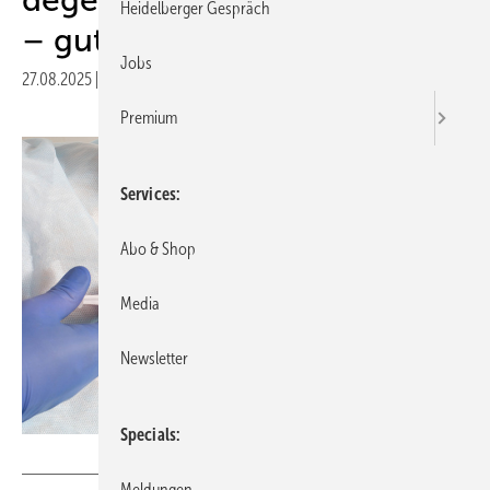
Heidelberger Gespräch
– gutachtliche Aspekte
Jobs
27.08.2025
|
Druckvorschau
Premium
Services
Abo & Shop
Media
Newsletter
Specials
HENADZY - stock.adobe.com
Meldungen