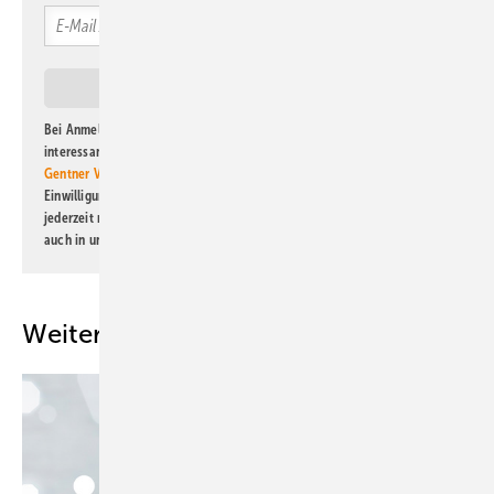
Bei Anmeldung zu diesem Newsletter bin ich damit einverstanden, über
interessante Verlags- und Online-Angebote
der Marken der Alfons W.
Gentner Verlag GmbH & Co. KG
informiert zu werden. Diese
Einwilligung kann ich jederzeit widerrufen und eine Abmeldung ist
jederzeit möglich. Informationen zum Umgang mit Daten finden Sie
auch in unserer
Datenschutzerklärung
.
Weitere Inhalte