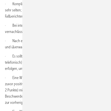
· Komplikationen nach epiduralen Interventionen sind insgesamt
sehr selten; es sind aber sehr schwere Komplikationen in
Fallberichten in der Literatur beschrieben.
· Bei interlaminären Injektionen besteht ein nicht zu
vernachlässigendes Risiko eines epiduralen Hämatoms.
· Nach einer Intervention soll der Patient neurologisch untersucht
und überwacht werden, um frühe Komplikationen zu erkennen.
· Es sollte eine Rückmeldung des Patienten (persönlich, schriftlich,
telefonisch) innerhalb der ersten 14 Tage nach der Intervention
erfolgen, um späte Komplikationen zu erkennen.
· Eine Wiederholung derselben epiduralen Injektion sollte nur bei
zuvor positivem Ansprechen (z. B. Reduktion der VAS um mindestens
2 Punkte) mit nicht ausreichender Wirkung oder bei wiederkehrenden
Beschwerden erfolgen, im Abstand von mindestens 1 bis 3 Wochen
zur vorherigen Injektion.