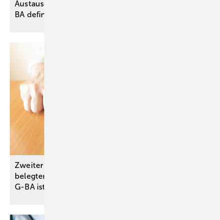
Austauschbarkeit von verordneten Biologika – G-
BA definiert die
Voraussetzungen
Zweiter neuer Alzheimer-Wirkstoff ebenfalls ohne
belegten Zusatznutzen – Bewertungsergebnis des
G-BA ist Basis für
Preisverhandlung