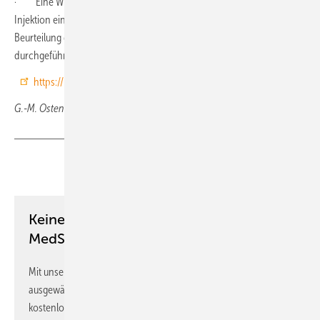
· Eine Wiederholung derselben Injektion, ohne dass die vorherige
Injektion eine Wirkung gezeigt hat, oder Serien von Injektionen ohne
Beurteilung der Wirkung zwischen den Injektionen sollten nicht
durchgeführt werden.
https://register.awmf.org/de/leitlinien/detail/151-005
G.-M. Ostendorf, Wiesbaden
Teilen
Link kopieren
Keine Zeit? Kein Problem mit dem
MedSach Newsletter!
Mit unserem Newsletter erhalten Sie regelmäßig von uns
ausgewählte Informationen und Neuigkeiten, gebündelt und
kostenlos direkt ins Postfach.