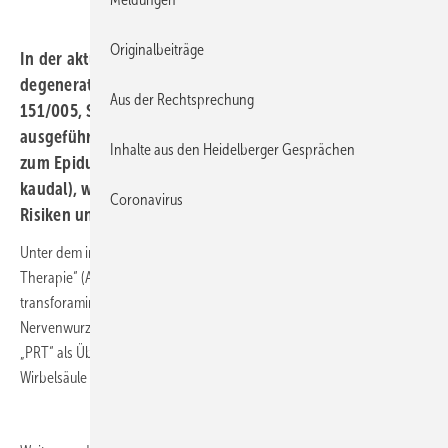
Originalbeiträge
In der aktuellen S3 Leitlinie „Epidurale Injektionen bei
degenerativen Erkrankungen“ (AWMF-Register-Nummer:
Aus der Rechtsprechung
151/005, Stand: 22. Juni 2025) wird einleitend
ausgeführt, dass es drei verschiedenen Zugangswege
Inhalte aus den Heidelberger Gesprächen
zum Epiduralraum gibt (transforaminal, interlaminär und
kaudal), welche sich bezüglich Indikation, Wirksamkeit,
Coronavirus
Risiken und Durchführung unterscheiden.
Unter dem in Deutschland gebräuchlichen Begriff „periradikuläre
Therapie“ (Abkürzung „PRT“) wird definitionsgemäß eine bildgeführte
transforaminale Injektion in den Epiduralraum an eine definierte
Nervenwurzel verstanden. Der nicht seltene Gebrauch der Abkürzung
„PRT“ als Überbegriff für jegliche Art von Injektion in der Nähe der
Wirbelsäule ist dagegen nicht zulässig.