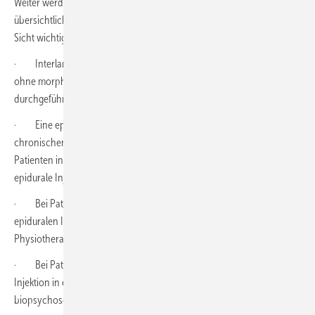
Weiter werden die wichtigsten Empfehlungen in 45 Punkten
übersichtlich zusammengefasst. Hier einige gerade aus gutachtlicher
Sicht wichtige Punkte:
· Interlaminäre Injektionen sollten nicht bei Rückenschmerzen
ohne morphologisches Korrelat bzw. ohne radikuläre Komponente
durchgeführt werden.
· Eine epidurale Injektion kann bei akuten, subakuten und
chronischen Schmerzen durchgeführt werden. Eine für jeden
Patienten individuelle Entscheidung über den Zeitpunkt, wann eine
epidurale Injektion angeboten wird, ist notwendig.
· Bei Patienten mit chronischen Schmerzen sollten vor einer
epiduralen Injektion eine medikamentöse Therapie sowie
Physiotherapie erfolgt sein.
· Bei Patienten mit chronischen Schmerzen sollte die epidurale
Injektion in ein interdisziplinäres Gesamtkonzept, basierend auf dem
biopsychosozialen Modell, eingebettet werden.