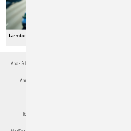
Lärmbelastung gezielt
reduzieren
Abo- & Leserservice
AGB
Alle Inhalte chronologisch
Anmelden
Autorenrichtlinien
Datenschutz
E-Paper
Impressum
Gentner Verlag
Karriere bei Gentner
Team
Mediaservice