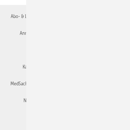
Abo- & Leserservice
AGB
Alle Inhalte chronologisch
Anmelden
Autorenrichtlinien
Datenschutz
E-Paper
Impressum
Gentner Verlag
Karriere bei Gentner
Team
Mediaservice
MedSach abonnieren
Mitgliedschaften und Engagement
Newsletter
Privacy Manager
Redaktion
Rechte & Lizenzen
RSS-Feed