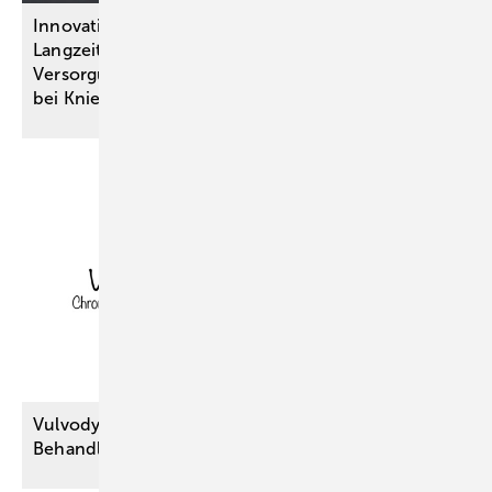
Innovationsausschuss-Projekte: Erkenntnisse zu
Langzeit-Opioidtherapien, regionalen
Versorgungsbedarfen und zur Entscheidungshilfe
bei Kniegelenkersatz
gewonnen
Vulvodynie: Welche nicht medikamentösen
Behandlungsmöglichkeiten
helfen?