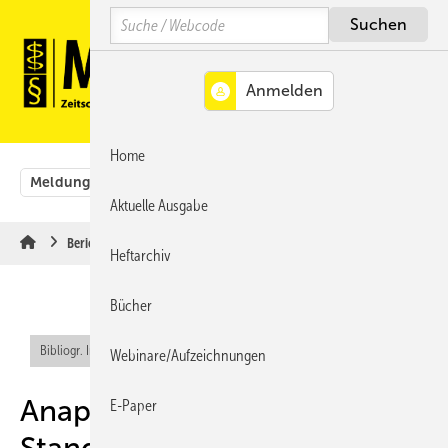
Springe
Springe
Springe
Search
auf
auf
auf
Hauptinhalt
Hauptmenü
SiteSearch
MENÜ
Home
Meldungen
Originalbeiträge
Aus der Rechtsprechung
Aktuelle Ausgabe
Berichte & Informationen
Heftarchiv
Bücher
Bibliogr. Info (RIS)
Webinare/Aufzeichnungen
Anaphylaxie – aktueller
E-Paper
Stand