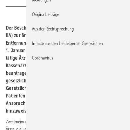
mapo - stock.adobe.com
Originalbeiträge
Der Beschluss des Gemeinsamen Bundesausschusses (G-
Aus der Rechtsprechung
BA) zur ärztlichen Zweitmeinung vor einer geplanten
Entfernung der Gallenblase (Cholezystektomie) wird am
Inhalte aus den Heidelberger Gesprächen
1. Januar 2023 in Kraft treten. Ambulant oder stationär
tätige Ärztinnen und Ärzte können dann bei den
Coronavirus
Kassenärztlichen Vereinigungen eine Genehmigung
beantragen, Zweitmeinungen gegenüber den
gesetzlichen Krankenkassen abrechnen zu dürfen.
Gesetzlich krankenversicherte Patientinnen und
Patienten sind bei der Indikationsstellung auf den
Anspruch zur Einholung einer Zweitmeinung
hinzuweisen.
Zweitmeinungsgebende Fachärztinnen und FachärzteÄrztinnen und
Ärzte, die bei einer geplanten Entfernung der Gallenblase als