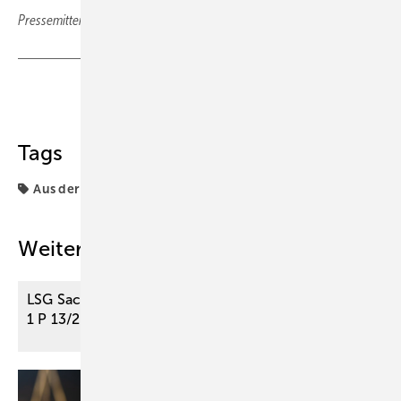
Pressemitteilung des G-BA Gemeinsamer Bundesausschuss
Teilen
Link kopieren
Tags
Aus der Rechtsprechung
G-BA
Weitere Inhalte
LSG Sachsen-Anhalt, Beschluss vom 17. 7. 2024 – L
1 P 13/23
B