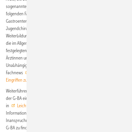
sogenannte Zweitmeiner tätig sein wollen, müssen in einer der
folgenden Fachrichtungen qualifiziert sein: Innere Medizin und
Gastroenterologie,Allgemeinchirurgie,Viszeralchirurgie,Kinder- und
Jugendchirurgie oderKinder- und Jugendmedizin mit Zusatz-
Weiterbildung Kinder- und Jugend-Gastroenterologie. Zudem gelten
die im Allgemeinen Teil der Zweitmeinungs-Richtlinie des G-BA
festgelegten generellen Anforderungen, die zweitmeinungsgebende
Ärztinnen und Ärzte hinsichtlich ihrer Qualifikation und
Unabhängigkeit erfüllen müssen. Beschluss zu dieser
Fachnews
Richtlinie zum Zweitmeinungsverfahren: Aufnahme von
Eingriffen zur Cholezystektomie
Weiterführende InformationenZur Information der Versicherten bietet
der G-BA ein
Patientenmerkblatt (PDF 64,14 kB)
– auch
in
Leichter Sprache(PDF 130,15 kB)
– mit den wichtigsten
Informationen zum Leistungsumfang des Verfahrens und zur
Inanspruchnahme an.Weitere Informationen sind auf der Website des
G-BA zu finden:
Zweitmeinungsverfahren bei planbaren Eingriffen