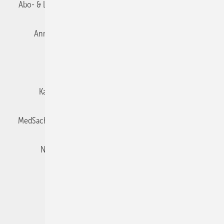
Abo- & Leserservice
AGB
Alle Inhalte chronologisch
Anmelden
Autorenrichtlinien
Datenschutz
E-Paper
Impressum
Gentner Verlag
Karriere bei Gentner
Team
Mediaservice
MedSach abonnieren
Mitgliedschaften und Engagement
Newsletter
Privacy Manager
Redaktion
Rechte & Lizenzen
RSS-Feed
Veranstaltungen / Webinare