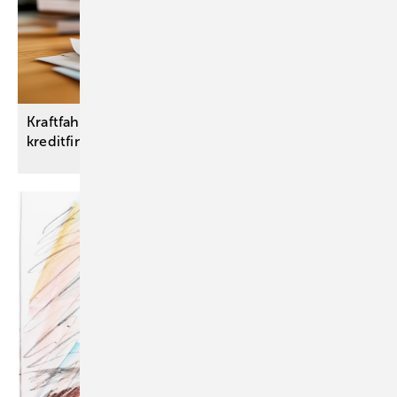
Kraftfahrzeughilfe - Wert alter Autos wird auch bei
kreditfinanzierten Fahrzeugen
angerechnet