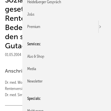
Heidelberger Gespräch
gesetzlichen
Jobs
Rentenversicherung - die
Bedeutung der SOMEKO für
Premium
den sozialmedizinischen
Gutachter
Services
01.05.2004
|
Veröffentlicht in
Ausgabe 05-2004
|
Druckvorschau
Abo & Shop
Media
Anschrift des Verfassers
Newsletter
Dr. med. Wolfgang Cibis Verband Deutscher
Rentenversicherungsträger Eysseneckstr. 55 60322 Frankfurt am Main
Dr. med. Simone Reck LVA Westfalen Gartenstr. 194 48125 Münster
Specials
Meldungen