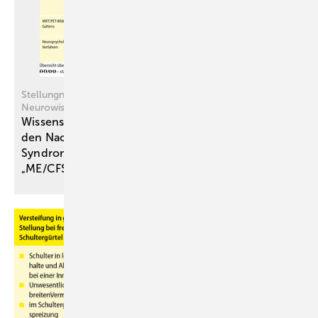
Stellungnahme der Deutschen Gesellschaft für
Neurowissenschaftliche Begutachtung (DGNB) e. V.
Wissenschaftliche Bewertung von Methoden für
den ­Nachweis von „Post-/Long-COVID-
Syndromen“ und ihrer Überlappung mit
„ME/CFS“