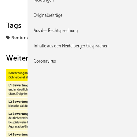
Teilen
Link kopieren
Originalbeiträge
Tags
Aus der Rechtsprechung
Rentenversicherung
Inhalte aus den Heidelberger Gesprächen
Weitere Inhalte
Coronavirus