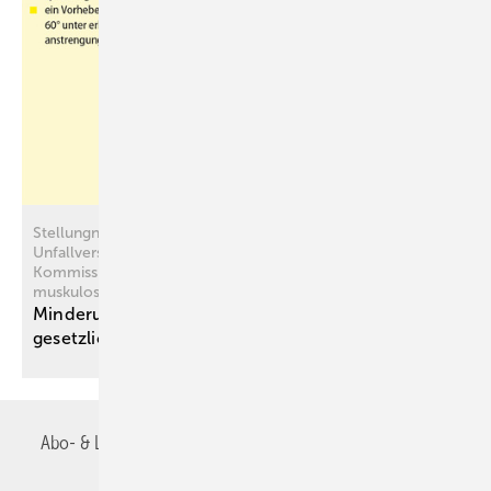
Stellungnahme der Deutschen Gesetzlichen
Unfallversicherung (DGUV)zum Konsenspapier der MdE-
Kommission – MdE-Erfahrungswerte nach
muskuloskelettalen Verletzungen („MdE-Eckwerte“)
Minderung der Erwerbsfähigkeit (MdE) in der
gesetzlichen
Unfallversicherung
Abo- & Leserservice
AGB
Alle Inhalte chronologisch