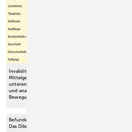
Invaliditätsbemessung von stammnahen versus ­
Mittelgelenkversteifungen an oberen und
unteren ­Extremitäten anhand einer simulativen
und analytischen Untersuchung des
Bewegungsraumes
Befunderhebungsfehler versus Diagnosefehler –
Das Dilemma des Gutachters und die
Folgen