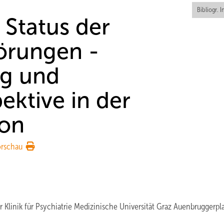
Bibliogr. I
 Status der
örungen -
ng und
ektive in der
ion
orschau
r Klinik für Psychiatrie Medizinische Universität Graz Auenbruggerpl