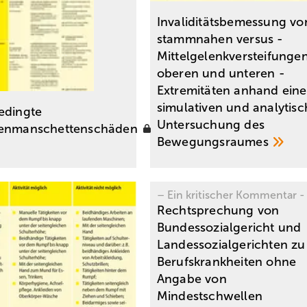
Invaliditätsbemessung vo
stammnahen versus ­
Mittelgelenkversteifunge
oberen und unteren ­
Extremitäten anhand eine
simulativen und analytis
edingte
Untersuchung des
renmanschettenschäden
Bewegungsraumes
– Ein kritischer Kommentar -
Rechtsprechung von
Bundessozialgericht und
Landessozialgerichten zu
Berufskrankheiten ohne
Angabe von
Mindestschwellen