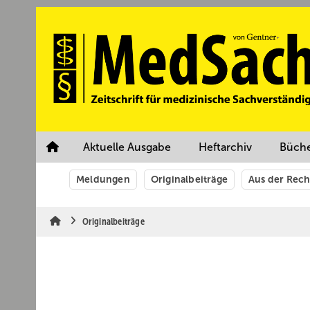
Springe
Springe
Springe
auf
auf
auf
Hauptinhalt
Hauptmenü
SiteSearch
Aktuelle Ausgabe
Heftarchiv
Büch
Meldungen
Originalbeiträge
Aus der Rec
Originalbeiträge