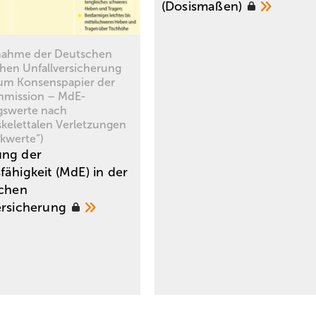
(Dosismaßen)
nahme der Deutschen
chen Unfallversicherung
um Konsenspapier der
mission – MdE-
gswerte nach
kelettalen Verletzungen
kwerte“)
ung der
fähigkeit (MdE) in der
ichen
ersicherung