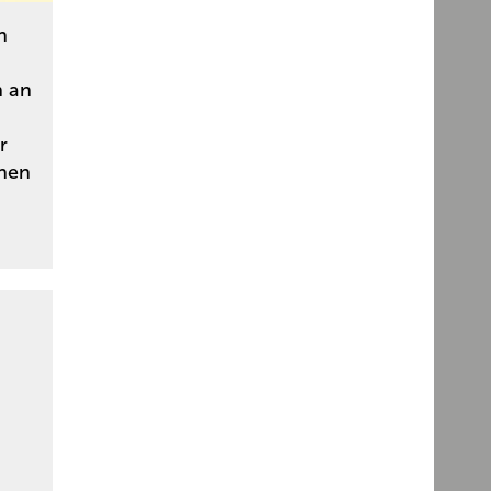
n
n an
r
chen