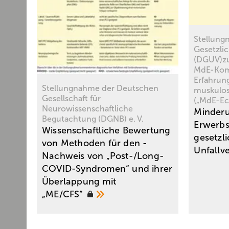
Stellung
Gesetzli
(DGUV)z
MdE-Kom
Erfahrun
Stellungnahme der Deutschen
muskulos
Gesellschaft für
(„MdE-Ec
Neurowissenschaftliche
Minder
Begutachtung (DGNB) e. V.
Erwerbs
Wissenschaftliche Bewertung
gesetzl
von Methoden für den ­
Unfallv
Nachweis von „Post-/Long-
COVID-Syndromen“ und ihrer
Überlappung mit
„ME/CFS“