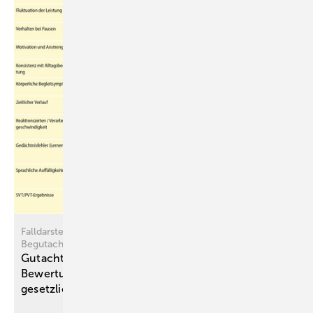
Falldarstellung und praktische Empfehlungen für die
Begutachtungspraxis
Gutachterliche Herausforderungen bei der
Bewertung des Post-COVID-Syndroms in der
gesetzlichen
Unfall­versicherung