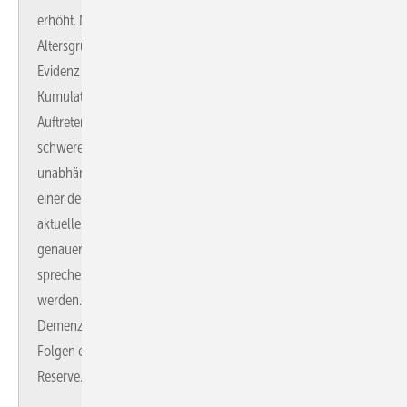
erhöht. Nach einmaligem leichtem SHT („mild TBI“) in der
Altersgruppe < 65 Jahre ergibt sich keine hinreichende
Evidenz für ein später erhöhtes Demenzrisiko. Die
Kumulation mehrerer, auch leichterer SHT kann jedoch das ­
Auftreten einer dementiellen Entwicklung befördern. Nach
schwerem SHT ist davon auszugehen, dass dieses
unabhängig vom Zeitpunkt des Unfallereignisses den Beginn
einer dementiellen Entwicklung um wenige Jahre – gemäß
aktueller Studienlage 2–3 Jahre – vorverlegen kann. Ein
genauer „Cut off“, wann von einem schweren SHT zu
sprechen ist, kann dabei anhand der Literatur nicht gegeben
werden. Darüber hinaus beeinträchtigt eine hinzutretende
Demenzerkrankung die zuvor erlangte Kompensation der
Folgen eines schweren SHT durch Minderung der kognitiven
Reserve.