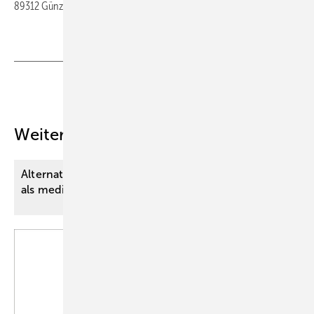
89312 Günzburg
Hier Einzelheft bestellen
Teilen
Link kopieren
Weitere Inhalte
Alternativmedizin bei vermutlicher Depression
als medizinisch notwendige
Heilbehandlung?