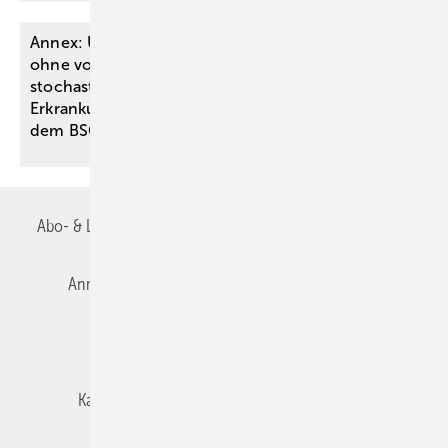
Annex: Unvergleichbarkeit von BK-Tatbeständen
ohne ­vorgegebene Einwirkungsdosis –
stochastische versus ­deterministische
Erkrankungen – Folgerungen des Bayer. LSG aus
dem
BSG-Urteil
Abo- & Leserservice
AGB
Alle Inhalte chronologisch
Anmelden
Autorenrichtlinien
Datenschutz
E-Paper
Impressum
Gentner Verlag
Karriere bei Gentner
Team
Mediaservice