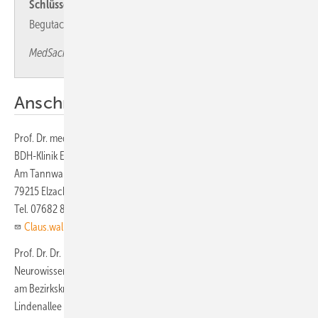
Schlüsselwörter
Schädel-Hirn-Trauma – Demenz –
Begutachtung
MedSach 117 2/2021 : 50 –55
Anschrift der Verfasser
Prof. Dr. med.
Claus-W. Wallesch
BDH-Klinik Elzach
Am Tannwald 1–3
79215 Elzach
Tel. 07682 801 870
Claus.wallesch@bdh-klinik-elzach.de
Prof. Dr. Dr. med.
Bernhard Widder
Neurowissenschaftliche Gutachtenstelle
am Bezirkskrankenhaus Günzburg
Lindenallee 2