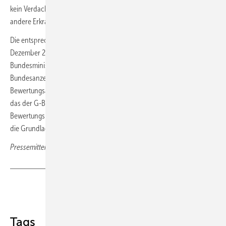
kein Verdacht auf Long-COVID besteht – aber der Verdacht auf eine
andere Erkrankung, die eine ähnliche Ursache oder Symptomatik hat.
Die entsprechende Richtlinie beschloss der G-BA am 21.
Dezember 2023. Der
Beschluss
trat nach Nichtbeanstandung des
Bundesministeriums für Gesundheit und Veröffentlichung im
Bundesanzeiger am 9. Mai 2024 in Kraft. Anschließend prüfte der
Bewertungsausschuss der Ärzte und Krankenkassen – ein Gremium, in
das der G-BA nicht eingebunden ist – inwieweit der Einheitliche
Bewertungsmaßstab (EBM) angepasst werden muss. Der EBM bildet
die Grundlage für die Abrechnung der vertragsärztlichen Leistungen.
Pressemitteilung des G-BA Gemeinsamer Bundesausschuss
Teilen
Link kopieren
Tags