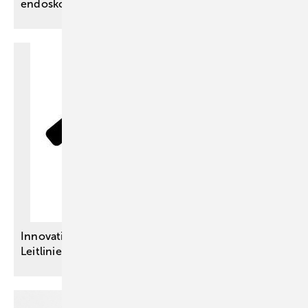
endoskopischen
Eingriffen
Innovationsausschuss-Projekte – Vier neue S3-
Leitlinien für eine bessere
Versorgung