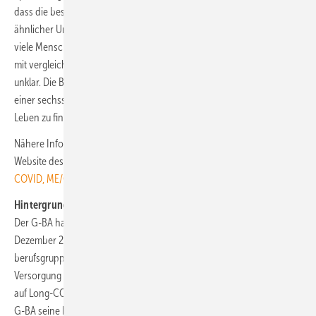
dass die beschriebenen Versorgungspfade auch bei Erkrankungen mit
ähnlicher Ursache oder Krankheitsausprägung greifen können. Wie
viele Menschen tatsächlich von Long-COVID oder von Erkrankungen
mit vergleichbaren Auswirkungen betroffen sind, ist nach wie vor
unklar. Die Bundesregierung geht allein im Fall von Long-COVID von
einer sechsstelligen Zahl aus. Ihnen zu helfen, einen Weg zurück ins
Leben zu finden, muss für alle Beteiligten der Antrieb sein.“
Nähere Informationen zur Long-COVID-Richtlinie sind auf der
Website des G-BA zu finden:
Versorgung bei Long-COVID, Post-
COVID, ME/CFS und ähnlichen Erkrankungen
Hintergrund: Zusammenhang zwischen Richtlinie und EBM-Ziffer
Der G-BA hatte den gesetzlichen Auftrag, bis spätestens 31.
Dezember 2023 in einer neuen Richtlinie Regelungen für eine
berufsgruppenübergreifende, koordinierte und strukturierte
Versorgung für Versicherte zu beschließen, bei denen der Verdacht
auf Long-COVID besteht. Festgehalten ist im Gesetz zudem, dass der
G-BA seine Regelungen für Versicherte öffnen kann, bei denen zwar