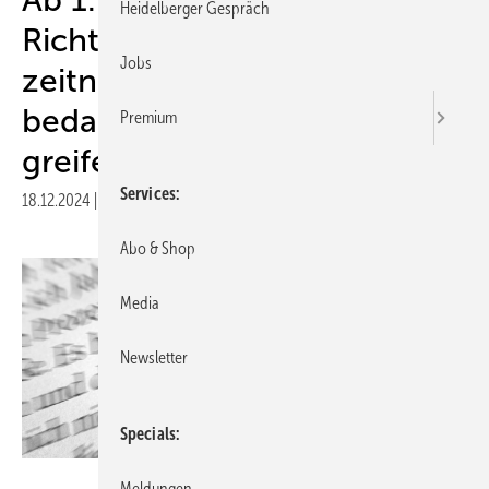
Heidelberger Gespräch
Richtlinie des G-BA für eine
Jobs
zeitnahe und
bedarfsgerechte Versorgung
Premium
greifen
Services
18.12.2024
|
Druckvorschau
Abo & Shop
Media
Newsletter
Specials
Zerbor - stock.adobe.com
Meldungen