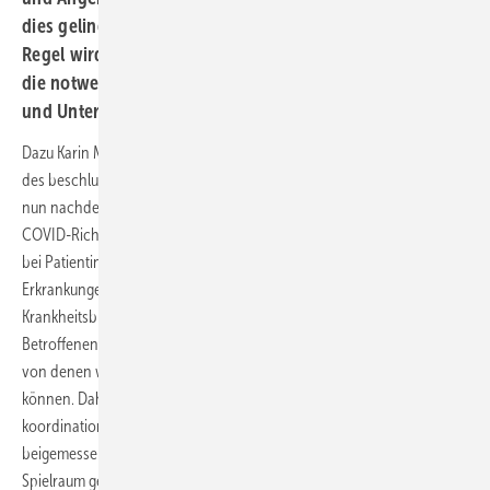
dies gelingt, soll eine ärztliche Ansprechperson, in der
Regel wird das eine Hausärztin oder ein Hausarzt sein,
die notwendigen Untersuchungen und Behandlungs-
und Unterstützungsmöglichkeiten koordinieren.
Dazu Karin Maag, unparteiisches Mitglied des G-BA und Vorsitzende
des beschlussvorbereitenden Unterausschusses: „Ich hoffe sehr, dass
nun nachdem die vertragsärztliche Vergütung feststeht, die Long-
COVID-Richtlinie dazu beitragen wird, die Versorgung zu verbessern:
bei Patientinnen und Patienten mit Long-COVID, aber auch mit
Erkrankungen ganz ähnlicher Ursachen oder Symptome. Das
Krankheitsbild Long-COVID ist sehr komplex, die Leiden der
Betroffenen sehr individuell. Das sind zwei der wenigen Erkenntnisse,
von denen wir bei diesem Krankheitsbild verlässlich ausgehen
können. Daher haben wir der Behandlungsplanung und -
koordination eine besondere Bedeutung in der Richtlinie
beigemessen. Der G-BA hat beim Verfassen der Richtlinie den
Spielraum genutzt, den ihm der Gesetzgeber eingeräumt hatte, so