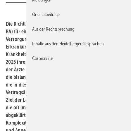
Originalbeiträge
Die Richtlinie des Gemeinsamen Bundesauschusses (G-
Aus der Rechtsprechung
BA) für eine koordinierte berufsgruppenübergreifende
Versorgung bei Verdacht auf Long-COVID oder eine
Inhalte aus den Heidelberger Gesprächen
Erkrankung, die eine ähnliche Ursache oder
Krankheitsausprägung aufweist, kann ab dem 1. Januar
Coronavirus
2025 ihre Wirkung entfalten. Der Bewertungsausschuss
der Ärzte und Krankenkassen hat zu diesem Stichtag nun
die bislang noch ausstehenden Abrechnungsziffern für
die in diesem Rahmen von Vertragsärztinnen und
Vertragsärzten zu erbringenden Leistungen festgelegt.
Ziel der Long-COVID-Richtlinie des G-BA ist es u.a., dass
die oft unspezifischen Symptome standardisiert
abgeklärt werden und je nach Schweregrad und
Komplexität der Erkrankung die ambulanten Strukturen
und Angebote bedarfsgerecht genutzt werden. Damit