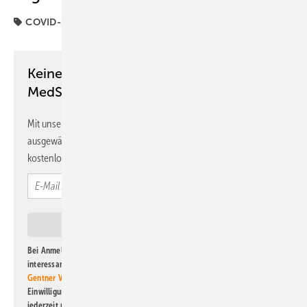
COVID-19
G-BA
Long-COVID
Keine Zeit? Kein Problem mit dem
MedSach Newsletter!
Mit unserem Newsletter erhalten Sie regelmäßig von uns
ausgewählte Informationen und Neuigkeiten, gebündelt und
kostenlos direkt ins Postfach.
Bei Anmeldung zu diesem Newsletter bin ich damit einverstanden, über
interessante Verlags- und Online-Angebote
der Marken der Alfons W.
Gentner Verlag GmbH & Co. KG
informiert zu werden. Diese
Einwilligung kann ich jederzeit widerrufen und eine Abmeldung ist
jederzeit möglich. Informationen zum Umgang mit Daten finden Sie