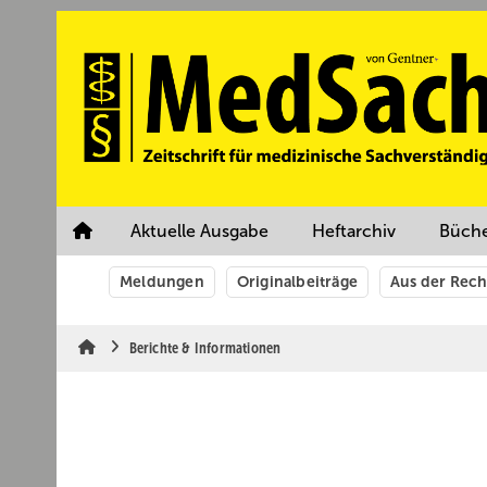
Springe
Springe
Springe
auf
auf
auf
Hauptinhalt
Hauptmenü
SiteSearch
Aktuelle Ausgabe
Heftarchiv
Büch
Meldungen
Originalbeiträge
Aus der Rec
Berichte & Informationen