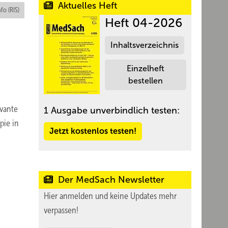
Aktuelles Heft
nfo (RIS)
Heft 04-2026
Inhaltsverzeichnis
Einzelheft
bestellen
evante
1 Ausgabe unverbindlich testen:
pie in
Jetzt kostenlos testen!
Der MedSach Newsletter
Hier anmelden und keine Updates mehr
verpassen!