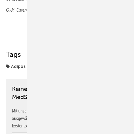
G.-M. Ostendorf, Wiesbaden
Teilen
Link kopieren
Tags
Adipositas
G.-M. Ostendorf
Keine Zeit? Kein Problem mit dem
MedSach Newsletter!
Mit unserem Newsletter erhalten Sie regelmäßig von uns
ausgewählte Informationen und Neuigkeiten, gebündelt und
kostenlos direkt ins Postfach.