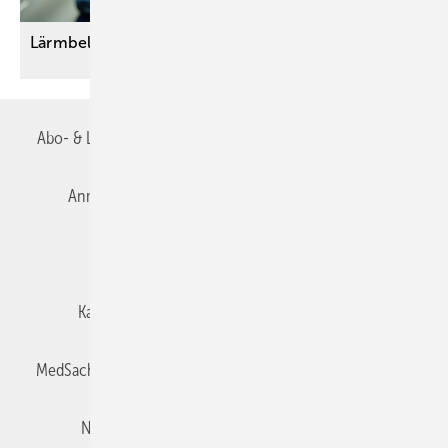
Lärmbelastung gezielt
reduzieren
Abo- & Leserservice
AGB
Alle Inhalte chronologisch
Anmelden
Autorenrichtlinien
Datenschutz
E-Paper
Impressum
Gentner Verlag
Karriere bei Gentner
Team
Mediaservice
MedSach abonnieren
Mitgliedschaften und Engagement
Newsletter
Privacy Manager
Redaktion