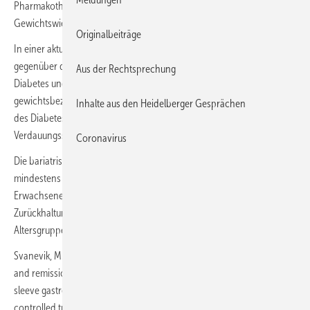
Pharmakotherapie mit Semaglutid oder Liraglutid der
Gewichtswiederzunahme vorbeugen können.
Originalbeiträge
In einer aktuellen Arbeit war nach 3 Jahren eine Magenbypass-
gegenüber der Schlauchmagenoperation bei Patienten mit Typ-2-
Aus der Rechtsprechung
Diabetes und Adipositas in Bezug auf Gewichtsverlust,
gewichtsbezogene Lebensqualität, Refluxsymptome und Remission
Inhalte aus den Heidelberger Gesprächen
des Diabetes sowie der Symptome von Bauchschmerzen,
Verdauungsstörungen, Durchfall und Dumping überlegen.
Coronavirus
Die bariatrische Chirurgie scheint bei jungen Erwachsenen
mindestens genauso sicher und wirksam zu sein wie bei älteren
Erwachsenen. Basierend auf diesen Erkenntnissen dürfte die
Zurückhaltung gegenüber bariatrischen Operationen in der jüngeren
Altersgruppe unbegründet sein, so Blüher.
Svanevik, M. et al. (2023). Patient-reported outcomes, weight loss,
and remission of type 2 diabetes 3 years after gastric bypass and
sleeve gastrectomy (Oseberg); a single-centre, randomised
controlled trial. Lancet DiabetesEndocrinol. 11, 555-566.