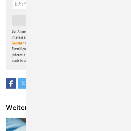
Bei Anmeldung zu diesem Newsletter bin ich damit einverstanden, über
interessante Verlags- und Online-Angebote
der Marken der Alfons W.
Gentner Verlag GmbH & Co. KG
informiert zu werden. Diese
Einwilligung kann ich jederzeit widerrufen und eine Abmeldung ist
jederzeit möglich. Informationen zum Umgang mit Daten finden Sie
auch in unserer
Datenschutzerklärung
.
Weitere Inhalte