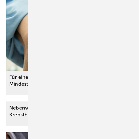
Für eine gute Versorgungsqualität: G-BA passt
Mindestmenge für Kniegelenkersatz
an
Nebenwirkungen am Auge durch moderne
Krebstherapie mit ADCs – wie
vorgehen?