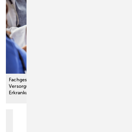
Fachgesellschaften schaffen Grundlage für bessere
Versorgung bei chronisch-entzündlichen
Erkrankungen