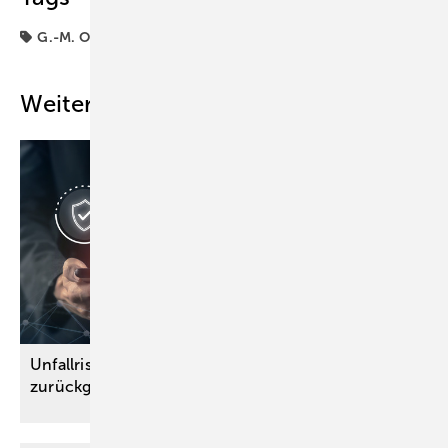
G.-M. Ostendorf
Kardiologie
Weitere Inhalte
Unfallrisiko bei der Arbeit 2024 erneut
zurückgegangen