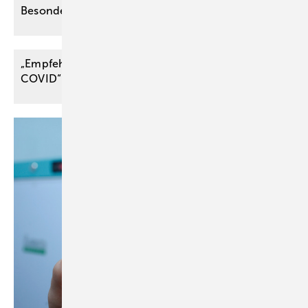
Besondere Anforderungen der Therapie im
Alter
„Empfehlung für die Begutachtung von Post
COVID“ der
DGUV