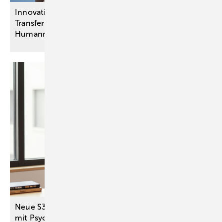
Innovationsausschuss-Projekte:
Transferbeschlüsse unter anderem zu
Humanmilchbanken für
Frühgeborene
Neue S3-Leitlinie stärkt Versorgung von Menschen
mit Psychose und
Sucht