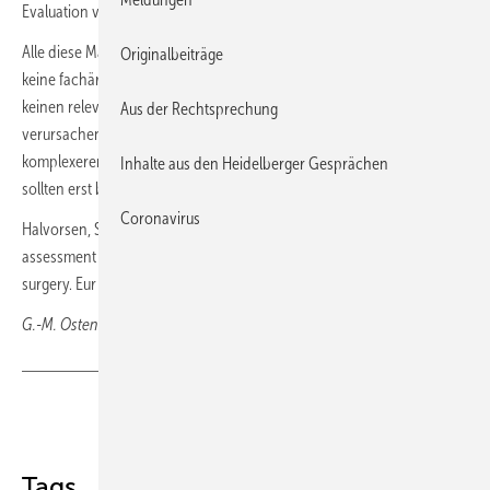
Evaluation von „Frailty“ (Gebrechlichkeit)
empfohlen.
Alle diese Maßnahmen sind einfach, so Schirmer, erfordern zunächst
Originalbeiträge
keine fachärztliche internistisch-kardiologische Betreuung und sollten
keinen relevanten zeitlichen Aufschub eines (elektiven) Eingriffes
Aus der Rechtsprechung
verursachen. Eine fachärztliche Vorstellung und die Durchführung
komplexerer technischer Untersuchungen (z. B. Echokardiographie)
Inhalte aus den Heidelberger Gesprächen
sollten erst bei entsprechenden Auffälligkeiten erfolgen.
Coronavirus
Halvorsen, S. et al. (2022). 2022 ESC Guidelines on cardiovascular
assessment and management of patients undergoing non-cardiac
surgery. Eur Heart J, 43, 3826-3924.
G.-M. Ostendorf, Wiesbaden
Teilen
Link kopieren
Tags