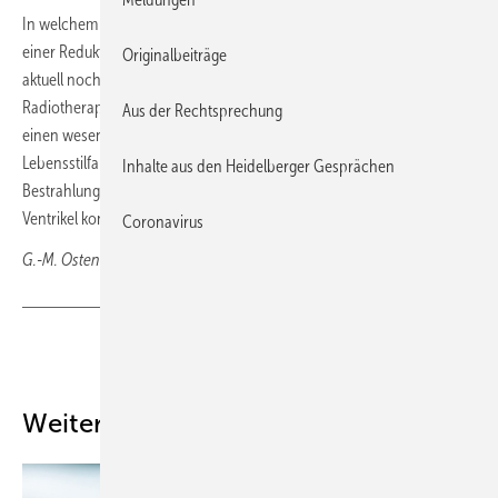
In welchem Ausmaß solche modernen Bestrahlungstechniken zu
einer Reduktion der kardialen Morbidität und Mortalität beitragen, ist
Originalbeiträge
aktuell noch unklar, so Krug. Insgesamt sei der Einfluss der
Radiotherapie signifikant und klinisch relevant; er mache jedoch
Aus der Rechtsprechung
einen wesentlichen geringeren Anteil aus als andere
Lebensstilfaktoren und Komorbiditäten. Insbesondere bei linksseitiger
Inhalte aus den Heidelberger Gesprächen
Bestrahlung sollten Herz, LAD (Koronararterienast) und der linke
Ventrikel konturiert und die Dosis optimiert werden.
Coronavirus
G.-M. Ostendorf, Wiesbaden
Teilen
Link kopieren
Weitere Inhalte