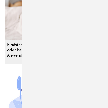
Kinästhetik: Profitieren pflegebedürftige Personen
oder beruflich Pflegende von ihrer
Anwendung?