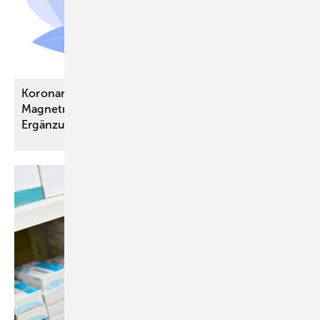
Koronare Herzkrankheit: Kardiale
Magnetresonanztomografie ist sinnvolle
Ergänzung zur bisherigen
KHK-Diagnostik