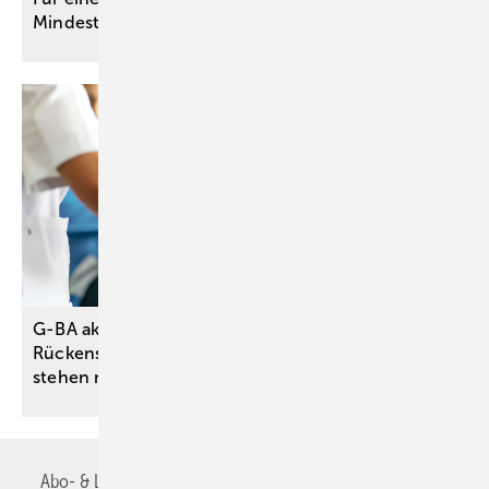
Mindestmenge für Kniegelenkersatz
an
G-BA aktualisiert DMP zu chronischem
Rückenschmerz – Angebote für Versicherte
stehen noch
aus
Abo- & Leserservice
AGB
Alle Inhalte chronologisch