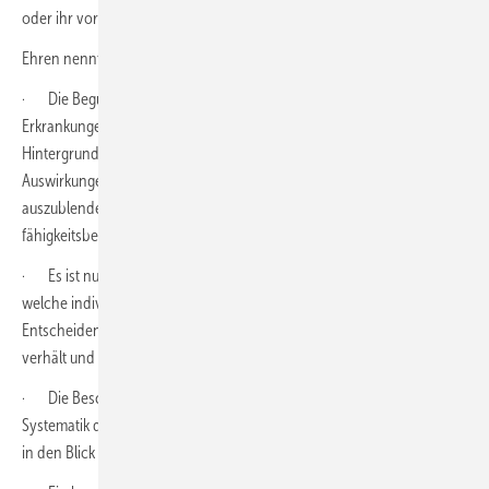
oder ihr vorausgegangen sind.
Ehren nennt für die Begutachtung folgende Kernaussagen:
· Die Begutachtung von arbeitslosen Menschen mit psychischen
Erkrankungen sollte mehr­dimensional erfolgen, den psychosozialen
Hintergrund der Erkrankung ausleuchten und – ­ohne die
Auswirkungen der erlebten Stressoren und ggf. Traumatisierungen
auszublenden – einer ressourcenorientierten und
fähigkeitsbezogenen Betrachtungsweise Raum geben.
· Es ist nur selten direkt aus der psychiatrischen Diagnose ableitbar,
welche individuellen ­Leistungseinschränkungen daraus resultieren.
Entscheidend ist vielmehr, wie sich die Person zu ihrer Erkrankung
verhält und welche Einstellung sie ihr gegenüber entwickelt.
· Die Beschreibung von psychischen Funktionen nach der ICF-
Systematik dient auch dazu, ­genauer die Ressourcen des Probanden
in den Blick zu bekommen.