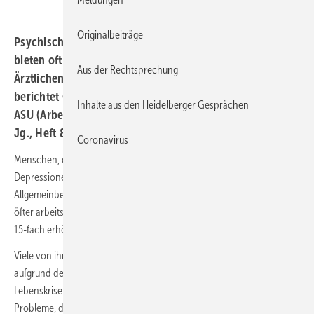
Originalbeiträge
Psychische Erkrankungen bei (Langzeit-)Arbeitslosen
bieten oft einen Anlass für Begutachtungen durch den
Aus der Rechtsprechung
Ärztlichen Dienst der Bundesagentur für Arbeit (BA),
berichtet Gabriel Ehren aus Essen in der Fachzeitschrift
Inhalte aus den Heidelberger Gesprächen
ASU (Arbeitsmedizin I Sozialmedizin I Umweltmedizin; 59.
Jg., Heft 8/2024 vom August 2024).
Coronavirus
Menschen, die länger arbeitslos sind, leiden häufiger unter
Depressionen, Angststörungen und Suchterkrankungen als die
Allgemeinbevölkerung. Umgekehrt werden psychisch Vorerkrankte
öfter arbeitslos als psychisch Gesunde; je nach Studie wird ein 2- bis
15-fach erhöhtes Risiko geschätzt.
Viele von ihnen befinden sich in einer Ausnahmesituation – sei es
aufgrund der neu eingetretenen Arbeitslosigkeit, welche als tiefe
Lebenskrise erlebt wird, oder aufgrund mannigfaltiger psychosozialer
Probleme, die im Gefolge von längerer Arbeitslosigkeit entstanden