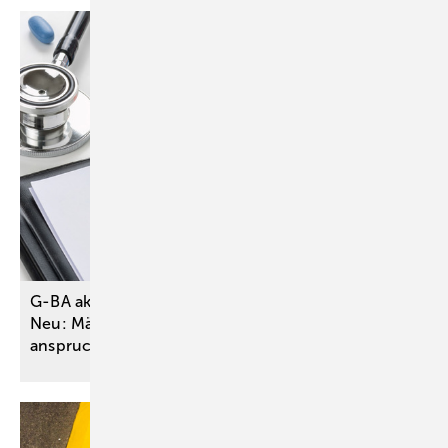
G-BA aktualisiert DMP Osteoporose umfassend –
Neu: Männer bereits ab 50 Jahren
anspruchsberechtigt