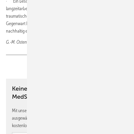
· Ein besonderes Augenmerk bei der Begutachtung vor allem von
langzeitarbeitslosen Menschen auf die Frage zu richten, ob
traumatische Vorerfahrungen bestehen, deren Folgen in die
Gegenwart hineinwirken und die Persönlichkeitsstruktur dadurch
nachhaltig erschüttern.
G.-M. Ostendorf, Wiesbaden
Teilen
Link kopieren
Keine Zeit? Kein Problem mit dem
MedSach Newsletter!
Mit unserem Newsletter erhalten Sie regelmäßig von uns
ausgewählte Informationen und Neuigkeiten, gebündelt und
kostenlos direkt ins Postfach.