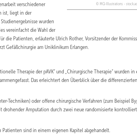
enarbeit verschiedener
MQ-Illustrations - stock.
st, liegt in der
 Studienergebnisse wurden
ies vereinfacht die Wahl der
 die Patienten, erläuterte Ulrich Rother, Vorsitzender der Kommis
zt Gefäßchirurgie am Uniklinikum Erlangen.
ionelle Therapie der pAVK“ und „Chirurgische Therapie“ wurden in
sammengefasst. Das erleichtert den Überblick über die differenzierte
er-Techniken) oder offene chirurgische Verfahren (zum Beispiel By
it drohender Amputation durch zwei neue randomisierte kontrollier
Patienten sind in einem eigenen Kapitel abgehandelt.