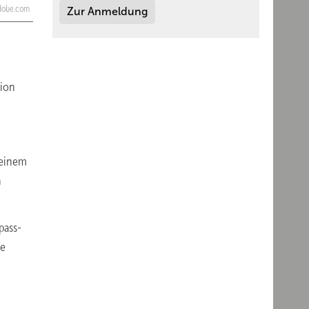
adobe.com
Zur Anmeldung
sion
 einem
n
pass-
te