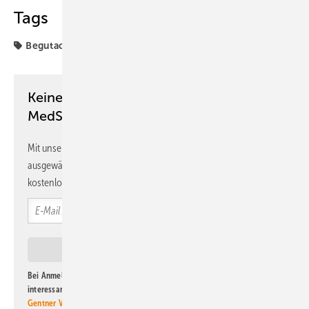
Tags
Begutachtung
Leitlinie
Keine Zeit? Kein Problem mit dem
MedSach Newsletter!
Mit unserem Newsletter erhalten Sie regelmäßig von uns
ausgewählte Informationen und Neuigkeiten, gebündelt und
kostenlos direkt ins Postfach.
Bei Anmeldung zu diesem Newsletter bin ich damit einverstanden, über
interessante Verlags- und Online-Angebote
der Marken der Alfons W.
Gentner Verlag GmbH & Co. KG
informiert zu werden. Diese