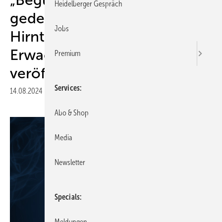
Heidelberger Gespräch
gedecktem Schädel-
Jobs
Hirntrauma im
Erwachsenenalter“
Premium
veröffentlicht
Services
14.08.2024
|
Druckvorschau
Abo & Shop
Media
Newsletter
Specials
Meldungen