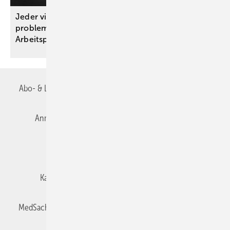
Jeder vierte Beschäftigte kennt Fälle von
problematischem Suchtmittelkonsum am
Arbeitsplatz
Abo- & Leserservice
AGB
Alle Inhalte chronologisch
Anmelden
Autorenrichtlinien
Datenschutz
E-Paper
Impressum
Gentner Verlag
Karriere bei Gentner
Team
Mediaservice
MedSach abonnieren
Mitgliedschaften und Engagement