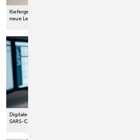
Kiefergelenk-Endoprothese schenkt Patientin
neue
Lebensqualität
Digitale Augenbelastung vor und nach der
SARS-CoV-2-Pandemie