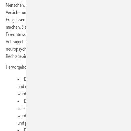
Menschen, die nach Unfallereignissen und sonstigen vom
Versicherungsschutz des jeweiligen Rechtsgebietes erfassten
Ereignissen Folgen einer traumatischen Hirnverletzung geltend
machen. Sie bezieht sich auf den aktuellen wissenschaftlichen
Erkenntnisstand und soll die Verständigung zwischen den
Auftraggebern von Gutachten und den ärztlichen und
neuropsychologischen Sachverständigen in den verschiedenen
Rechtsgebieten verbessern.
Hervorgehoben werden folgende Neuerungen:
Die klinischen Grundlagen mit den Pathomechanismen
und der Schweregradeinteilung von Schädel-Hirntraumen
wurden wesentlich überarbeitet.
Die Empfehlungen für den gutachtlichen Nachweis einer
substanziellen Hirnschädigung anhand klinischer Befunde
wurden anhand der hierzu vorhandenen Literatur überarbeitet
und präzisiert.
Die Empfehlungen zu bildgebenden Untersuchungen