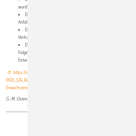
wurden an den aktuellen Stand der Wissenschaft angepasst.
Die Empfehlungen zur Beurteilung posttraumatischer
Anfallsleiden wurden grundlegend überarbeitet.
Die Empfehlungen zu posttraumatischen kognitiven und
Verhaltens-/Persönlichkeitsstörungen wurden neu gefasst.
Die Empfehlungen zur Beurteilung psychischer
Folgeschäden wurden an korrespondierende Leitlinien und
Entwicklungen der ICD ausgerichtet.
https://register.awmf.org/assets/guidelines/094-
002l_S2k_Begutachtung-bei-gedecktem-Schaedel-Hirntrauma-
Erwachsene_2024-08.pdf
G.-M. Ostendorf, Wiesbaden
Teilen
Link kopieren