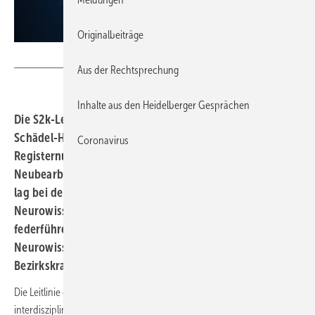
Originalbeiträge
Angs - stock.adobe.com
Aus der Rechtsprechung
Inhalte aus den Heidelberger Gesprächen
Die S2k-Leitlinie „Begutachtung nach gedecktem
Schädel-Hirntrauma im Erwachsenenalter“ (AWMF-
Coronavirus
Registernummer 094-002) liegt aktuell in 3.
Neubearbeitung, Stand 31.7.2024, vor. Die Federführung
lag bei der Deutschen Gesellschaft für
Neurowissenschaftliche Begutachtung mit dem
federführenden Autor Bernhard Widder,
Neurowissenschaftliche Gutachtenstelle am
Bezirkskrankenhaus Günzburg.
Die Leitlinie dient, so die Präambel, der evidenzbasierten
interdisziplinären Qualitätssicherung bei der Begutachtung von