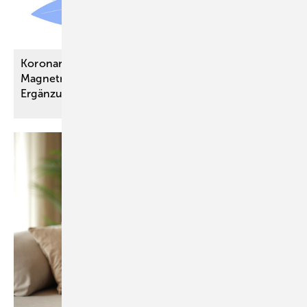
Koronare Herzkrankheit: Kardiale
Magnetresonanztomografie ist sinnvolle
Ergänzung zur bisherigen
KHK-Diagnostik