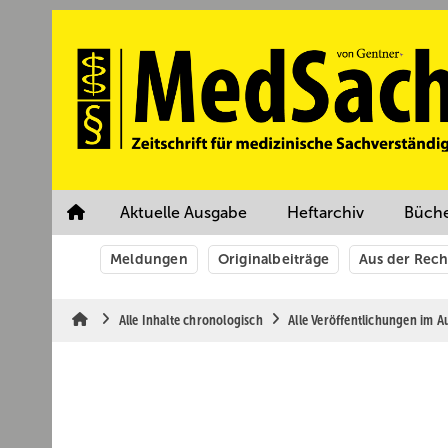
Springe
Springe
Springe
auf
auf
auf
Hauptinhalt
Hauptmenü
SiteSearch
Aktuelle Ausgabe
Heftarchiv
Büch
Meldungen
Originalbeiträge
Aus der Rec
Alle Inhalte chronologisch
Alle Veröffentlichungen im 