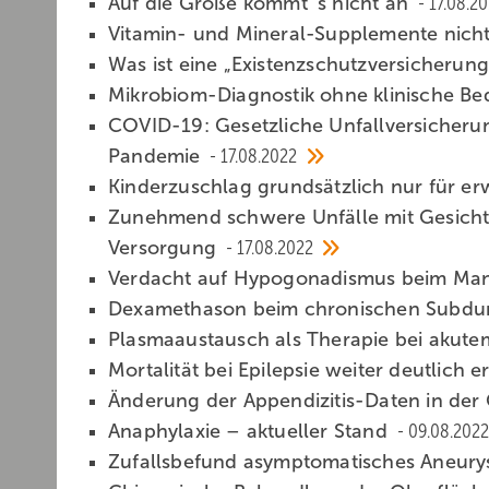
Auf die Größe kommt´s nicht an
17.08.2
Vitamin- und Mineral-Supplemente nich
Was ist eine „Existenzschutzversicherun
Mikrobiom-Diagnostik ohne klinische B
COVID-19: Gesetzliche Unfallversicherun
Pandemie
17.08.2022
Kinderzuschlag grundsätzlich nur für er
Zunehmend schwere Unfälle mit Gesicht
Versorgung
17.08.2022
Verdacht auf Hypogonadismus beim Man
Dexamethason beim chronischen Subdu
Plasmaaustausch als Therapie bei akut
Mortalität bei Epilepsie weiter deutlich 
Änderung der Appendizitis-Daten in d
Anaphylaxie – aktueller Stand
09.08.2022
Zufallsbefund asymptomatisches Aneury