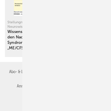
Stellungnahme der Deutschen Gesellschaft für
Neurowissenschaftliche Begutachtung (DGNB) e. V.
Wissenschaftliche Bewertung von Methoden für
den ­Nachweis von „Post-/Long-COVID-
Syndromen“ und ihrer Überlappung mit
„ME/CFS“
Abo- & Leserservice
AGB
Alle Inhalte chronologisch
Anmelden
Autorenrichtlinien
Datenschutz
E-Paper
Impressum
Gentner Verlag