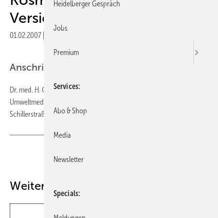
Heidelberger Gespräch
Versicherungsfalls
Jobs
01.02.2007
|
Veröffentlicht in
Ausgabe 02-2007
|
Druckvorschau
Premium
Anschrift des Verfassers
Services
Dr. med. H. C. Broding Institut und Poliklinik für Arbeits-, Sozial- und
Umweltmedizin Friedrich-Alexander-Universität Erlangen-Nürnberg
Abo & Shop
Schillerstraße 25/29 D-91054 Erlangen
Media
Teilen
Link kopieren
Newsletter
Weitere Inhalte
Specials
Meldungen