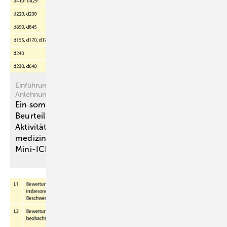
Einführung, Konzept und Anwendung des Mini-ICF-APS – In
Anlehnung an das Mini-ICF-APP
Ein somatisch-funktionelles
Beurteilungsinstrument zur Erfassung von
Aktivitäts- und Teilhabefähigkeit in der
medizinischen Begutachtung – Das
Mini-ICF-APS