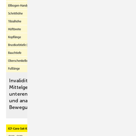
Invaliditätsbemessung von stammnahen versus ­
Mittelgelenkversteifungen an oberen und
unteren ­Extremitäten anhand einer simulativen
und analytischen Untersuchung des
Bewegungsraumes