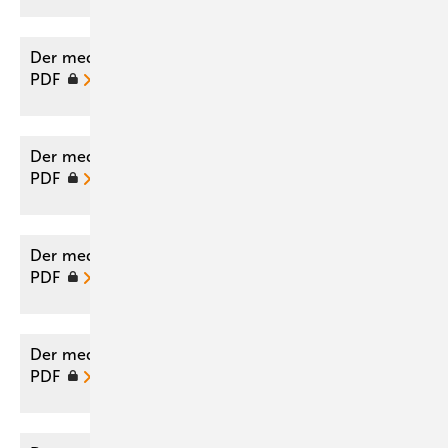
Der medizinische Sachverständige 06/2024 als
PDF
Der medizinische Sachverständige 02/2023 als
PDF
Der medizinische Sachverständige 01/2022 als
PDF
Der medizinische Sachverständige 03/2020 als
PDF