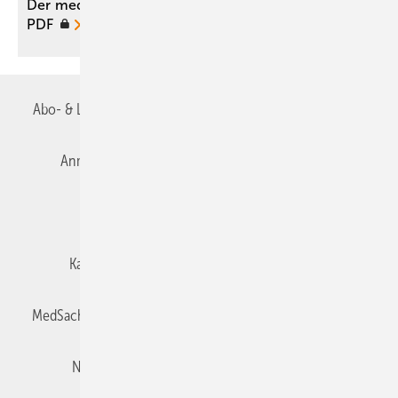
Der medizinische Sachverständige 04/2016 als
PDF
Abo- & Leserservice
AGB
Alle Inhalte chronologisch
Anmelden
Autorenrichtlinien
Datenschutz
E-Paper
Impressum
Gentner Verlag
Karriere bei Gentner
Team
Mediaservice
MedSach abonnieren
Mitgliedschaften und Engagement
Newsletter
Privacy Manager
Redaktion