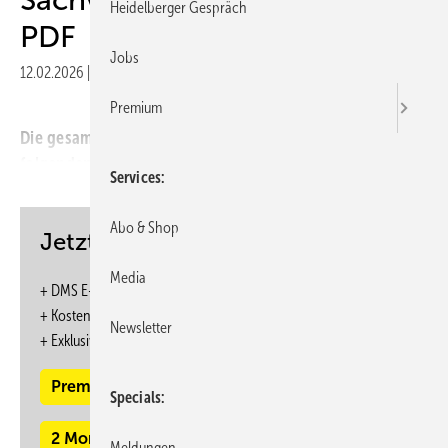
Heidelberger Gespräch
PDF
Jobs
12.02.2026
|
Veröffentlicht in
Ausgabe 06-2021
Premium
Die gesamten Inhalte dieser Ausgabe finden Sie im
folgenden PDF:
Services
Abo & Shop
Jetzt weiterlesen und profitieren.
Media
+ DMS E-Paper-Ausgabe – 6 Ausgaben im Jahr
+ Kostenfreien Zugang zu unserem Online-Archiv
Newsletter
+
Exklusive ASU Webinare zum Vorzugspreis
Premium Mitgliedschaft
Specials
2 Monate kostenlos testen
Meldungen