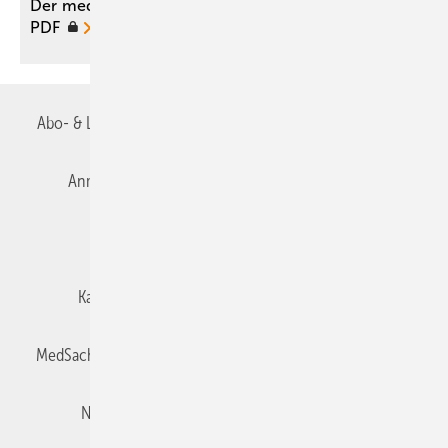
Der medizinische Sachverständige 03/2016 als
PDF
Abo- & Leserservice
AGB
Alle Inhalte chronologisch
Anmelden
Autorenrichtlinien
Datenschutz
E-Paper
Impressum
Gentner Verlag
Karriere bei Gentner
Team
Mediaservice
MedSach abonnieren
Mitgliedschaften und Engagement
Newsletter
Privacy Manager
Redaktion