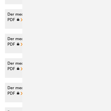
Der medizinische Sachverständige 01/2026 als
PDF
Der medizinische Sachverständige 05/2022 als
PDF
Der medizinische Sachverständige 06/2020 als
PDF
Der medizinische Sachverständige 05/2019 als
PDF