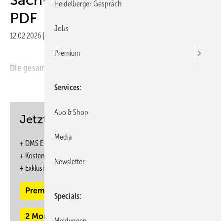
Heidelberger Gespräch
PDF
Jobs
12.02.2026
|
Veröffentlicht in
Ausgabe 02-2023
Premium
Die gesamten Inhalte dieser Ausgabe finden Sie im
folgenden PDF:
Services
Abo & Shop
Jetzt weiterlesen und profitieren.
Media
+ DMS E-Paper-Ausgabe – 6 Ausgaben im Jahr
+ Kostenfreien Zugang zu unserem Online-Archiv
Newsletter
+
Exklusive ASU Webinare zum Vorzugspreis
Premium Mitgliedschaft
Specials
2 Monate kostenlos testen
Meldungen