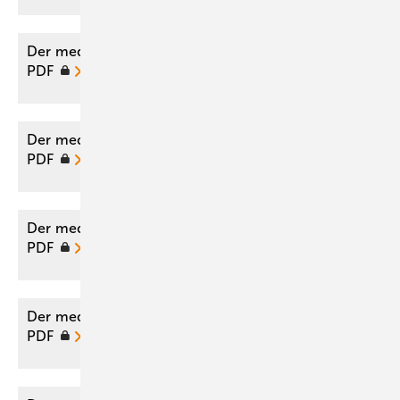
Der medizinische Sachverständige 01/2026 als
PDF
Der medizinische Sachverständige 04/2022 als
PDF
Der medizinische Sachverständige 05/2017 als
PDF
Der medizinische Sachverständige 02/2017 als
PDF