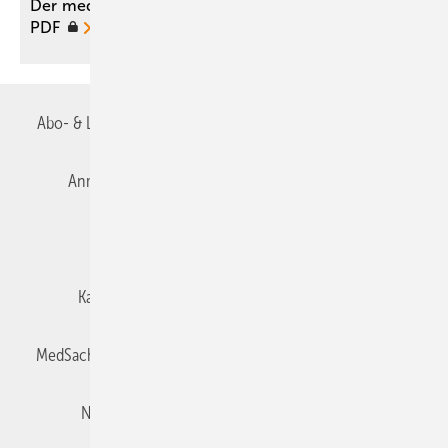
Der medizinische Sachverständige 04/2016 als
PDF
Abo- & Leserservice
AGB
Alle Inhalte chronologisch
Anmelden
Autorenrichtlinien
Datenschutz
E-Paper
Impressum
Gentner Verlag
Karriere bei Gentner
Team
Mediaservice
MedSach abonnieren
Mitgliedschaften und Engagement
Newsletter
Privacy Manager
Redaktion