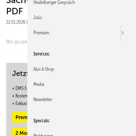
Heidelberger Gespräch
PDF
Jobs
22.01.2026
|
Veröffentlicht in
Ausgabe 01-2024
Premium
Die gesamten Inhalte dieser Ausgabe finden Sie im
folgenden PDF:
Services
Abo & Shop
Jetzt weiterlesen und profitieren.
Media
+ DMS E-Paper-Ausgabe – 6 Ausgaben im Jahr
+ Kostenfreien Zugang zu unserem Online-Archiv
Newsletter
+
Exklusive ASU Webinare zum Vorzugspreis
Premium Mitgliedschaft
Specials
2 Monate kostenlos testen
Meldungen