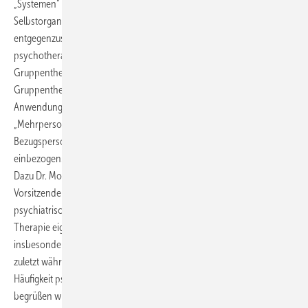
„Systemen“ zu verändern beziehungsweise ihnen eine funktionalere
Selbstorganisation der Patientin oder des Patienten
entgegenzusetzen. Sie kann – wie die anderen
psychotherapeutischen Verfahren auch – als Einzel- oder
Gruppentherapie oder in Kombination von Einzel- und
Gruppentherapie angeboten werden. Als spezifische
Anwendungsform der Systemischen Therapie ist zudem das
„Mehrpersonensetting“ möglich: dabei werden relevante
Bezugspersonen der Patientin oder des Patienten in die Behandlung
einbezogen.
Dazu Dr. Monika Lelgemann, unparteiisches Mitglied des G-BA und
Vorsitzende des Unterausschusses Psychotherapie und
psychiatrische Versorgung: „Die Ausrichtung der Systemischen
Therapie eignet sich aufgrund der Einbeziehung des sozialen Umfelds
insbesondere für Kinder und Jugendliche. Vor dem Hintergrund der
zuletzt während der Corona-Pandemie deutlich gestiegenen
Häufigkeit psychischer Erkrankungen bei Kindern und Jugendlichen
begrüßen wir, dass mit der Systemischen Therapie nun eine weitere