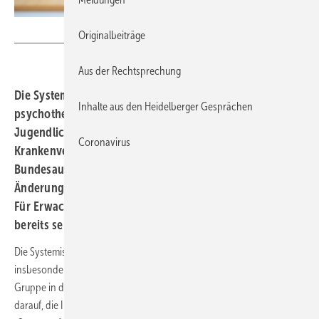
Sonja - stock.adobe.com
Originalbeiträge
Aus der Rechtsprechung
Die Systemische Therapie steht künftig auch für die
Inhalte aus den Heidelberger Gesprächen
psychotherapeutische Behandlung von Kindern und
Jugendlichen als Leistung der gesetzlichen
Coronavirus
Krankenversicherung zur Verfügung. Der Gemeinsame
Bundesausschuss (G-BA) hat heute die entsprechende
Änderung der Psychotherapie-Richtlinie beschlossen.
Für Erwachsene ist das Verfahren Systemische Therapie
bereits seit dem Jahr 2020 eine Kassenleistung.
Die Systemische Therapie ist ein Psychotherapieverfahren, das
insbesondere die sozialen Beziehungen innerhalb einer Familie oder
Gruppe in den Blick nimmt. Die Therapie fokussiert dementsprechend
darauf, die Interaktionen zwischen Mitgliedern von solchen