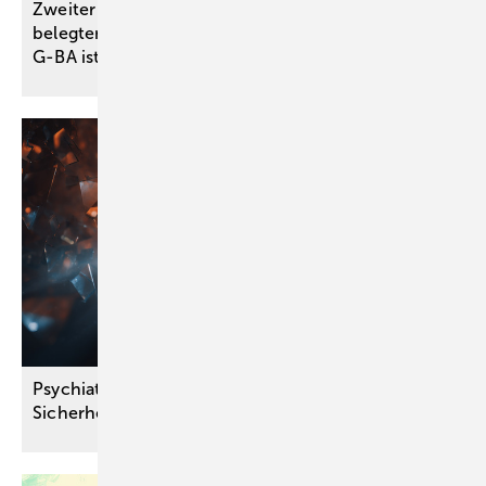
Zweiter neuer Alzheimer-Wirkstoff ebenfalls ohne
belegten Zusatznutzen – Bewertungsergebnis des
G-BA ist Basis für
Preisverhandlung
Psychiater warnen: Gesetzesentwurf kann die
Sicherheit der Bevölkerung
beeinträchtigen