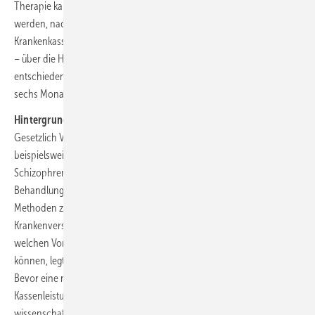
Therapie kann bei Kindern und Jugendlichen aber erst angewendet
werden, nachdem der
Bewertungsausschuss
der Ärzte und
Krankenkassen – ein Gremium, in das der G-BA nicht eingebunden ist
– über die Höhe der Vergütung im Einheitlichen Bewertungsmaßstab
entschieden hat. Hierfür hat der Bewertungsausschuss maximal
sechs Monate nach Inkrafttreten des Beschlusses Zeit.
Hintergrund: Ambulante Psychotherapie
Gesetzlich Versicherte haben bei einer psychischen Erkrankung –
beispielsweise Depression, Angst- und Zwangsstörung oder
Schizophrenie – Anspruch auf eine psychotherapeutische
Behandlung. Welche psychotherapeutischen Verfahren und
Methoden zum ambulanten Leistungsspektrum der gesetzlichen
Krankenversicherung gehören, in welchem Umfang und unter
welchen Voraussetzungen sie in Anspruch genommen werden
können, legt der G-BA in der
Psychotherapie-Richtlinie
fest.
Bevor eine neue psychotherapeutische Behandlungsform ambulante
Kassenleistung werden kann, bewertet der G-BA den Stand der
wissenschaftlichen Erkenntnisse. Er überprüft, ob sie – im Vergleich zu