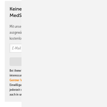
Keine Zeit? Kein Problem mit dem
MedSach Newsletter!
Mit unserem Newsletter erhalten Sie regelmäßig von uns
ausgewählte Informationen und Neuigkeiten, gebündelt und
kostenlos direkt ins Postfach.
Bei Anmeldung zu diesem Newsletter bin ich damit einverstanden, über
interessante Verlags- und Online-Angebote
der Marken der Alfons W.
Gentner Verlag GmbH & Co. KG
informiert zu werden. Diese
Einwilligung kann ich jederzeit widerrufen und eine Abmeldung ist
jederzeit möglich. Informationen zum Umgang mit Daten finden Sie
auch in unserer
Datenschutzerklärung
.