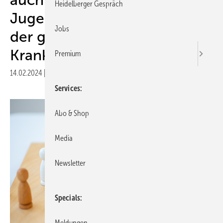
Heidelberger Gespräch
Jugendlichen eine Leistung
Jobs
der gesetzlichen
Krankenversicherung
Premium
14.02.2024
|
Druckvorschau
Services
Abo & Shop
Media
Newsletter
Specials
Meldungen