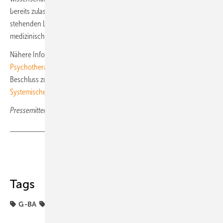
bereits zulasten der gesetzlichen Krankenversicherung zur Verfügung
stehenden Leistungen – einen therapeutischen Nutzen hat und ob sie
medizinisch notwendig und wirtschaftlich ist.
Nähere Informationen auf der Website des G-BA:
Ambulante
Psychotherapie
Beschluss zu dieser Pressemitteilung
Psychotherapie-Richtlinie:
Systemische Therapie bei Kindern und Jugendlichen
Pressemitteilung des GB-A Gemeinsamer Bundesausschuss
Teilen
Link kopieren
Tags
G-BA
jugendliche