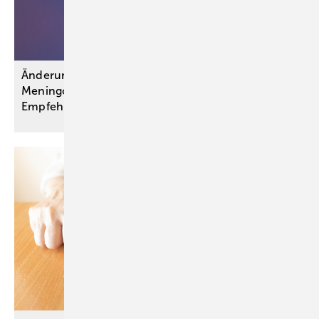
Änderungen bei Schutzimpfungen gegen
Meningokokken und Gürtelrose: STIKO-
Empfehlungen
umgesetzt