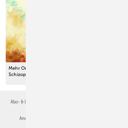
Mehr Orientierung für die Praxis: S3-Leitlinie
Schizophrenie
aktualisiert
Abo- & Leserservice
AGB
Alle Inhalte chronologisch
Anmelden
Autorenrichtlinien
Datenschutz