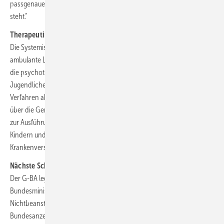
passgenaue psychotherapeutische Behandlungsform zur Verfügung
steht.“
Therapeutinnen und Therapeuten
Die Systemische Therapie bei Kindern und Jugendlichen kann als
ambulante Leistung von den Berufsgruppen erbracht werden, die für
die psychotherapeutische Behandlung von Kindern und
Jugendlichen qualifiziert sind und eine Weiterbildung für dieses
Verfahren abgeschlossen haben. Voraussetzung ist zudem, dass sie
über die Genehmigung der zuständigen Kassenärztlichen Vereinigung
zur Ausführung und Abrechnung der Systemischen Therapie bei
Kindern und Jugendlichen zulasten der gesetzlichen
Krankenversicherung verfügen.
Nächste Schritte bis zur Inanspruchnahme
Der G-BA legt seinen Richtlinienbeschluss nun dem
Bundesministerium für Gesundheit zur rechtlichen Prüfung vor. Nach
Nichtbeanstandung wird die Änderung der Richtlinie im
Bundesanzeiger veröffentlicht und tritt in Kraft. Die Systemische