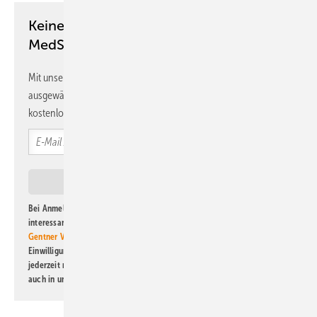
Keine Zeit? Kein Problem mit dem
MedSach Newsletter!
Mit unserem Newsletter erhalten Sie regelmäßig von uns
ausgewählte Informationen und Neuigkeiten, gebündelt und
kostenlos direkt ins Postfach.
Bei Anmeldung zu diesem Newsletter bin ich damit einverstanden, über
interessante Verlags- und Online-Angebote
der Marken der Alfons W.
Gentner Verlag GmbH & Co. KG
informiert zu werden. Diese
Einwilligung kann ich jederzeit widerrufen und eine Abmeldung ist
jederzeit möglich. Informationen zum Umgang mit Daten finden Sie
auch in unserer
Datenschutzerklärung
.