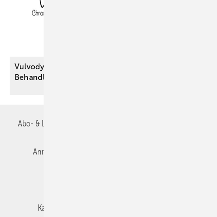
Vulvodynie: Welche nicht medikamentösen
Behandlungsmöglichkeiten
helfen?
Abo- & Leserservice
AGB
Alle Inhalte chronologisch
Anmelden
Autorenrichtlinien
Datenschutz
E-Paper
Impressum
Gentner Verlag
Karriere bei Gentner
Team
Mediaservice