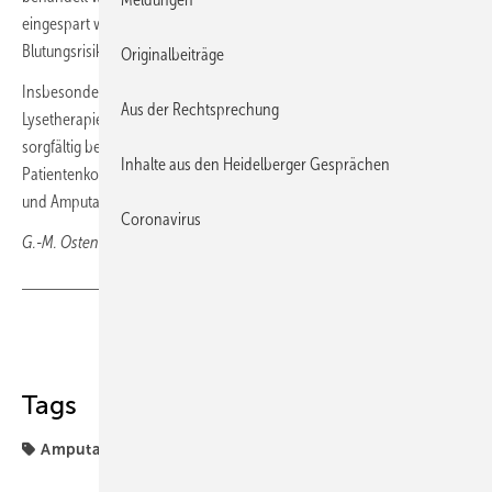
eingespart werden oder ist nur für kurze Zeit erforderlich, was das
Blutungsrisiko deutlich reduziert.
Originalbeiträge
Insbesondere bei gleichzeitig durchgeführter kathetergesteuerter
Aus der Rechtsprechung
Lysetherapie muss aber das weiterhin erhöhte Blutungsrisiko
sorgfältig berücksichtigt werden, so Steiner. Das behandelte
Inhalte aus den Heidelberger Gesprächen
Patientenkollektiv stelle eine Hochrisikogruppe dar, bei der Todesfälle
und Amputationen häufig auftreten.
Coronavirus
G.-M. Ostendorf, Wiesbaden
Teilen
Link kopieren
Tags
Amputation