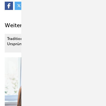
Weitere Inhalte
Traditionelle Chinesische Medizin (TCM):
Ursprünge und moderne
Interpretationen