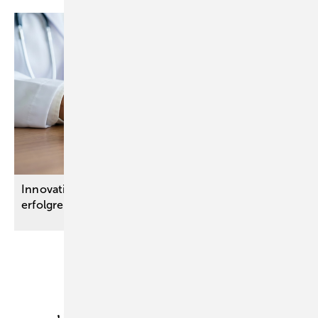
Innovationsausschuss: Drei Leitlinienprojekte
erfolgreich
abgeschlossen