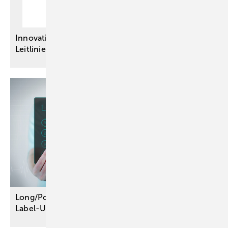
Innovationsausschuss-Projekte – Vier neue S3-
Leitlinien für eine bessere
Versorgung
Long/Post-COVID: Vier Wirkstoffe werden im Off-
Label-Use
verordnungsfähig