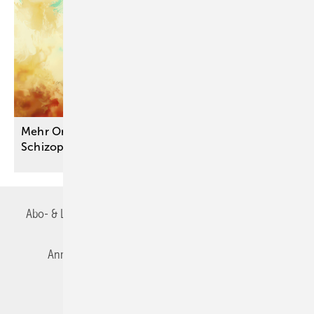
Mehr Orientierung für die Praxis: S3-Leitlinie
Schizophrenie
aktualisiert
Abo- & Leserservice
AGB
Alle Inhalte chronologisch
Anmelden
Autorenrichtlinien
Datenschutz
E-Paper
Impressum
Gentner Verlag