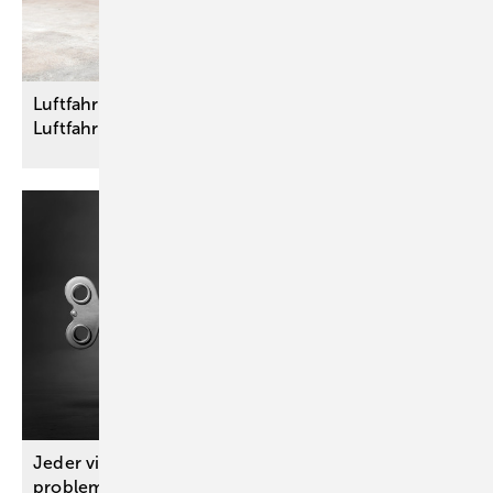
Luftfahrt: DGUV Regel zur Instandhaltung von
Luftfahrzeugen rundum
erneuert
Jeder vierte Beschäftigte kennt Fälle von
problematischem Suchtmittelkonsum am