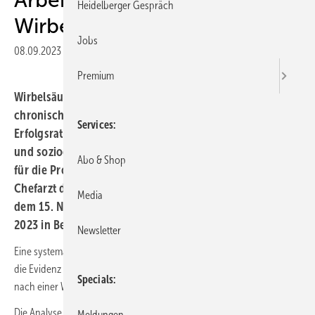
Heidelberger Gespräch
Wirbelsäulenoperation
Jobs
08.09.2023
|
Druckvorschau
Premium
Wirbelsäulenoperationen zur Behandlung von
chronischen Rückenschmerzen haben unterschiedliche
Services
Erfolgsraten, aber trotz der erheblichen persönlichen
und sozioökonomischen Auswirkungen fehlt ein Konsens
Abo & Shop
für die Prognose, berichtete Christian Maihöfner,
Chefarzt der Neurologische Klinik am Klinikum Fürth, auf
Media
dem 15. Neurologie-Update-Seminar am 24. und 25. März
2023 in Berlin.
Newsletter
Eine systematische Übersichtsarbeit und Metaanalyse bewertete nun
die Evidenz für präoperative Prädiktoren bzgl. der Rückkehr zur Arbeit
Specials
nach einer Wirbelsäulenoperation.
Die Analyse ergab folgende Ergebnisse:
Meldungen