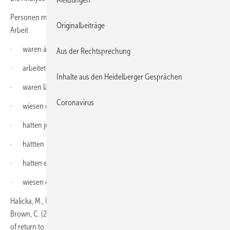
Personen mit geringerer Wahrscheinlichkeit für eine Rückkehr zur
Originalbeiträge
Arbeit
· waren älter
Aus der Rechtsprechung
· arbeiteten vor der Operation nicht
Inhalte aus den Heidelberger Gesprächen
· waren länger arbeitsunfähig geschrieben
Coronavirus
· wiesen eine höhere körperliche Arbeitsbelastung auf
· hatten juristische Probleme
· hattten psychiatrische Komorbiditäten / Depressionen
· hatten eine längere Schmerzdauer
· wiesen einen Opioid-Konsum auf
Halicka, M., Duarte, R., Catherall, S., Maden, M., Coetsee, M., Wilby, M.,
Brown, C. (2022). Systematic review and meta-analysis of predictors
of return to work after spinal surgery for chronic low back and leg