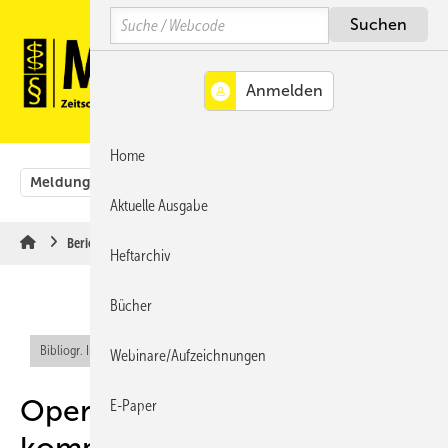
Springe
Springe
Springe
Search
auf
auf
auf
Hauptinhalt
Hauptmenü
SiteSearch
MENÜ
Home
Meldungen
Originalbeiträge
Aus der Rechtsprechung
Aktuelle Ausgabe
Berichte & Informationen
Heftarchiv
Bücher
Bibliogr. Info (RIS)
Webinare/Aufzeichnungen
Operative Versorgung
E-Paper
komplexer