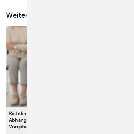
Weitere Inhalte
Richtlinien-Psychotherapie bei
Abhängigkeitserkrankungen: G-BA lockert
Vorgaben