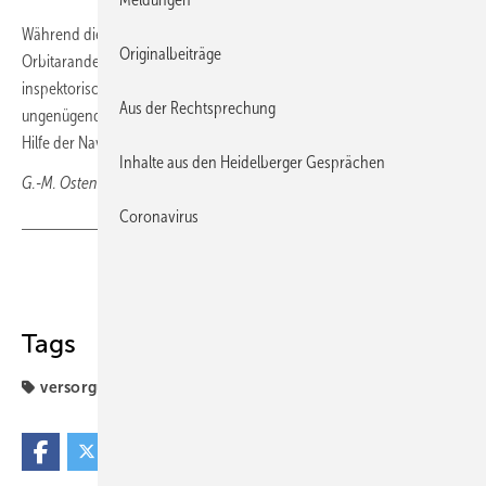
Während die anatomisch korrekte Reposition im Bereich des
Originalbeiträge
Orbitarandes und des Jochbogens in der Regel palpatorisch und
inspektorisch problemlos ist, kann das Risiko einer klinisch relevanten
Aus der Rechtsprechung
ungenügenden Reposition bzw. Rekonstruktion der Orbitawand mit
Hilfe der Navigation deutlich reduziert werden.
Inhalte aus den Heidelberger Gesprächen
G.-M. Ostendorf, Wiesbaden
Coronavirus
Teilen
Link kopieren
Tags
versorgung