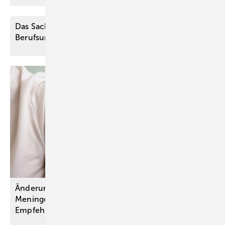
Das Sachverständigengutachten in der
­Berufsunfähigkeitsversicherung
Änderungen bei Schutzimpfungen gegen
Meningokokken und Gürtelrose: STIKO-
Empfehlungen
umgesetzt