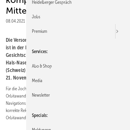
Heidelberger Gespräch
Mittelgesichtsfrakturen
Jobs
08.04.2021
|
Druckvorschau
Premium
Die Versorgung von komplexen Mittelgesichtsfrakturen
ist in der Regel eine Domäne der Mund-, Kiefer- und
Services
Gesichtschirurgie, erklärte Abel-Jan Tasman von der
Hals-Nasen-Ohrenklinik am Kantonsspital St. Gallen
Abo & Shop
(Schweiz) auf dem 14. HNO-Update-Seminar am 20. und
21. November 2020 (Livestream-Veranstaltung).
Media
Für die Jochbeinreposition und die Versorgung von
Newsletter
Orbitawandfrakturen kann der Einsatz eines intraoperativen
Navigationssystems die Operationszeit verkürzen und die anatomisch
korrekte Rekonstruktion des Orbitabodens und der medialen
Specials
Orbitawand erheblich vereinfachen.
Meldungen