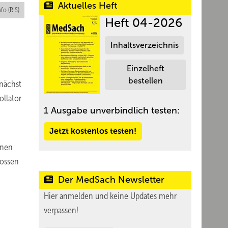
Aktuelles Heft
nfo (RIS)
Heft 04-2026
Inhaltsverzeichnis
Einzelheft
bestellen
unächst
ollator
1 Ausgabe unverbindlich testen:
Jetzt kostenlos testen!
inen
lossen
Der MedSach Newsletter
Hier anmelden und keine Updates mehr
verpassen!