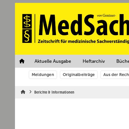
Springe
Springe
Springe
auf
auf
auf
Hauptinhalt
Hauptmenü
SiteSearch
Aktuelle Ausgabe
Heftarchiv
Büch
Meldungen
Originalbeiträge
Aus der Rec
Berichte & Informationen