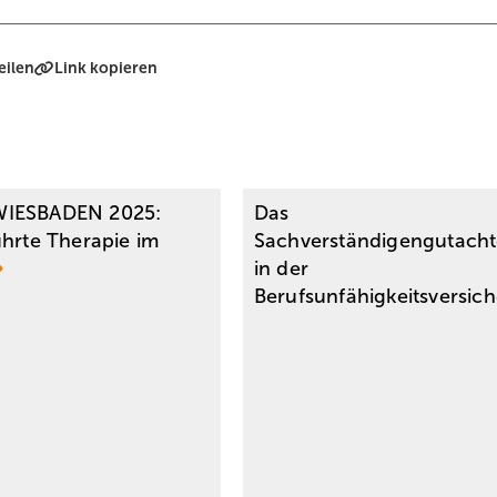
eilen
Link kopieren
IESBADEN 2025:
Das
ührte Therapie im
Sachverständigengutach
in der
­Berufsunfähigkeitsversi