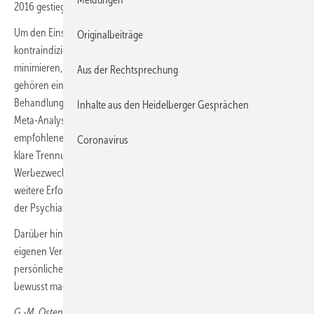
2016 gestiegen!
Um den Einsatz nicht empfohlener und manchmal sogar
Originalbeiträge
kontraindizierter Medikamente bei bipolarer Erkrankung zu
minimieren, bieten sich verschiedene Mittel an, so Bauer. Dazu
Aus der Rechtsprechung
gehören eine ausgewogene Diskussion der nicht indizierten
Behandlungen in der Literatur und in systematischen Reviews und
Inhalte aus den Heidelberger Gesprächen
Meta-Analysen, die Aufnahme von eindeutigen Aussagen zu nicht
empfohlenen Medikamenten in die medizinischen Leitlinien, eine
Coronavirus
klare Trennung zwischen wissenschaftlichen und kommerziellen bzw.
Werbezwecken dienenden Maßnahmen in der Behandlung und eine
weitere Erforschung der Faktoren, die das Verschreibungsverhalten
der Psychiater beeinflussen.
Darüber hinaus bestehe die Notwendigkeit, dass Psychiater sich die
eigenen Verschreibungsgewohnheiten, auch unter dem Aspekt der
persönlichen und finanziellen Kosten von unnötigen Behandlungen,
bewusst machen, forderte Bauer.
G.-M. Ostendorf, Wiesbaden