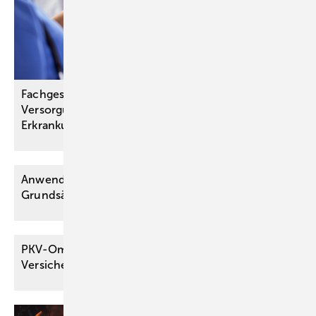
Fachgesellschaften schaffen Grundlage für bessere
Versorgung bei chronisch-entzündlichen
Erkrankungen
Anwendung der Versorgungsmedizinischen
Grundsätze auf das
Post-COVID-Syndrom
PKV-Ombudsmann zur Leistungspflicht des
Versicherers