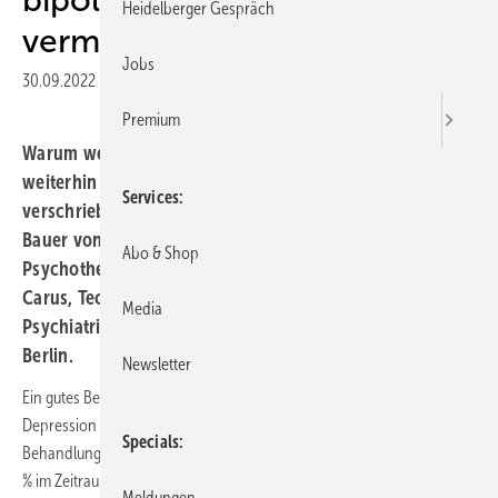
Heidelberger Gespräch
vermeiden
Jobs
30.09.2022
|
Druckvorschau
Premium
Warum werden in der Behandlung bipolarer Patienten
weiterhin Medikamente mit geringer Wirksamkeit
Services
verschrieben? Diese unbequeme Frage stellte Michael
Bauer von der Klinik und Poliklinik für Psychiatrie und
Abo & Shop
Psychotherapie am Universitätsklinikum Carl Gustav
Carus, Technische Universität Dresden, auf dem 12.
Media
Psychiatrie-Update-Seminar am 29. und 30. April 2022 in
Berlin.
Newsletter
Ein gutes Beispiel sei die nicht indizierte Behandlung der bipolaren
Depression mit einer Antidepressiva-Monotherapie. Diese
Specials
Behandlung sei nicht nur problematisch, ihr Anteil sei sogar von 17,9
% im Zeitraum von 1997 bis 2000 auf 40,9 % im Zeitraum von 2013 bis
Meldungen