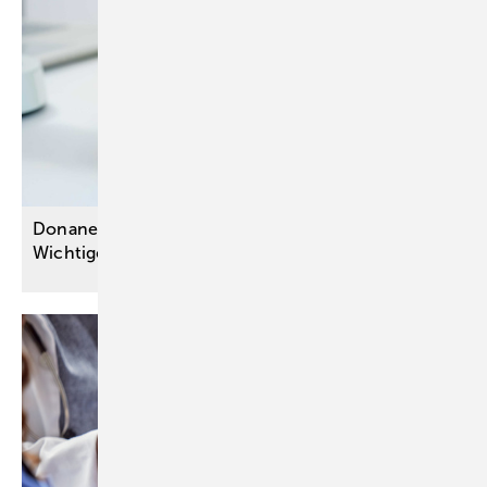
Donanemab bei früher Alzheimer-Krankheit:
Wichtige Fragen bleiben
offen