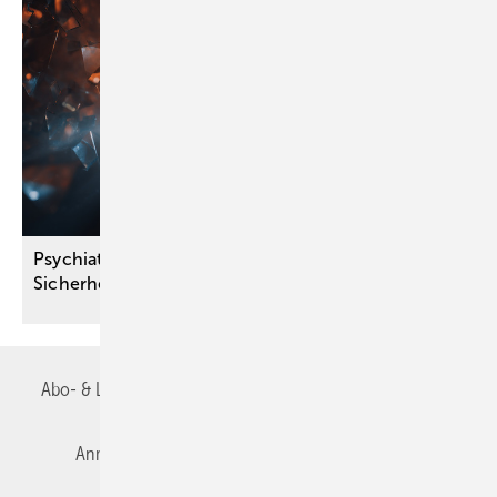
Psychiater warnen: Gesetzesentwurf kann die
Sicherheit der Bevölkerung
beeinträchtigen
Abo- & Leserservice
AGB
Alle Inhalte chronologisch
Anmelden
Autorenrichtlinien
Datenschutz