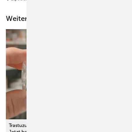
Weitere Inhalte
Trastuzumab deruxtecan bei Magenkarzinom:
Jetzt beträchtlicher
Zusatznutzen