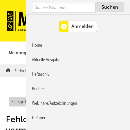
Springe
Springe
Springe
Search
auf
auf
auf
Hauptinhalt
Hauptmenü
SiteSearch
MENÜ
Home
Meldungen
Originalbeiträge
Aus der Rechtsprechung
Aktuelle Ausgabe
Berichte & Informationen
Heftarchiv
Bücher
Bibliogr. Info (RIS)
Webinare/Aufzeichnungen
Fehldiagnose „Lipödem“
E-Paper
vermeiden