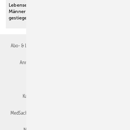
Lebenserwartung bei Geburt für Frauen und
Männer im Jahr 2025 auf neue Höchstwerte
gestiegen
Abo- & Leserservice
AGB
Alle Inhalte chronologisch
Anmelden
Autorenrichtlinien
Datenschutz
E-Paper
Impressum
Gentner Verlag
Karriere bei Gentner
Team
Mediaservice
MedSach abonnieren
Mitgliedschaften und Engagement
Newsletter
Privacy Manager
Redaktion