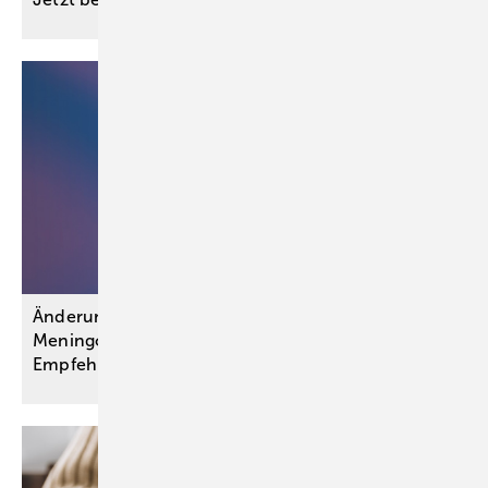
Änderungen bei Schutzimpfungen gegen
Meningokokken und Gürtelrose: STIKO-
Empfehlungen
umgesetzt