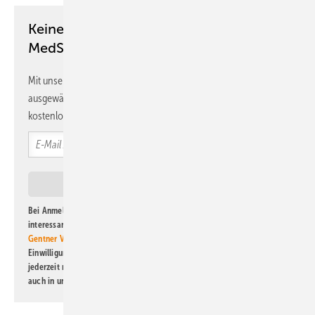
Keine Zeit? Kein Problem mit dem
MedSach Newsletter!
Mit unserem Newsletter erhalten Sie regelmäßig von uns
ausgewählte Informationen und Neuigkeiten, gebündelt und
kostenlos direkt ins Postfach.
Bei Anmeldung zu diesem Newsletter bin ich damit einverstanden, über
interessante Verlags- und Online-Angebote
der Marken der Alfons W.
Gentner Verlag GmbH & Co. KG
informiert zu werden. Diese
Einwilligung kann ich jederzeit widerrufen und eine Abmeldung ist
jederzeit möglich. Informationen zum Umgang mit Daten finden Sie
auch in unserer
Datenschutzerklärung
.