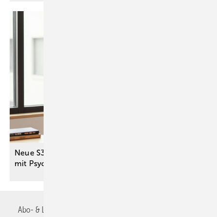
Neue S3-Leitlinie stärkt Versorgung von Menschen
mit Psychose und
Sucht
Abo- & Leserservice
AGB
Alle Inhalte chronologisch