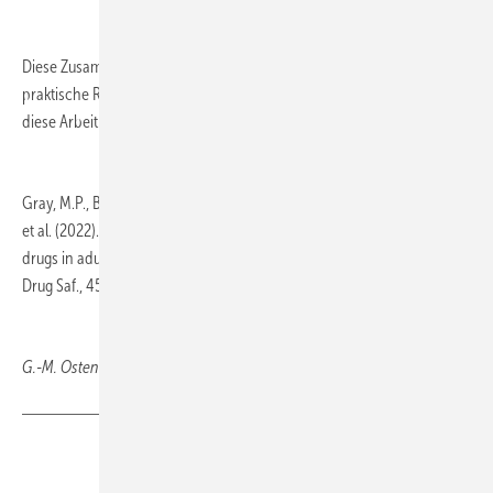
Diese Zusammenstellung bietet keinen „Goldstandard“, aber eine
praktische Referenz für den klinischen Alltag, kommentierte Enghard
diese Arbeit.
Gray, M.P., Barreto, E.F., Schreier, D.J., Kellum, J.A., Suh, K., Kashani, K.B.
et al. (2022). Consensus obtained for the nephrotoxic potential of 167
drugs in adult critically Ill patients using a modified Delphi method.
Drug Saf., 45, 389–398
G.-M. Ostendorf, Wiesbaden
Teilen
Link kopieren