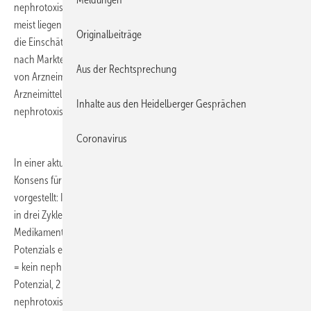
nephrotoxischen Potenzials von Medikamenten ist jedoch schwierig;
meist liegen nur begrenzte Daten aus kontrollierten Studien vor und
Originalbeiträge
die Einschätzung der Nephrotoxizität ist von der Pharmakovigilanz
nach Markteinführung abhängig. Einige Studien verwenden Listen
Aus der Rechtsprechung
von Arzneimitteln mit einer Länge von 10 bis 100 nephrotoxischen
Arzneimitteln und die Klassifikation erfolgt zumeist binär in
Inhalte aus den Heidelberger Gesprächen
nephrotoxisch oder nicht-nephrotoxisch.
Coronavirus
In einer aktuellen Arbeit von Gray et al. wurde nun ein Experten-
Konsens für das nephrotoxische Potenzial von 167 Medikamenten
vorgestellt: Insgesamt 24 Kliniker haben sich mit der Delphi-Methode
in drei Zyklen über eine Liste von intensivmedizinisch relevanten
Medikamenten abgestimmt. Die Abschätzung des nephrotoxischen
Potenzials erfolgte dabei nicht binär, sondern anhand eines Scores: 0
= kein nephrotoxisches Potenzial, 1 = mögliches nephrotoxisches
Potenzial, 2 = wahrscheinliches nephrotoxisches Potenzial, 3 = sicher
nephrotoxisches Potenzial.