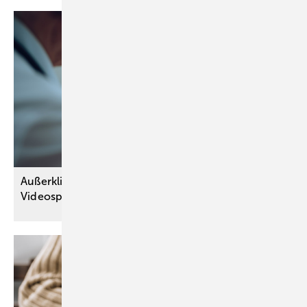
Außerklinische Intensivpflege kann künftig per
Videosprechstunde verordnet
werden