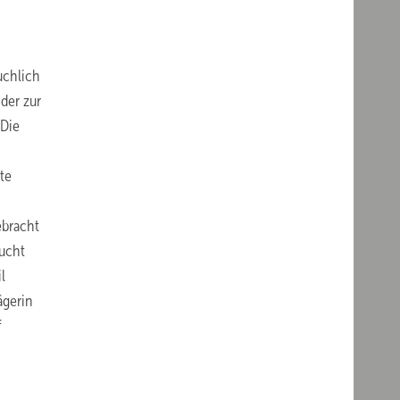
uchlich
der zur
 Die
te
ebracht
sucht
l
ägerin
f