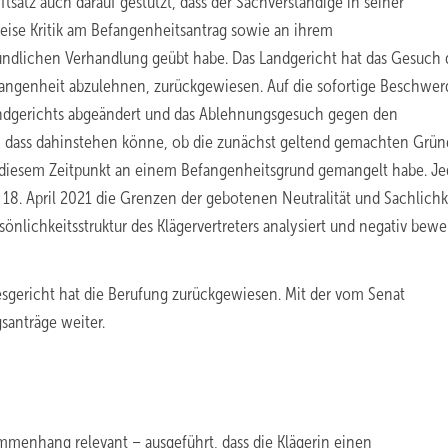
satz auch darauf gestützt, dass der Sachverständige in seiner
ise Kritik am Befangenheitsantrag sowie an ihrem
ndlichen Verhandlung geübt habe. Das Landgericht hat das Gesuch 
angenheit abzulehnen, zurückgewiesen. Auf die sofortige Beschwer
Landgerichts abgeändert und das Ablehnungsgesuch gegen den
rt, dass dahinstehen könne, ob die zunächst geltend gemachten Grü
zu diesem Zeitpunkt an einem Befangenheitsgrund gemangelt habe. J
18. April 2021 die Grenzen der gebotenen Neutralität und Sachlichk
önlichkeitsstruktur des Klägervertreters analysiert und negativ bewe
esgericht hat die Berufung zurückgewiesen. Mit der vom Senat
santräge weiter.
mmenhang relevant – ausgeführt, dass die Klägerin einen