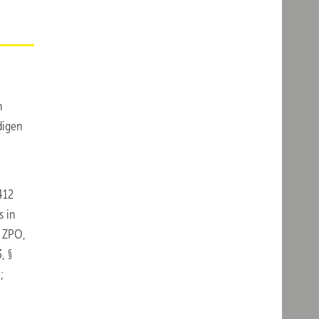
n
digen
412
s in
, ZPO,
3, §
;