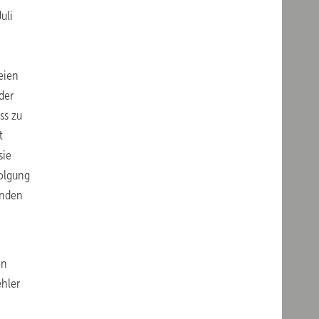
uli
eien
der
ss zu
t
sie
folgung
enden
en
ehler