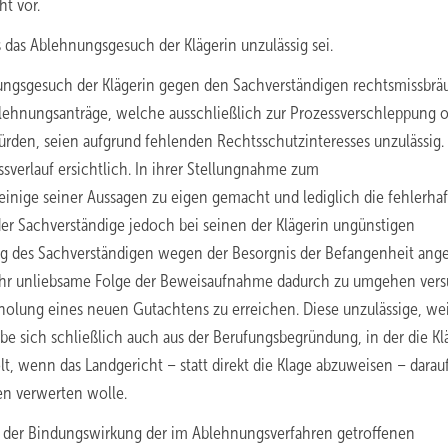
t vor.
 das Ablehnungsgesuch der Klägerin unzulässig sei.
hnungsgesuch der Klägerin gegen den Sachverständigen rechtsmissbrä
blehnungsanträge, welche ausschließlich zur Prozessverschleppung o
rden, seien aufgrund fehlenden Rechtsschutzinteresses unzulässig.
verlauf ersichtlich. In ihrer Stellungnahme zum
inige seiner Aussagen zu eigen gemacht und lediglich die fehlerhaf
der Sachverständige jedoch bei seinen der Klägerin ungünstigen
ung des Sachverständigen wegen der Besorgnis der Befangenheit ang
ie ihr unliebsame Folge der Beweisaufnahme dadurch zu umgehen ver
holung eines neuen Gutachtens zu erreichen. Diese unzulässige, wei
ebe sich schließlich auch aus der Berufungsbegründung, in der die Kl
lt, wenn das Landgericht – statt direkt die Klage abzuweisen – darau
en verwerten wolle.
ht der Bindungswirkung der im Ablehnungsverfahren getroffenen