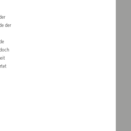
der
de der
nde
edoch
eit
rtet