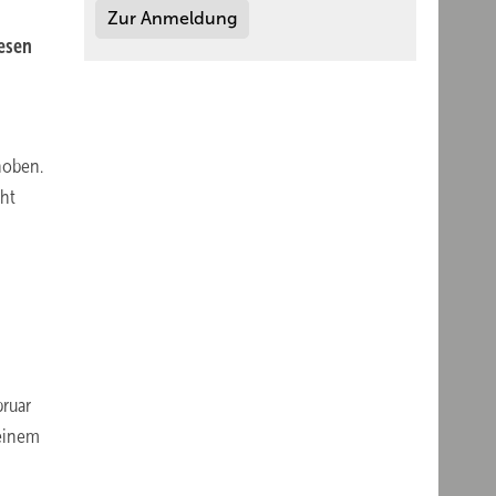
Zur Anmeldung
esen
hoben.
cht
bruar
 einem