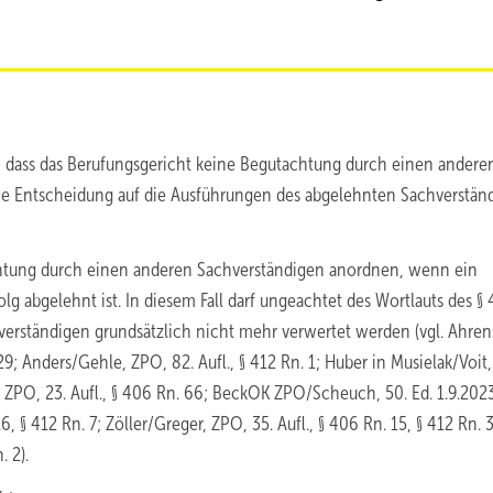
ht, dass das Berufungsgericht keine Begutachtung durch einen andere
ne Entscheidung auf die Ausführungen des abgelehnten Sachverstän
chtung durch einen anderen Sachverständigen anordnen, wenn ein
g abgelehnt ist. In diesem Fall darf ungeachtet des Wortlauts des § 
erständigen grundsätzlich nicht mehr verwertet werden (vgl. Ahren
29; Anders/Gehle, ZPO, 82. Aufl., § 412 Rn. 1; Huber in Musielak/Voit
as, ZPO, 23. Aufl., § 406 Rn. 66; BeckOK ZPO/Scheuch, 50. Ed. 1.9.202
6, § 412 Rn. 7; Zöller/Greger, ZPO, 35. Aufl., § 406 Rn. 15, § 412 Rn. 3
. 2).