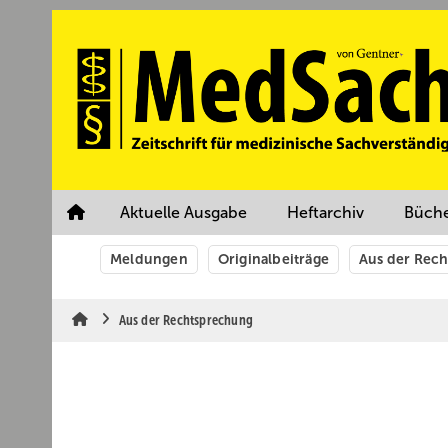
Springe
Springe
Springe
auf
auf
auf
Hauptinhalt
Hauptmenü
SiteSearch
Aktuelle Ausgabe
Heftarchiv
Büch
Meldungen
Originalbeiträge
Aus der Rec
Aus der Rechtsprechung