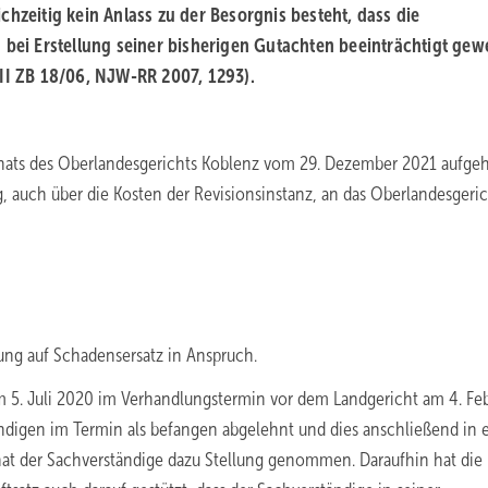
chzeitig kein Anlass zu der Besorgnis besteht, dass die
ei Erstellung seiner bisherigen Gutachten beeinträchtigt gew
VII ZB 18/06, NJW-RR 2007, 1293).
ilsenats des Oberlandesgerichts Koblenz vom 29. Dezember 2021 aufge
 auch über die Kosten der Revisionsinstanz, an das Oberlandesgeri
ung auf Schadensersatz in Anspruch.
m 5. Juli 2020 im Verhandlungstermin vor dem Landgericht am 4. Fe
ändigen im Termin als befangen abgelehnt und dies anschließend in
 hat der Sachverständige dazu Stellung genommen. Daraufhin hat die