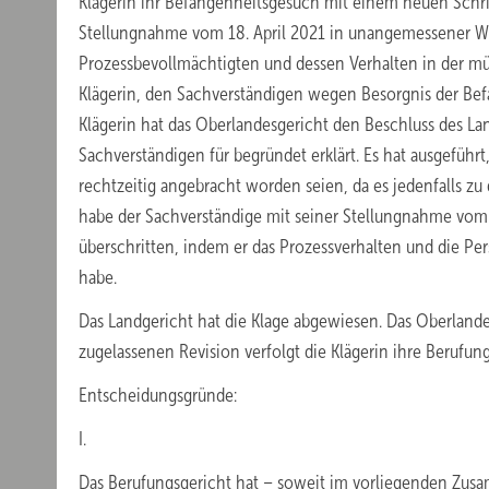
Klägerin ihr Befangenheitsgesuch mit einem neuen Schrift
Stellungnahme vom 18. April 2021 in unangemessener We
Prozessbevollmächtigten und dessen Verhalten in der mü
Klägerin, den Sachverständigen wegen Besorgnis der Bef
Klägerin hat das Oberlandesgericht den Beschluss des 
Sachverständigen für begründet erklärt. Es hat ausgefüh
rechtzeitig angebracht worden seien, da es jedenfalls 
habe der Sachverständige mit seiner Stellungnahme vom 
überschritten, indem er das Prozessverhalten und die Pers
habe.
Das Landgericht hat die Klage abgewiesen. Das Oberland
zugelassenen Revision verfolgt die Klägerin ihre Berufung
Entscheidungsgründe:
I.
Das Berufungsgericht hat – soweit im vorliegenden Zusa