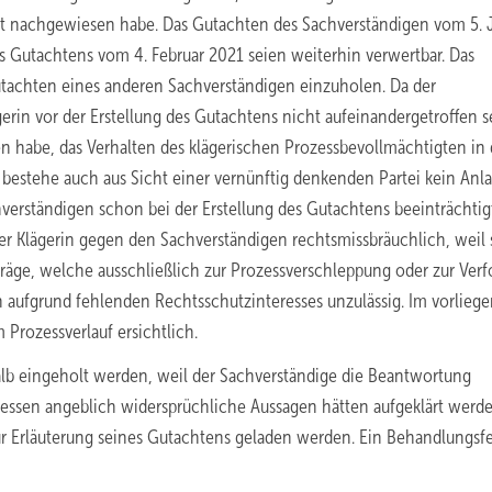
ht nachgewiesen habe. Das Gutachten des Sachverständigen vom 5. J
s Gutachtens vom 4. Februar 2021 seien weiterhin verwertbar. Das
Gutachten eines anderen Sachverständigen einzuholen. Da der
erin vor der Erstellung des Gutachtens nicht aufeinandergetroffen s
n habe, das Verhalten des klägerischen Prozessbevollmächtigten in 
bestehe auch aus Sicht einer vernünftig denkenden Partei kein Anla
erständigen schon bei der Erstellung des Gutachtens beeinträchtig
r Klägerin gegen den Sachverständigen rechtsmissbräuchlich, weil 
äge, welche ausschließlich zur Prozessverschleppung oder zur Ver
n aufgrund fehlenden Rechtsschutzinteresses unzulässig. Im vorlieg
 Prozessverlauf ersichtlich.
lb eingeholt werden, weil der Sachverständige die Beantwortung
essen angeblich widersprüchliche Aussagen hätten aufgeklärt werd
r Erläuterung seines Gutachtens geladen werden. Ein Behandlungsf