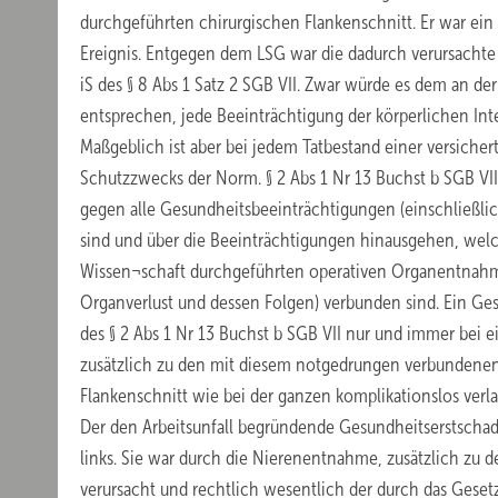
durchgeführten chirurgischen Flankenschnitt. Er war ein 
Ereignis. Entgegen dem LSG war die dadurch verursachte
iS des § 8 Abs 1 Satz 2 SGB VII. Zwar würde es dem an de
entsprechen, jede Beeinträchtigung der körperlichen Int
Maßgeblich ist aber bei jedem Tatbestand einer versicher
Schutzzwecks der Norm. § 2 Abs 1 Nr 13 Buchst b SGB VII 
gegen alle Gesundheitsbeeinträchtigungen (einschließlic
sind und über die Beeinträchtigungen hinausgehen, wel
Wissen¬schaft durchgeführten operativen Organentnahm
Organverlust und dessen Folgen) verbunden sind. Ein Ges
des § 2 Abs 1 Nr 13 Buchst b SGB VII nur und immer bei
zusätzlich zu den mit diesem notgedrungen verbundenen
Flankenschnitt wie bei der ganzen komplikationslos verl
Der den Arbeitsunfall begründende Gesundheitserstschad
links. Sie war durch die Nierenentnahme, zusätzlich zu
verursacht und rechtlich wesentlich der durch das Gese