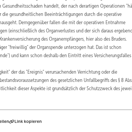
n Gesundheitsschaden handelt, der nach derartigen Operationen "hä
er die gesundheitlichen Beeinträchtigungen durch die operative
nausgeht. Demgegenüber fallen die mit der operativen Entnahme
n (einschließlich des Organverlustes und der sich daraus ergeben
 Krankenversicherung des Organempfängers, hier also des Bruders.
ger "freiwillig" der Organspende unterzogen hat. Das ist schon
ende") und kann schon deshalb den Eintritt eines Versicherungsfalles
gkeit" der das "Ereignis" verursachenden Verrichtung oder die
estandsvoraussetzungen des gesetzlichen Unfallbegriffs des § 8 Abs
tlichkeit dieser Aspekte ist grundsätzlich der Schutzzweck des jewei
eilen
Link kopieren