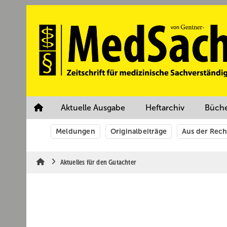
Springe
Springe
Springe
auf
auf
auf
Hauptinhalt
Hauptmenü
SiteSearch
Aktuelle Ausgabe
Heftarchiv
Büch
Meldungen
Originalbeiträge
Aus der Rec
Aktuelles für den Gutachter