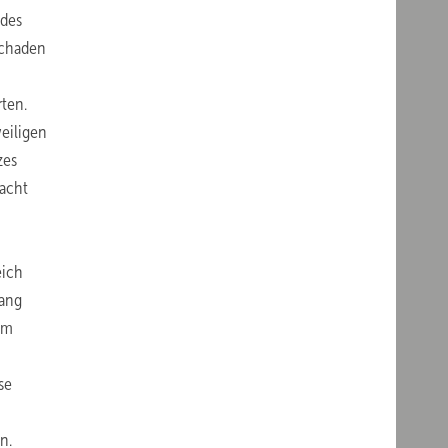
ndes
schaden
ten.
weiligen
zes
sacht
eich
gang
em
se
n.