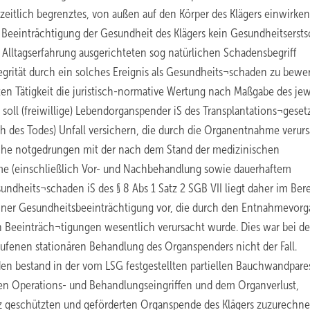
zeitlich begrenztes, von außen auf den Körper des Klägers einwirke
 Beeinträchtigung der Gesundheit des Klägers kein Gesundheitserst
r Alltagserfahrung ausgerichteten sog natürlichen Schadensbegriff
egrität durch ein solches Ereignis als Gesundheits¬schaden zu bewer
ten Tätigkeit die juristisch-normative Wertung nach Maßgabe des je
soll (freiwillige) Lebendorganspender iS des Transplantations¬geset
h des Todes) Unfall versichern, die durch die Organentnahme verur
che notgedrungen mit der nach dem Stand der medizinischen
e (einschließlich Vor- und Nachbehandlung sowie dauerhaftem
undheits¬schaden iS des § 8 Abs 1 Satz 2 SGB VII liegt daher im Ber
 einer Gesundheitsbeeinträchtigung vor, die durch den Entnahmevor
 Beeinträch¬tigungen wesentlich verursacht wurde. Dies war bei d
aufenen stationären Behandlung des Organspenders nicht der Fall.
en bestand in der vom LSG festgestellten partiellen Bauchwandpare
 den Operations- und Behandlungseingriffen und dem Organverlust,
tz geschützten und geförderten Organspende des Klägers zuzurechne