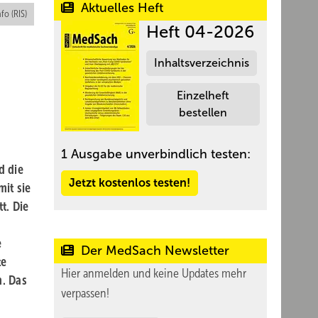
Aktuelles Heft
nfo (RIS)
Heft 04-2026
Inhaltsverzeichnis
Einzelheft
bestellen
1 Ausgabe unverbindlich testen:
d die
Jetzt kostenlos testen!
mit sie
t. Die
e
Der MedSach Newsletter
te
Hier anmelden und keine Updates mehr
n. Das
verpassen!