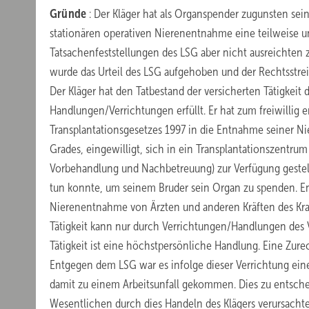
Gründe
: Der Kläger hat als Organspender zugunsten seine
stationären operativen Nierenentnahme eine teilweise u
Tatsachenfeststellungen des LSG aber nicht ausreichten
wurde das Urteil des LSG aufgehoben und der Rechtsstrei
Der Kläger hat den Tatbestand der versicherten Tätigkeit
Handlungen/Verrichtungen erfüllt. Er hat zum freiwillig e
Transplantationsgesetzes 1997 in die Entnahme seiner N
Grades, eingewilligt, sich in ein Transplantationszentru
Vorbehandlung und Nachbetreuung) zur Verfügung gestellt.
tun konnte, um seinem Bruder sein Organ zu spenden. En
Nierenentnahme von Ärzten und anderen Kräften des Kra
Tätigkeit kann nur durch Verrichtungen/Handlungen des Ve
Tätigkeit ist eine höchstpersönliche Handlung. Eine Zur
Entgegen dem LSG war es infolge dieser Verrichtung einer
damit zu einem Arbeitsunfall gekommen. Dies zu entschei
Wesentlichen durch dies Handeln des Klägers verursachte