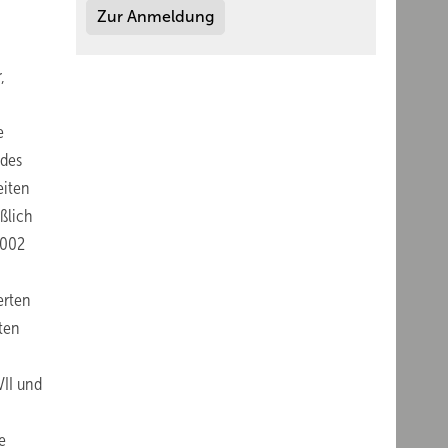
Zur Anmeldung
,
e
 des
eiten
ßlich
2002
erten
rten
VII und
e