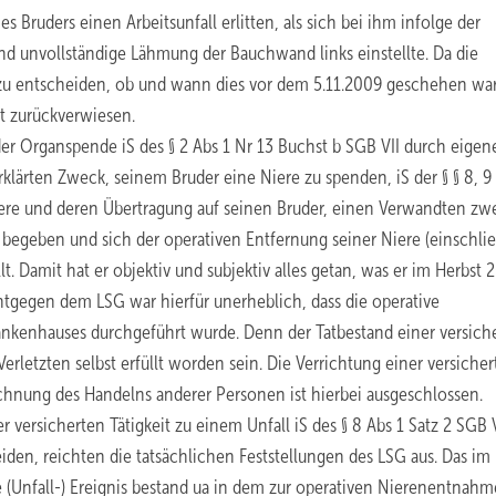
s Bruders einen Arbeitsunfall erlitten, als sich bei ihm infolge der
nd unvollständige Lähmung der Bauchwand links einstellte. Da die
 zu entscheiden, ob und wann dies vor dem 5.11.2009 geschehen war
t zurückverwiesen.
 der Organspende iS des § 2 Abs 1 Nr 13 Buchst b SGB VII durch eigen
rklärten Zweck, seinem Bruder eine Niere zu spenden, iS der § § 8, 9
iere und deren Übertragung auf seinen Bruder, einen Verwandten zw
m begeben und sich der operativen Entfernung seiner Niere (einschlie
 Damit hat er objektiv und subjektiv alles getan, was er im Herbst 
tgegen dem LSG war hierfür unerheblich, dass die operative
nkenhauses durchgeführt wurde. Denn der Tatbestand einer versich
rletzten selbst erfüllt worden sein. Die Verrichtung einer versiche
echnung des Handelns anderer Personen ist hierbei ausgeschlossen.
 versicherten Tätigkeit zu einem Unfall iS des § 8 Abs 1 Satz 2 SGB 
den, reichten die tatsächlichen Feststellungen des LSG aus. Das im
 (Unfall-) Ereignis bestand ua in dem zur operativen Nierenentnahm