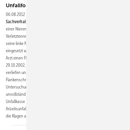
Unfallfolgen bei Nierenspende als
Arbeitsunfall
06.08.2012
-
BSG, Urteil vom 15.05.2012 - B 2 U 16/11 R -
Sachverhalt
: Der Kläger begehrt die Feststellung, er habe infolge
einer Nierenspende einen Arbeitsunfall erlitten, und die Zahlung einer
Verletztenrente. Er ließ sich als Organspender am 17.10.2002 operativ
seine linke Niere entfernen, damit sie seinem kranken Bruder
eingesetzt würde. Zwecks Nierenentfernung setzte der operierende
Arzt einen Flankenschnitt. Die stationäre Behandlung vom 16. bis zum
29.10.2002, die primäre Wundheilung und die weitere Genesung
verliefen unauffällig. Jedoch entwickelte sich infolge des
Flankenschnitts eine (in zuerst in einem ärztlichen Bericht über eine
Untersuchung am 27.5.2004 beschriebene) teilweise und
unvollständige Lähmung der Bauchwand links. Die beklagte
Unfallkasse lehnte es ab, "das Ereignis vom 17.10.2002" als
Arbeitsunfall anzuerkennen und Leistungen zu erbringen. Das SG hat
die Klagen abgewiesen, das LSG hat die Berufung
zurückgewiesen.