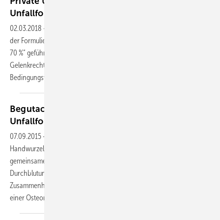
Private Unfallversicherung: Die Bemessung von
Unfallfolgen im Bereich der
Schulter
02.03.2018
-
Die Straffung der AUB 61 durch die AUB 88 hat u.a. zu
der Formulierung „Funktionsunfähigkeit eines Arms im Schultergelenk
70 %“ geführt (AUB 88 ff.). Dies war ursächlich für die sog.
Gelenkrechtsprechung des BGH, der unter Berücksichtigung dieses
Bedingungswerks allein für die Versteifung
des...
Begutachtung der Skaphoidpseudarthrose —
Unfallfolge oder
BK?
07.09.2015
-
Die Osteonekrose und auch die Pseudarthrose an den
Handwurzelknochen, Skaphoid und Lunatum erscheinen in einem
gemeinsamen Algorithmus. Frakturen und damit verbundene
Durchblutungsstörungen stehen in einem unmittelbaren
Zusammenhang mit der Frakturheilung, aber auch der Ausbildung
einer
Osteonekrose...