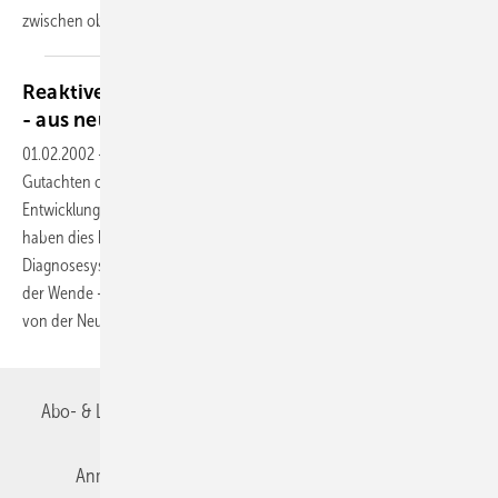
zwischen objektiven
und...
Reaktive psychische Störungen als Unfallfolge
- aus neurologisch-psychiatrischer
Sicht
01.02.2002
-
Reaktive psychische Störungen nach Unfällen werden in
Gutachten oft sehr unterschiedlich beurteilt. Verschiedene
Entwicklungen
haben dies beeinflusst, so der Wechsel psychiatrischer
Diagnosesysteme und der Wandel wissenschaftlicher Konzepte. Mit
der Wende -weg
von der Neurose, hin zum Trauma-
haben...
Abo- & Leserservice
AGB
Alle Inhalte chronologisch
Anmelden
Autorenrichtlinien
Datenschutz