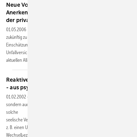
Neue Vorgaben des Bundesgerichtshofs zur
Anerkennung psychoreaktiver Unfallfolgen in
der privaten
Unfallversicherung
01.05.2006
-
Drei aktuelle Urteile des Bundesgerichtshofs könnten
zukünftig zu einer wesentlichen Veränderung der gutachterlichen
Einschätzung psychoreaktiver Unfallfolgen in der privaten
Unfallversicherung führen. Zwar sind solche Unfallfolgen in den
aktuellen Allgemeinen Unfallversicherungsbedingungen
vom...
Reaktive psychische Störungen als Unfallfolge
- aus psychologischer
Sicht
01.02.2002
-
Menschen können durch Unfälle nicht nur körperlich,
sondern auch seelisch verletzt werden. Das Psychotrauma ist eine
solche
seelische Verletzung, ausgelöst durch ein traumatisierendes Ereignis -
z. B. einen Unfall - die nur aus einem Verständnis der
Wechselbeziehung