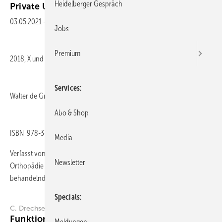
Heidelberger Gespräch
Private
Unfallversicherung
03.05.2021
-
André Naumann, Volker Dittrich
Jobs
Premium
2018, X und 207 Seiten, Hardcover
Services
Walter de Gruyter Verlag, Berlin/Boston, 79,95 Euro
Abo & Shop
ISBN 978-3-11-037690-6
Media
Verfasst von einem Rechtsanwalt und einem Facharzt für Chirurgie,
Newsletter
Orthopädie und Unfallmedizin soll dieser „Leitfaden für Ärzte“ den
behandelnden Ärzten, v.
a...
Specials
C. Drechsel-Schlund
Funktionsbeeinträchtigungen bei psychischen
Meldungen