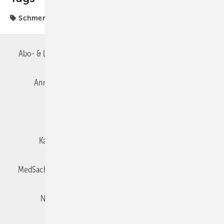
Schmerztherapie
Abo- & Leserservice
AGB
Alle Inhalte chronologisch
Anmelden
Autorenrichtlinien
Datenschutz
E-Paper
Impressum
Gentner Verlag
Karriere bei Gentner
Team
Mediaservice
MedSach abonnieren
Mitgliedschaften und Engagement
Newsletter
Privacy Manager
Redaktion