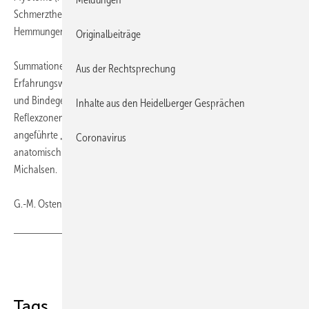
Schmerztherapie können hier über segmentale und spinale
Hemmungen effektiv nocizeptive Impulse reduziert werden.
Originalbeiträge
Summationen von anatomischen Zusammenhängen und
Aus der Rechtsprechung
Erfahrungswerten führten zur Beschreibung von Organ-Reflexzonen
und Bindegewebszonen (z. B. „Schröpfzonen“). Während diese
Inhalte aus den Heidelberger Gesprächen
Reflexzonen eine anatomische Grundlage haben, sind oftmals
angeführte „Fußreflexzonen“ und andere sog. „Mikrosysteme“ nicht
Coronavirus
anatomisch gesichert und somit keine „Reflexzonen“, betonte
Michalsen.
G.-M. Ostendorf, Wiesbaden
Teilen
Link kopieren
Tags