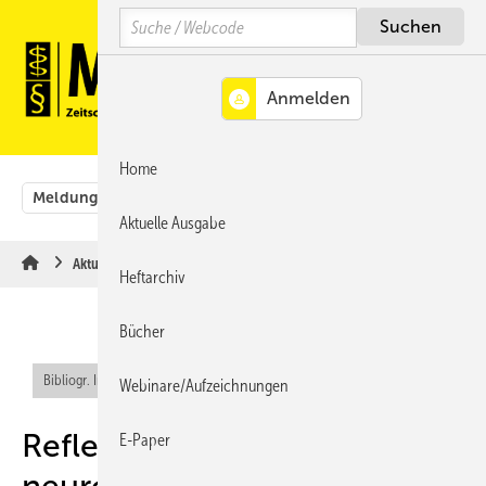
Springe
Springe
Springe
Search
auf
auf
auf
Hauptinhalt
Hauptmenü
SiteSearch
MENÜ
Home
Meldungen
Originalbeiträge
Aus der Rechtsprechung
Aktuelle Ausgabe
Aktuelle Meldungen
Heftarchiv
Bücher
Bibliogr. Info (RIS)
Webinare/Aufzeichnungen
Reflektorische und
E-Paper
neurobiologische