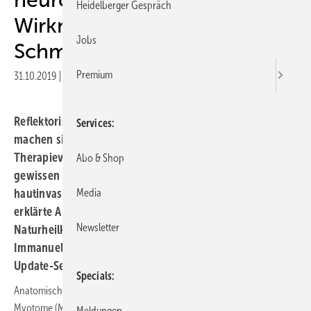
Heidelberger Gespräch
Wirkmechanismen in der
Jobs
Schmerztherapie
Premium
31.10.2019
|
Druckvorschau
Reflektorische und neurobiologische Wirkmechanismen
Services
machen sich vor allem alle manuellen
Therapieverfahren, Massage und Schröpfen, aber in
Abo & Shop
gewissen Anteilen auch Akupunktur und andere
Media
hautinvasive Verfahren wie Blutegeltherapie zu Nutze,
erklärte Andreas Michalsen von der Abteilung für
Newsletter
Naturheilkunde, Charité — Universitätsmedizin Berlin /
Immanuel Krankenhaus auf dem 13. Allgemeinmedizin-
Update-Seminar am 17. und 18. Mai 2019 in Wiesbaden.
Specials
Anatomische Grundlage sind die Dermatome (Head-Zonen),
Myotome (MacKenzie-Muskelzonen) und Sklerotome. Vor allem in der
Meldungen