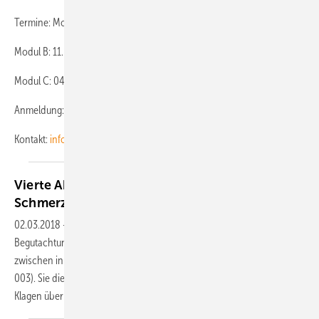
Termine: Modul A: 19. und 20. Juni 2020
Modul B: 11. und 12. September 2020
Modul C: 04. und 05. Dezember 2020
Anmeldung: www.igps-schmerz.de
Kontakt:
info@igps-schmerz.de
Vierte Aktualisierung der Leitlinie zur
Schmerzbegutachtung
02.03.2018
-
Die erstmals 2005 publizierte Leitlinie für die ärztliche
Begutachtung von Menschen mit chronischen Schmerzen liegt in-
zwischen in ihrer vierten Version vor (AWMF-Registernummer 094-
003). Sie dient der Qualitätssicherung bei Begutachtungen, wenn
Klagen über chronische Schmerzen als
Leitsymptom...