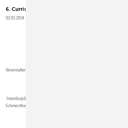
6. Curriculum Schmerzbegutachtung
2014
02.05.2014
-
Veranstalter:
Interdisziplinäre Gesellschaft für Psychosomatische
Schmerztherapie