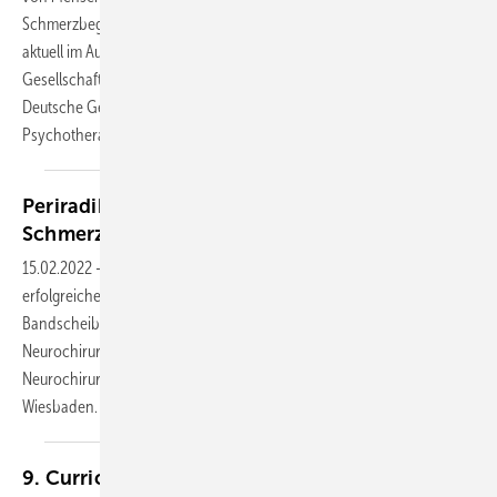
Schmerzbegutachtung“, AWMF-Registernummer 187-006) wurde ganz
aktuell im August 2023 vorgestellt. Federführend sind die Deutsche
Gesellschaft für Orthopädie und Unfallchirurgie (DGOU) sowie die
Deutsche Gesellschaft für Psychosomatische Medizin und Ärztliche
Psychotherapie
(DGPM).
Periradikuläre Therapie effektiv bei radikulären
Schmerzen
15.02.2022
-
Periradikuläre Therapien (PRTs) können sicherlich zur
erfolgreichen Behandlung der radikulären Schmerzen bei lumbalen
Bandscheibenvorfällen beitragen, erklärte Florian Ringel von der
Neurochirurgischen Universitätsklinik und Poliklinik Mainz auf dem 10.
Neurochirurgie-Update-Seminar am 10. und 11. Februar 2022 in
Wiesbaden.
9. Curriculum Schmerzbegutachtung
2021