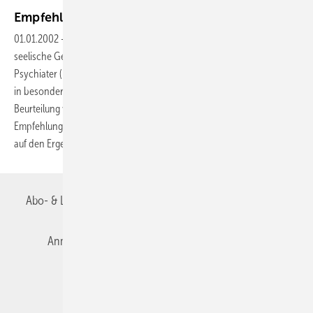
Empfehlungen zur
Schmerzbegutachtung
01.01.2002
-
Aufgrund ihrer sowohl das körperliche als auch das
seelische Gebiet umfassenden Ausbildung verfügen Neurologen und
Psychiater (Nervenärzte)
in besonderem Maße über das Rüstzeug für eine fachübergreifende
Beurteilung von Schmerzsyndromen. Die nachfolgenden
Empfehlungen basieren
auf den
Ergebnissen...
Abo- & Leserservice
AGB
Alle Inhalte chronologisch
Anmelden
Autorenrichtlinien
Datenschutz
E-Paper
Impressum
Gentner Verlag