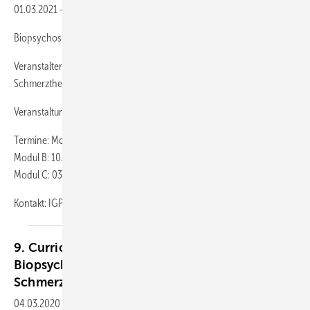
01.03.2021
-
Biopsychosoziale Begutachtung chronischer Schmerzen
Veranstalter: Interdisziplinäre Gesellschaft für Psychosomatische
Schmerztherapie
Veranstaltungsort: Gotha
Termine: Modul A: 11./12. Juni 2021,
Modul B: 10./11. September, 2021
Modul C: 03./04. Dezember 2021
Kontakt: IGPS Geschäftsstelle
Sascha...
9. Curriculum Schmerzbegutachtung 2020
Biopsychosoziale Begutachtung chronischer
Schmerzen
04.03.2020
-
Veranstaltungsort: Gotha