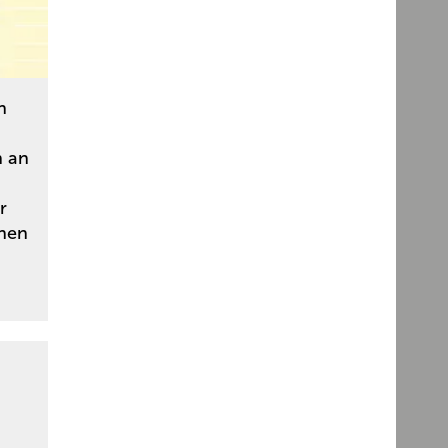
n
n an
r
chen