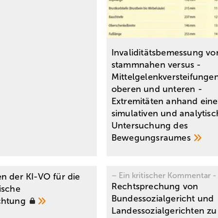
Invaliditätsbemessung vo
stammnahen versus ­
Mittelgelenkversteifunge
oberen und unteren ­
Extremitäten anhand eine
simulativen und analytis
Untersuchung des
Bewegungsraumes
– Ein kritischer Kommentar -
n der KI-VO für die
Rechtsprechung von
ische
Bundessozialgericht und
chtung
Landessozialgerichten zu