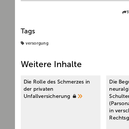
T
Tags
versorgung
Weitere Inhalte
Die Rolle des Schmerzes in
Die Beg
der privaten
neuralg
Unfallversicherung
Schulte
(Parson
in vers
­Rechts