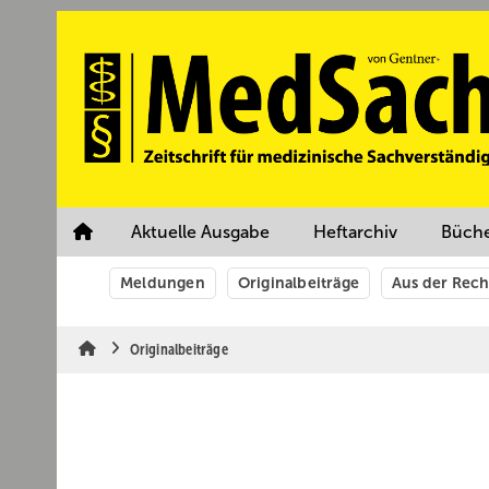
Springe
Springe
Springe
auf
auf
auf
Hauptinhalt
Hauptmenü
SiteSearch
Aktuelle Ausgabe
Heftarchiv
Büch
Meldungen
Originalbeiträge
Aus der Rec
Originalbeiträge