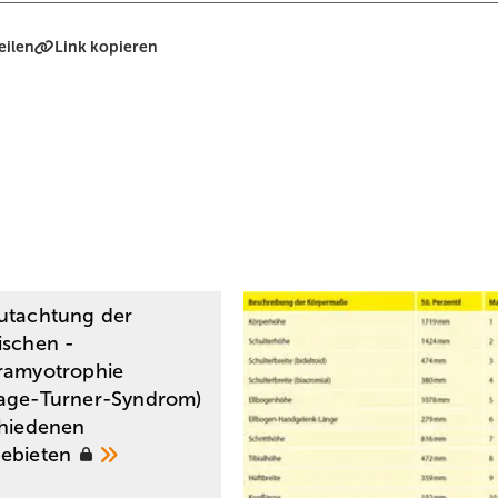
eilen
Link kopieren
utachtung der
ischen ­
ramyotrophie
age-Turner-Syndrom)
chiedenen
gebieten