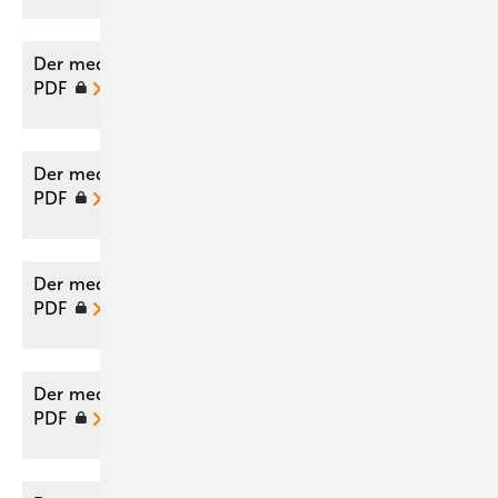
Der medizinische Sachverständige 02/2020 als
PDF
Der medizinische Sachverständige 05/2018 als
PDF
Der medizinische Sachverständige 05/2017 als
PDF
Der medizinische Sachverständige 06/2016 als
PDF