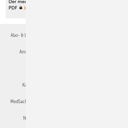
Der medizinische Sachverständige 03/2016 als
PDF
Abo- & Leserservice
AGB
Alle Inhalte chronologisch
Anmelden
Autorenrichtlinien
Datenschutz
E-Paper
Impressum
Gentner Verlag
Karriere bei Gentner
Team
Mediaservice
MedSach abonnieren
Mitgliedschaften und Engagement
Newsletter
Privacy Manager
Redaktion