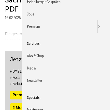
Heidelberger Gespräch
PDF
Jobs
16.02.2026
|
Veröffentlicht in
Ausgabe 03-2019
Premium
Die gesamten Inhalte dieser Ausgabe finden Sie im
folgenden PDF:
Services
Abo & Shop
Jetzt weiterlesen und profitieren.
Media
+ DMS E-Paper-Ausgabe – 6 Ausgaben im Jahr
+ Kostenfreien Zugang zu unserem Online-Archiv
Newsletter
+
Exklusive ASU Webinare zum Vorzugspreis
Premium Mitgliedschaft
Specials
2 Monate kostenlos testen
Meldungen