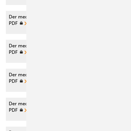
Der medizinische Sachverständige 05/2021 als
PDF
Der medizinische Sachverständige 03/2018 als
PDF
Der medizinische Sachverständige 02/2018 als
PDF
Der medizinische Sachverständige 06/2017 als
PDF