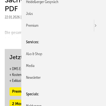
Heidelberger Gespräch
PDF
Jobs
22.01.2026
|
Veröffentlicht in
Ausgabe 02-2024
Premium
Die gesamten Inhalte dieser Ausgabe finden Sie im
folgenden PDF:
Services
Abo & Shop
Jetzt weiterlesen und profitieren.
Media
+ DMS E-Paper-Ausgabe – 6 Ausgaben im Jahr
+ Kostenfreien Zugang zu unserem Online-Archiv
Newsletter
+
Exklusive ASU Webinare zum Vorzugspreis
Premium Mitgliedschaft
Specials
2 Monate kostenlos testen
Meldungen