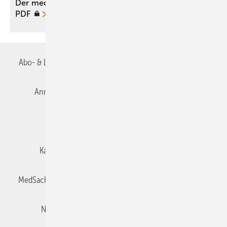
Der medizinische Sachverständige 01/2016 als
PDF
Abo- & Leserservice
AGB
Alle Inhalte chronologisch
Anmelden
Autorenrichtlinien
Datenschutz
E-Paper
Impressum
Gentner Verlag
Karriere bei Gentner
Team
Mediaservice
MedSach abonnieren
Mitgliedschaften und Engagement
Newsletter
Privacy Manager
Redaktion