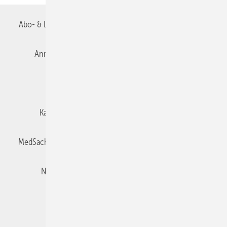
Abo- & Leserservice
AGB
Alle Inhalte chronologisch
Anmelden
Autorenrichtlinien
Datenschutz
E-Paper
Impressum
Gentner Verlag
Karriere bei Gentner
Team
Mediaservice
MedSach abonnieren
Mitgliedschaften und Engagement
Newsletter
Privacy Manager
Redaktion
Rechte & Lizenzen
RSS-Feed