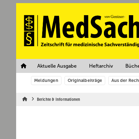
Springe
Springe
Springe
auf
auf
auf
Hauptinhalt
Hauptmenü
SiteSearch
Aktuelle Ausgabe
Heftarchiv
Büch
Meldungen
Originalbeiträge
Aus der Rec
Berichte & Informationen