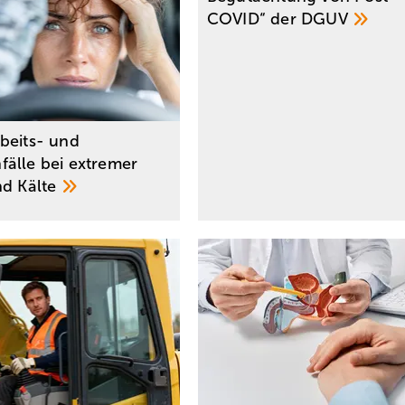
COVID“ der
DGUV
beits- und
älle bei extremer
nd
Kälte