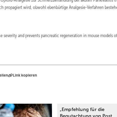
 Opioid-Analgesie zur Schmerzbehandlung der akuten Pankreatitis tr
 propagiert wird, obwohl ebenbürtige Analgesie-Verfahren bestehen
he severity and prevents pancreatic regeneration in mouse models o
eilen
Link kopieren
„Empfehlung für die
Begutachtung von Post