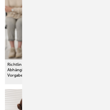
Richtlinien-Psychotherapie bei
Abhängigkeitserkrankungen: G-BA lockert
Vorgaben