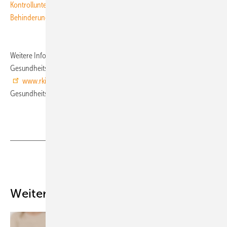
Kontrolluntersuchungen bei Kindern und Jugendlichen mit und ohne
Behinderungen
Weitere Informationen zum Gesundheitsmonitoring und zur
Gesundheitsberichterstattung finden Sie auf den Internetseiten:
www.rki.de
> Gesundheitsmonitoring >
Gesundheitsberichterstattung
Teilen
Link kopieren
Weitere Inhalte