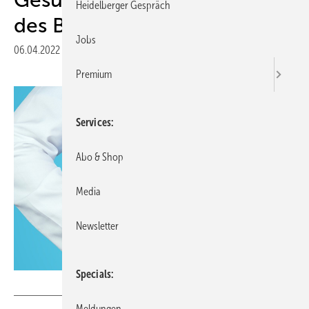
Heidelberger Gespräch
des Bundes
Jobs
06.04.2022
|
Druckvorschau
Premium
Services
Abo & Shop
Media
Newsletter
Specials
MQ-Illustrations - stock.adobe.c
Meldungen