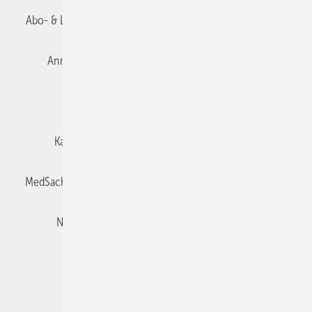
Abo- & Leserservice
AGB
Alle Inhalte chronologisch
Anmelden
Autorenrichtlinien
Datenschutz
E-Paper
Impressum
Gentner Verlag
Karriere bei Gentner
Team
Mediaservice
MedSach abonnieren
Mitgliedschaften und Engagement
Newsletter
Privacy Manager
Redaktion
Rechte & Lizenzen
RSS-Feed
Veranstaltungen / Webinare