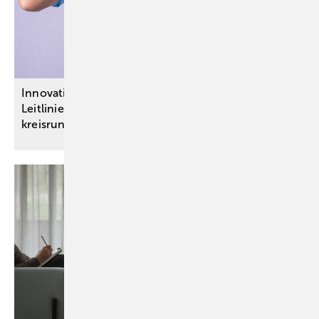
Innovationsausschuss-Projekte: Neue S3-
Leitlinien zur Antibiotikatherapie sowie bei
kreisrundem
Haarausfall