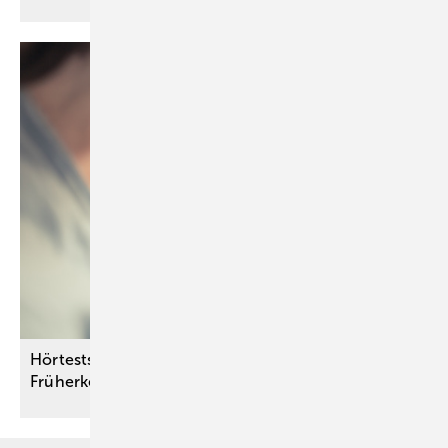
Hörtests bei Neugeborenen – G-BA verbessert das
Früherkennungsangebot