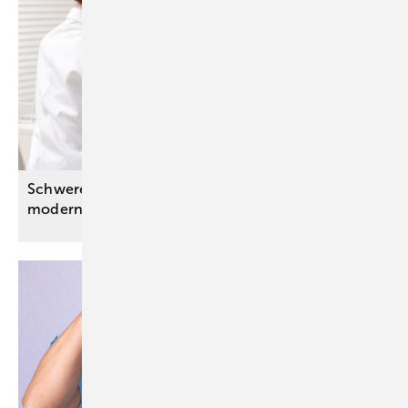
Schwere Nebenwirkungen am Auge durch
moderne
Krebstherapie