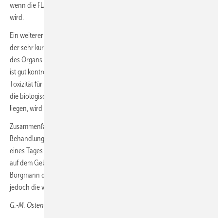
wenn die FLASH-Radiotherapie in einer einzigen Fraktion verabreicht
wird.
Ein weiterer klinischer Vorteil der FLASH-Radiotherapie ergibt sich aus
der sehr kurzen Bestrahlungszeit, die Auswirkungen der Bewegung
des Organs oder Tumors minimiert – vorausgesetzt, das Zielvolumen
ist gut kontrolliert. Auf biologischer Ebene wurde die geringere
Toxizität für das normale Gewebe als FLASH-Effekt bezeichnet. Über
die biologischen Mechanismen, die dem FLASH-Effekt zugrunde
liegen, wird momentan allerdings noch spekuliert.
Zusammenfassend lässt sich sagen, dass bei kürzeren
Behandlungszeiten und geringerer Toxizität die FLASH-Radiotherapie
eines Tages das Potenzial haben könnte, einen Paradigmenwechsel
auf dem Gebiet der Strahlentherapie zu bewirken, kommentierte
Borgmann den aktuellen Kenntnisstand. Bis dies der Fall sei, müssten
jedoch die verantwortlichen Mechanismen weiter aufgeklärt werden.
G.-M. Ostendorf, Wiesbaden