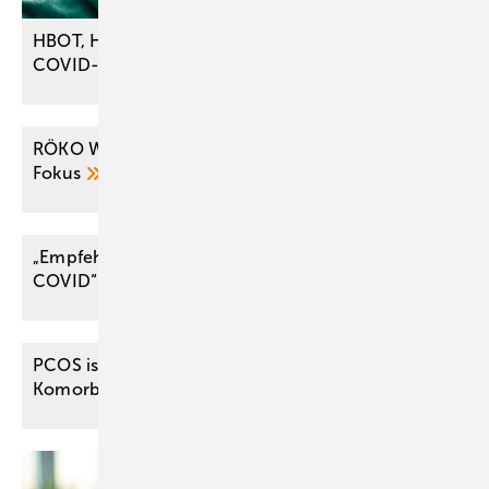
HBOT, H.E.L.P.-Apherese und TCM beim Post-
COVID-Syndrom kritisch
bewertet
RÖKO WIESBADEN 2025: Bildgeführte Therapie im
Fokus
„Empfehlung für die Begutachtung von Post
COVID“ der
DGUV
PCOS ist häufig und hat relevante
Komorbiditäten