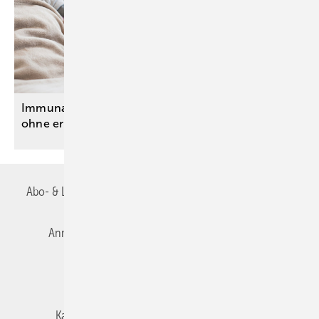
Immunadsorption beim Post-COVID-Syndrom
ohne erkennbaren
Nutzen
Abo- & Leserservice
AGB
Alle Inhalte chronologisch
Anmelden
Autorenrichtlinien
Datenschutz
E-Paper
Impressum
Gentner Verlag
Karriere bei Gentner
Team
Mediaservice