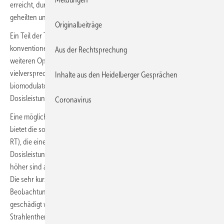
erreicht, durch deren Präzision eine deutlich erhöhte Rate der
geheilten und Rezidiv-freien Patienten erzielt werden konnte.
Originalbeiträge
Ein Teil der Tumoren verbleibt allerdings resistent gegenüber einer
konventionellen Strahlentherapie. Die Entwicklung neuer Ansätze zur
Aus der Rechtsprechung
weiteren Optimierung der Strahlentherapie ist daher erforderlich, und
vielversprechende Optionen bieten gezielte Therapien und
Inhalte aus den Heidelberger Gesprächen
biomodulatorische Wirkstoffe an. Dagegen sind sehr hohe externe
Dosisleistungen weniger erforscht.
Coronavirus
Eine mögliche Option für eine weiterentwickelte Strahlentherapie
bietet die so genannte FLASH-Strahlen- bzw. Radiotherapie (FLASH-
RT), die eine ultraschnelle Abgabe von Strahlendosen mit
Dosisleistungen beinhaltet, welche um mehrere Größenordnungen
höher sind als die derzeit in der klinischen Routine verwendete Dosis.
Die sehr kurze Expositionszeit führt zu der bemerkenswerten
Beobachtung, dass die unterschiedlichen Normalgewebe wenig
geschädigt werden im Vergleich zur konventionellen
Strahlentherapie; ein Effekt, der auch dann beobachtet werden kann,