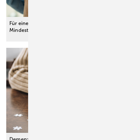
Für eine gute Versorgungsqualität: G-BA passt
Mindestmenge für Kniegelenkersatz
an
Demenzen: Aktualisierte S3-Leitlinie ordnet