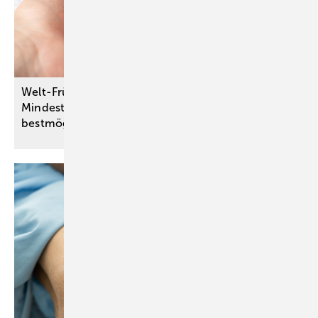
Welt-Frühgeborenen-Tag – Qualitätssichernde
Mindestmengen für Krankenhäuser sorgen für den
bestmöglichen Start ins
Leben