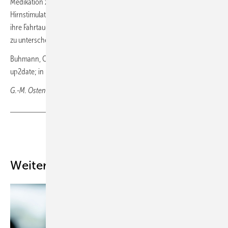
Medikation zur Fahruntauglichkeit führen könne. Patienten mit tiefer
Hirnstimulation benötigen allerdings keine besondere Aufklärung, da
ihre Fahrtauglichkeit sich nicht von der anderer Parkinsonpatienten
zu unterscheiden scheine.
Buhmann, C. (2022) Fahrtauglichkeit bei Parkinson. Neurologie
up2date; in Druck
G.-M. Ostendorf, Wiesbaden
Teilen
Link kopieren
Weitere Inhalte