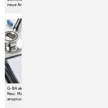
neue Antikörpertherapien
ein
G-BA aktualisiert DMP Osteoporose umfassend –
Neu: Männer bereits ab 50 Jahren
anspruchsberechtigt