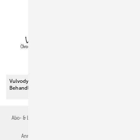
Vulvodynie: Welche nicht medikamentösen
Behandlungsmöglichkeiten
helfen?
Abo- & Leserservice
AGB
Alle Inhalte chronologisch
Anmelden
Autorenrichtlinien
Datenschutz