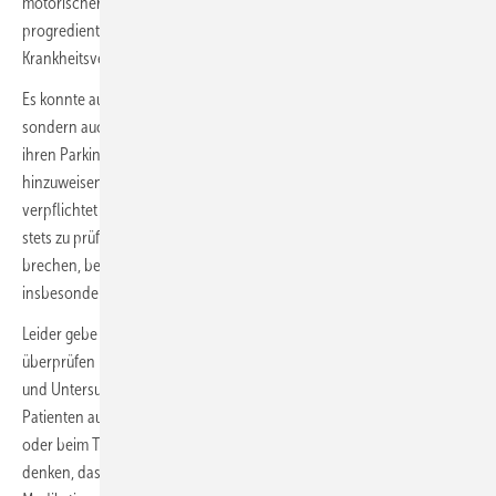
motorischer und kognitiver Leistungen voraussetzt, sind diese bei der
progredient verlaufenden Parkinsonerkrankung nach Buhmann im
Krankheitsverlauf häufig beeinträchtigt.
Es konnte auch nachgewiesen werden, dass nicht nur die Patienten,
sondern auch die behandelnden Neurologen die Fahrkompetenz bei
ihren Parkinsonpatienten überschätzen. Es ist wichtig darauf
hinzuweisen, dass Neurologen medizinisch und gesetzlich
verpflichtet sind, ihre Patienten zu beraten und deren Fahrtauglichkeit
stets zu prüfen und bei Non-Compliance sogar die Schweigepflicht zu
brechen, betonte Reichmann. Dies gelte selbstverständlich
insbesondere für Busfahrer oder Taxifahrer.
Leider gebe es keine zuverlässigen Tests, die die Fahrtauglichkeit
überprüfen lassen, so dass der Neurologe auf seine eigene Erfahrung
und Untersuchungsergebnisse angewiesen sei und im Zweifel den
Patienten auffordern müsse, ein Probefahren mit einem Fahrlehrer
oder beim TÜV/DEKRA zu absolvieren. Es sei auch stets daran zu
denken, dass neben der Parkinsonerkrankung selbst auch deren