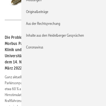
Originalbeiträge
babimu - stock.adobe.com
Aus der Rechtsprechung
Inhalte aus den Heidelberger Gesprächen
Die Problematik der Fahrtauglichkeit von Patienten mit
Morbus Parkinson erörterte Heinz Reichmann von der
Coronavirus
Klinik und Poliklinik für Neurologie am
Universitätsklinikum Carl Gustav Carus in Dresden auf
dem 14. Neurologie-Update-Seminar am 18. und 19.
März 2022 (Livestream).
Ganz aktuell weise Buhmann darauf hin, dass gerade
Parkinsonpatienten häufig auf ihr Fahrzeug angewiesen sind und dass
etwa 60 % aller Parkinsonpatienten sowie 50 % der Patienten mit tiefer
Hirnstimulation noch aktiv Auto fahren. Da das sichere Führen eines
Kraftfahrzeuges ein Zusammenspiel sensorisch perzeptiver,