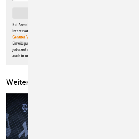
Bei Anmeldung zu diesem Newsletter bin ich damit einverstanden, über
interessante Verlags- und Online-Angebote
der Marken der Alfons W.
Gentner Verlag GmbH & Co. KG
informiert zu werden. Diese
Einwilligung kann ich jederzeit widerrufen und eine Abmeldung ist
jederzeit möglich. Informationen zum Umgang mit Daten finden Sie
auch in unserer
Datenschutzerklärung
.
Weitere Inhalte