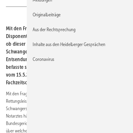
Christian Schwier - stock.adobe.
Originalbeiträge
Mit den Fragen, welche Anforderungen an den
Aus der Rechtsprechung
Disponenten einer Rettungsleitstelle zu stellen sind und
ob dieser bei einer gravierenden
Inhalte aus den Heidelberger Gesprächen
Schwangerschaftskomplikation unverzüglich die
Entsendung eines Notarztes hätte veranlassen müssen,
Coronavirus
befasste sich der Bundesgerichtshof (BGH) mit Urteil
vom 15.5.2025 (AZ: VI ZR 417/23), über welches die
Fachzeitschrift „Versicherungsrecht“ berichtet.
Mit den Fragen, welche Anforderungen an den Disponenten einer
Rettungsleistelle zu stellen sind und ob dieser bei einer gravierenden
Schwangerschaftskomplikation unverzüglich die Entsendung eines
Notarztes hätte veranlassen müssen, befasste sich der
Bundesgerichtshof (BGH) mit Urteil vom 15.5.2025 (AZ: VI ZR 417/23),
über welches die Fachzeitschrift „Versicherungsrecht“ berichtet.