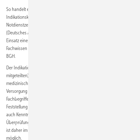
So handelt es sich bei der Beurteilung, ob unter Berücksichtigung des
Indikationskatalogs der Bundesärztekammer für Disponenten in
Notdienstzentralen und Rettungsleitstellen für den Notarzteinsatz
(Deutsches Ärzteblatt vom 15. März 2013, S. A 521) im Streitfall der
Einsatz eines Notarztes indiziert war, um eine Frage, die medizinisches
Fachwissen im Bereich des Rettungsdienstes voraussetzt, erklärte der
BGH.
Der Indikationskatalog stellt unter Bezug auf den (im Notruf
mitgeteilten) Patientenzustand und Notfall-bezogen allgemeine –
medizinische – Kriterien für die Notwendigkeit einer notärztlichen
Versorgung auf. Er bedient sich dabei einer Vielzahl medizinischer
Fachbegriffe sowie der Beschreibung von Zuständen, deren
Feststellung in der Notrufsituation sowohl medizinische Kenntnisse als
auch Kenntnisse im Rettungsdienst erfordern. Eine gerichtliche
Überprüfung der pflichtgemäßen Anwendung des Indikationskatalogs
ist daher im Grundsatz nicht ohne entsprechendes Fachwissen
möglich.