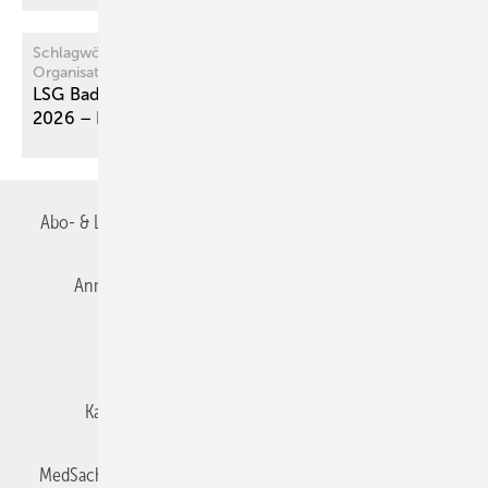
Schlagwörter: Honorar – Sachverständige –
Organisationsaufwand – Vergütung
LSG Baden-Württemberg, Beschluss vom 12. 3.
2026 – L 10 KO 223/26
B
Abo- & Leserservice
AGB
Alle Inhalte chronologisch
Anmelden
Autorenrichtlinien
Datenschutz
E-Paper
Impressum
Gentner Verlag
Karriere bei Gentner
Team
Mediaservice
MedSach abonnieren
Mitgliedschaften und Engagement