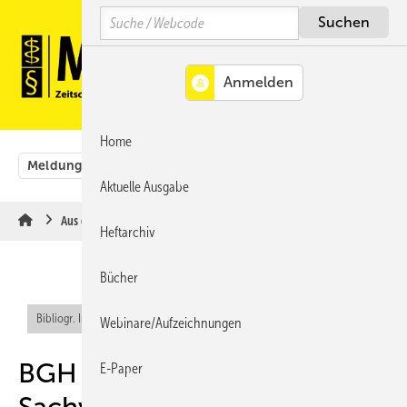
Springe
Springe
Springe
Search
auf
auf
auf
Hauptinhalt
Hauptmenü
SiteSearch
MENÜ
Home
Meldungen
Originalbeiträge
Aus der Rechtsprechung
Aktuelle Ausgabe
Aus der Rechtsprechung
Heftarchiv
Bücher
Bibliogr. Info (RIS)
Webinare/Aufzeichnungen
BGH betont Bedeutung des
E-Paper
Sachverständigengutachtens