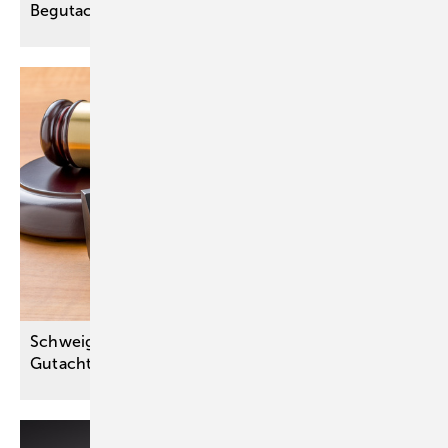
Begutachtungen bei
Traumatisierungen
Schweigepflicht gilt auch für medizinische
Gutachten