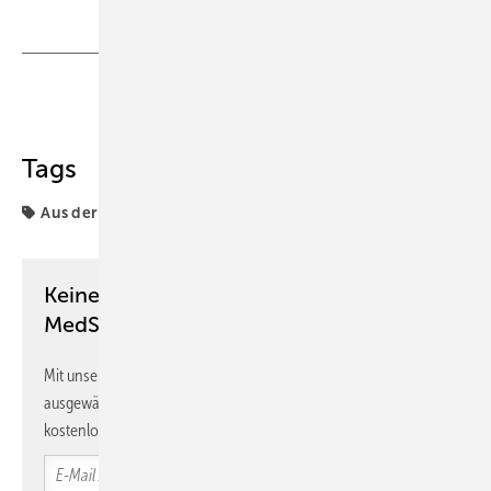
Teilen
Link kopieren
Tags
Aus der Rechtsprechung
Keine Zeit? Kein Problem mit dem
MedSach Newsletter!
Mit unserem Newsletter erhalten Sie regelmäßig von uns
ausgewählte Informationen und Neuigkeiten, gebündelt und
kostenlos direkt ins Postfach.