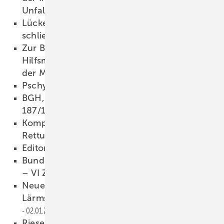
Unfallversicherung
02.01.2018
Lücken in der Behandlungsdokumentation
schließen
02.01.2018
Zur Berücksichtigung orthopädischer
Hilfsmittel bei der Bestimmung des Grades
der MdE
02.01.2018
Pschyrembel
02.01.2018
BGH, Beschluss vom 23.8.2017 – XII ZB
187/17 –
02.01.2018
Kompetenzüberschreitung eines
Rettungssanitäters
02.01.2018
Editorial
02.01.2018
Bundesgerichtshof, Beschluss vom 10.1.2017
– VI ZB 31/16
02.01.2018
Neues zur Begutachtung von
Lärmschwerhörigkeit und Knalltrauma
02.01.2018
Riesenzellarteriitis als Notfall behandeln