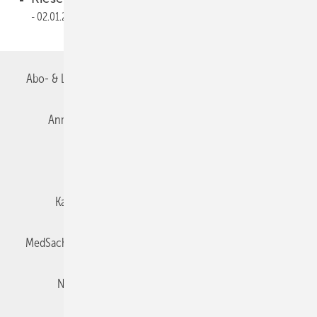
02.01.2018
Abo- & Leserservice
AGB
Alle Inhalte chronologisch
Anmelden
Autorenrichtlinien
Datenschutz
E-Paper
Impressum
Gentner Verlag
Karriere bei Gentner
Team
Mediaservice
MedSach abonnieren
Mitgliedschaften und Engagement
Newsletter
Privacy Manager
Redaktion